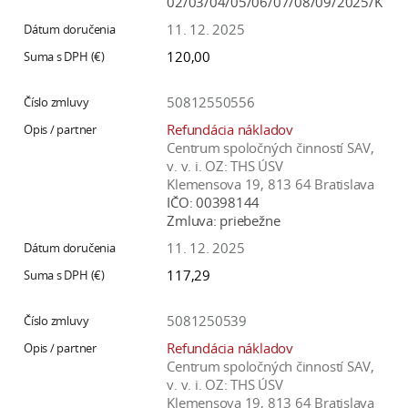
02/03/04/05/06/07/08/09/2025/K
11. 12. 2025
120,00
50812550556
Refundácia nákladov
Centrum spoločných činností SAV,
v. v. i. OZ: THS ÚSV
Klemensova 19, 813 64 Bratislava
IČO:
00398144
Zmluva:
priebežne
11. 12. 2025
117,29
5081250539
Refundácia nákladov
Centrum spoločných činností SAV,
v. v. i. OZ: THS ÚSV
Klemensova 19, 813 64 Bratislava