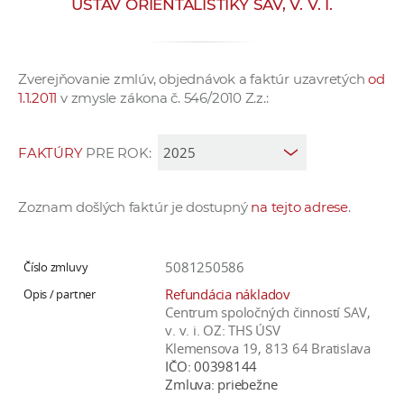
ÚSTAV ORIENTALISTIKY SAV, V. V. I.
e
v
p
Zverejňovanie zmlúv, objednávok a faktúr uzavretých
od
r
1.1.2011
v zmysle zákona č. 546/2010 Z.z.:
a
c
o
FAKTÚRY
PRE ROK:
v
n
Zoznam došlých faktúr je dostupný
na tejto adrese
.
í
č
k
5081250586
a
Refundácia nákladov
c
Centrum spoločných činností SAV,
h
v. v. i. OZ: THS ÚSV
Klemensova 19, 813 64 Bratislava
a
IČO:
00398144
p
Zmluva:
priebežne
r