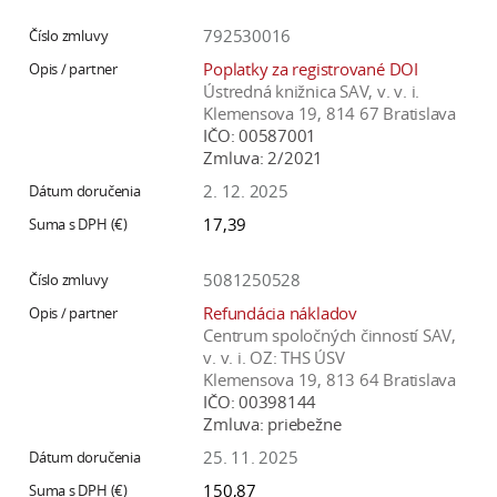
792530016
Poplatky za registrované DOI
Ústredná knižnica SAV, v. v. i.
Klemensova 19, 814 67 Bratislava
IČO:
00587001
Zmluva:
2/2021
2. 12. 2025
17,39
5081250528
Refundácia nákladov
Centrum spoločných činností SAV,
v. v. i. OZ: THS ÚSV
Klemensova 19, 813 64 Bratislava
IČO:
00398144
Zmluva:
priebežne
25. 11. 2025
150,87