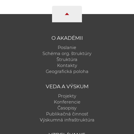
O AKADÉMII
Poslanie
Schéma org. štruktúry
Štruktúra
Kontakty
Geografická poloha
VEDA A VÝSKUM
Projekty
Konferencie
Časopisy
Publikačná činnosť
Výskumná infraštruktúra