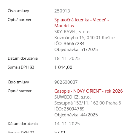
250913
Spiatočná letenka - Viedeň -
Maurícius
SKYTRAVEL, s. r. o.
Kuzmányho 15, 040 01 Košice
IČO:
36667234
Objednávka:
51/2025
18. 11. 2025
1 014,00
902600037
Časopis - NOVÝ ORIENT - rok 2026
SUWECO CZ, s.r.o.
Sestupná 153/11, 162 00 Praha 6
IČO:
25094769
Objednávka:
44/2025
14. 11. 2025
57,01