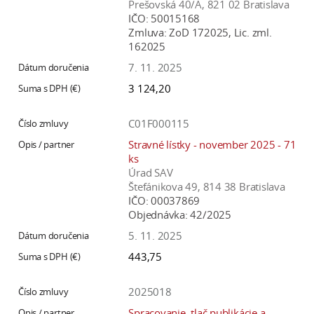
Prešovská 40/A, 821 02 Bratislava
IČO:
50015168
Zmluva:
ZoD 172025, Lic. zml.
162025
7. 11. 2025
3 124,20
C01F000115
Stravné lístky - november 2025 - 71
ks
Úrad SAV
Štefánikova 49, 814 38 Bratislava
IČO:
00037869
Objednávka:
42/2025
5. 11. 2025
443,75
2025018
Spracovanie, tlač publikácie a