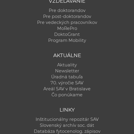
VZDELÁVANIE
Pre doktorandov
Pre post-doktorandov
Pre vedeckých pracovníkov
MoRePro
DoktoGrant
Program Mobility
AKTUÁLNE
Aktuality
Newsletter
Úradná tabuľa
70. výročie SAV
Areál SAV v Bratislave
Čo ponúkame
LINKY
Inštitucionálny repozitár SAV
Slovenský archív soc. dát
Databáza fytocenolog. zápisov