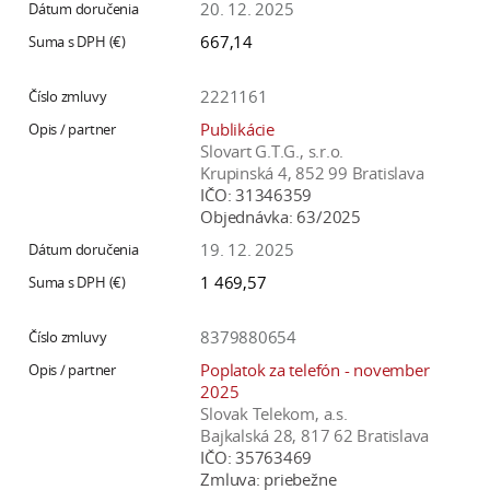
20. 12. 2025
a
667,14
c
o
2221161
v
n
Publikácie
Slovart G.T.G., s.r.o.
í
Krupinská 4, 852 99 Bratislava
k
IČO:
31346359
o
Objednávka:
63/2025
c
19. 12. 2025
h
1 469,57
S
A
8379880654
V
Poplatok za telefón - november
2025
Slovak Telekom, a.s.
Bajkalská 28, 817 62 Bratislava
IČO:
35763469
Zmluva:
priebežne