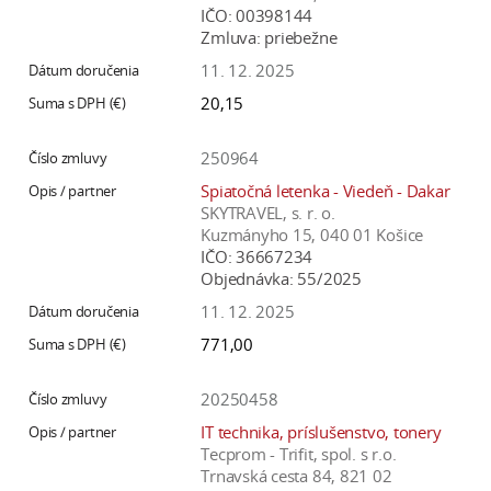
IČO:
00398144
Zmluva:
priebežne
11. 12. 2025
20,15
250964
Spiatočná letenka - Viedeň - Dakar
SKYTRAVEL, s. r. o.
Kuzmányho 15, 040 01 Košice
IČO:
36667234
Objednávka:
55/2025
11. 12. 2025
771,00
20250458
IT technika, príslušenstvo, tonery
Tecprom - Trifit, spol. s r.o.
Trnavská cesta 84, 821 02