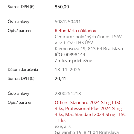
850,00
5081250491
Refundácia nákladov
Centrum spoločných činností SAV,
v. v. i. OZ: THS ÚSV
Klemensova 19, 813 64 Bratislava
IČO:
00398144
Zmluva:
priebežne
13. 11. 2025
20,41
2300251213
Office - Standard 2024 SLng LTSC -
3 ks, Professional Plus 2024 SLng -
4 ks, Mac Standard 2024 SLng LTSC
- 1 ks
exe, a. s.
Galvaniho 19, 821 04 Bratislava