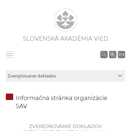
SLOVENSKÁ AKADÉMIA VIED
V
EN
y
h
ľ
a
d
Informačná stránka organizácie
á
SAV
v
a
n
ZVEREJŇOVANIE DOKLADOV
i