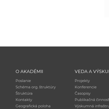
O AKADÉMII
VEDA A VÝSK
Poslanie
Projekty
Schéma org. štruktúry
Konferencie
Štruktúra
Časopisy
Kontakty
Publikačná činnos
Geografická poloha
Výskumná infraštr