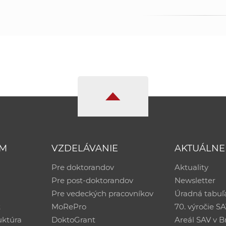
UM
VZDELÁVANIE
AKTUÁLNE
Pre doktorandov
Aktuality
Pre post-doktorandov
Newsletter
Pre vedeckých pracovníkov
Úradná tabuľ
ť
MoRePro
70. výročie S
uktúra
DoktoGrant
Areál SAV v Br