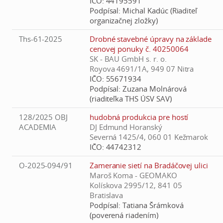
IČO:
44195591
Podpísal:
Michal Kadúc (Riaditeľ
organizačnej zložky)
Ths-61-2025
Drobné stavebné úpravy na základe
cenovej ponuky č. 40250064
SK - BAU GmbH s. r. o.
Royova 4691/1A, 949 07 Nitra
IČO:
55671934
Podpísal:
Zuzana Molnárová
(riaditeľka THS ÚSV SAV)
128/2025 OBJ
hudobná produkcia pre hostí
ACADEMIA
DJ Edmund Horanský
Severná 1425/4, 060 01 Kežmarok
IČO:
44742312
O-2025-094/91
Zameranie sietí na Bradáčovej ulici
Maroš Koma - GEOMAKO
Kolískova 2995/12, 841 05
Bratislava
Podpísal:
Tatiana Šrámková
(poverená riadením)