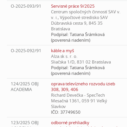
O-2025-093/91
Servisné práce 9/2025
Centrum spoločných činností SAV v.
v. i., Výpočtové stredisko SAV
Dúbravská cesta 9, 845 35
Bratislava
Podpísal:
Tatiana Šrámková
(poverená riadením)
O-2025-092/91
káble a myš
Alza.sk s. r. o.
Sliačska 1/D, 831 02 Bratislava
Podpísal:
Tatiana Šrámková
(poverená riadením)
124/2025 OBJ
oprava televízneho rozvodu izieb
ACADEMIA
308, 309, 406
Richard Devečka - SpecTech
Mesačná 1361, 059 91 Veľký
Slavkov
IČO:
37749650
123/2025 OBJ
odborné prehliadky