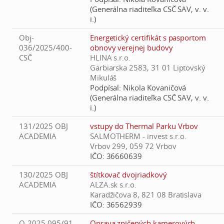
(Generálna riaditeľka CSČ SAV, v. v.
i.)
Obj-
Energetický certifikát s pasportom
036/2025/400-
obnovy verejnej budovy
CSČ
HLINA s.r.o.
Garbiarska 2583, 31 01 Liptovský
Mikuláš
Podpísal:
Nikola Kovaničová
(Generálna riaditeľka CSČ SAV, v. v.
i.)
131/2025 OBJ
vstupy do Thermal Parku Vrbov
ACADEMIA
SALMOTHERM - invest s.r.o.
Vrbov 299, 059 72 Vrbov
IČO:
36660639
130/2025 OBJ
štítkovač dvojriadkový
ACADEMIA
ALZA.sk s.r.o.
Karadžičova 8, 821 08 Bratislava
IČO:
36562939
O-2025-095/91
Oprava zničených kamerových