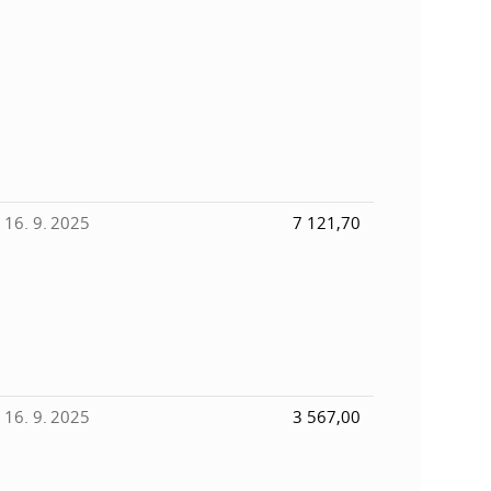
k
o
n
c
h
k
S
A
a
V
c
16. 9. 2025
7 121,70
h
S
A
16. 9. 2025
3 567,00
V