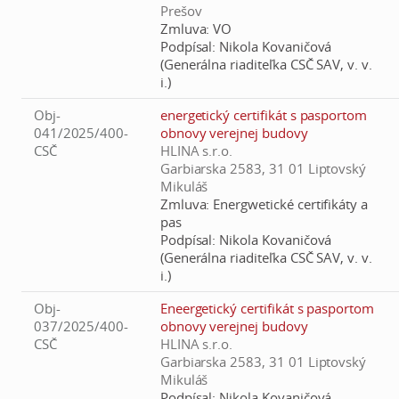
Prešov
Zmluva:
VO
Podpísal:
Nikola Kovaničová
(Generálna riaditeľka CSČ SAV, v. v.
i.)
Obj-
energetický certifikát s pasportom
041/2025/400-
obnovy verejnej budovy
CSČ
HLINA s.r.o.
Garbiarska 2583, 31 01 Liptovský
Mikuláš
Zmluva:
Energwetické certifikáty a
pas
Podpísal:
Nikola Kovaničová
(Generálna riaditeľka CSČ SAV, v. v.
i.)
Obj-
Eneergetický certifikát s pasportom
037/2025/400-
obnovy verejnej budovy
CSČ
HLINA s.r.o.
Garbiarska 2583, 31 01 Liptovský
Mikuláš
Podpísal:
Nikola Kovaničová