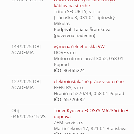
káblov na streche
Triton SECURITY, s. r. o.
J. Jánošku 3, 031 01 Liptovský
Mikuláš
Podpísal:
Tatiana Šrámková
(poverená riadením)
144/2025 OBJ
výmena čelného skla VW
ACADEMIA
DOVE s.r.o.
Motocentrum -areál 3052, 058 01
Poprad
IČO:
36465224
127/2025 OBJ
elektroinštalačné práce v suteréne
ACADEMIA
EFEKTRA, s.r.o.
Hraničná 5270/49, 058 01 Poprad
IČO:
55726682
Obj-
Toner Kyocera ECOSYS M6235cidn +
046/2025/15-VS
doprava
Z+M servis a.s.
Martinčekova 17, 821 01 Bratislava