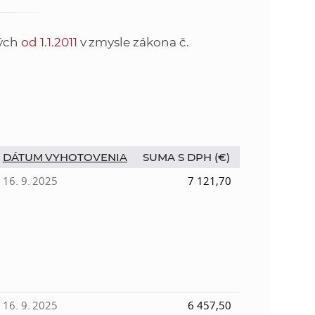
o
v
n
n
tých
od 1.1.2011
v zmysle zákona č.
í
i
č
k
e
a
c
n
h
DÁTUM VYHOTOVENIA
SUMA S DPH (€)
a
a
p
16. 9. 2025
7 121,70
r
s
a
c
t
o
v
r
n
í
16. 9. 2025
6 457,50
á