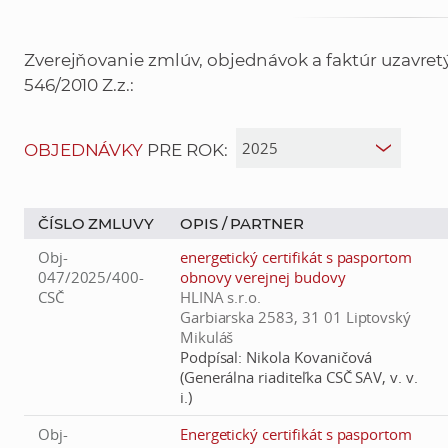
Zverejňovanie zmlúv, objednávok a faktúr uzavre
546/2010 Z.z.:
OBJEDNÁVKY
PRE ROK:
ČÍSLO ZMLUVY
OPIS /
PARTNER
Obj-
energetický certifikát s pasportom
047/2025/400-
obnovy verejnej budovy
CSČ
HLINA s.r.o.
Garbiarska 2583, 31 01 Liptovský
Mikuláš
Podpísal:
Nikola Kovaničová
(Generálna riaditeľka CSČ SAV, v. v.
i.)
Obj-
Energetický certifikát s pasportom