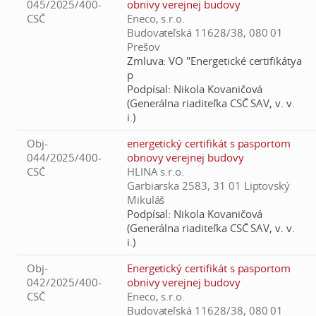
045/2025/400-
obnivy verejnej budovy
CSČ
Eneco, s.r.o.
Budovateľská 11628/38, 080 01
Prešov
Zmluva:
VO "Energetické certifikátya
p
Podpísal:
Nikola Kovaničová
(Generálna riaditeľka CSČ SAV, v. v.
i.)
Obj-
energetický certifikát s pasportom
044/2025/400-
obnovy verejnej budovy
CSČ
HLINA s.r.o.
Garbiarska 2583, 31 01 Liptovský
Mikuláš
Podpísal:
Nikola Kovaničová
(Generálna riaditeľka CSČ SAV, v. v.
i.)
Obj-
Energetický certifikát s pasportom
042/2025/400-
obnivy verejnej budovy
CSČ
Eneco, s.r.o.
Budovateľská 11628/38, 080 01