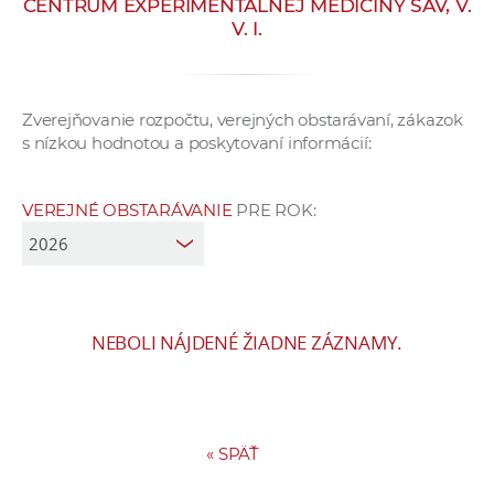
CENTRUM EXPERIMENTÁLNEJ MEDICÍNY SAV, V.
e
V. I.
v
p
r
Zverejňovanie rozpočtu, verejných obstarávaní, zákazok
a
s nízkou hodnotou a poskytovaní informácií:
c
o
v
VEREJNÉ OBSTARÁVANIE
PRE ROK:
n
í
č
k
NEBOLI NÁJDENÉ ŽIADNE ZÁZNAMY.
a
c
h
a
«
SPÄŤ
p
r