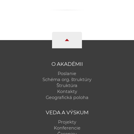
a
c
o
v
n
í
k
o
O AKADÉMII
c
h
Poslanie
S
Schéma org. štruktúry
Štruktúra
A
Kontakty
V
Geografická poloha
VEDA A VÝSKUM
Projekty
Konferencie
Časopisy