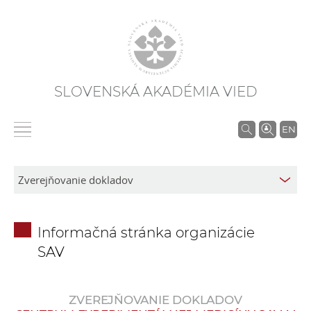
SLOVENSKÁ AKADÉMIA VIED
V
EN
y
h
ľ
a
d
Informačná stránka organizácie
á
SAV
v
a
n
ZVEREJŇOVANIE DOKLADOV
i