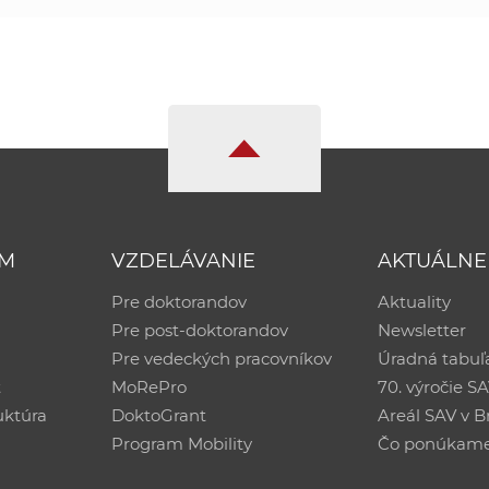
UM
VZDELÁVANIE
AKTUÁLNE
Pre doktorandov
Aktuality
Pre post-doktorandov
Newsletter
Pre vedeckých pracovníkov
Úradná tabuľ
ť
MoRePro
70. výročie S
uktúra
DoktoGrant
Areál SAV v Br
Program Mobility
Čo ponúkam