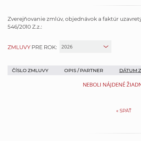
Zverejňovanie zmlúv, objednávok a faktúr uzavre
546/2010 Z.z.:
ZMLUVY
PRE ROK:
ČÍSLO ZMLUVY
OPIS /
PARTNER
DÁTUM 
NEBOLI NÁJDENÉ ŽIAD
«
SPÄŤ