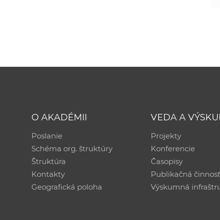
O AKADÉMII
VEDA A VÝSK
Poslanie
Projekty
Schéma org. štruktúry
Konferencie
Štruktúra
Časopisy
Kontakty
Publikačná činnos
Geografická poloha
Výskumná infraštr