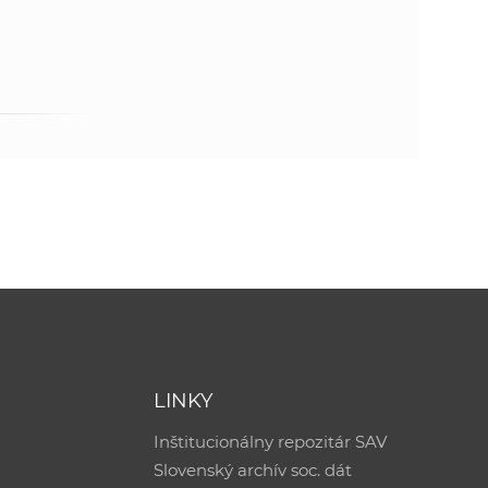
LINKY
Inštitucionálny repozitár SAV
Slovenský archív soc. dát