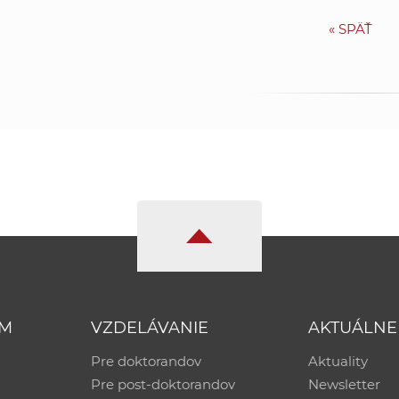
«
SPÄŤ
UM
VZDELÁVANIE
AKTUÁLNE
Pre doktorandov
Aktuality
Pre post-doktorandov
Newsletter