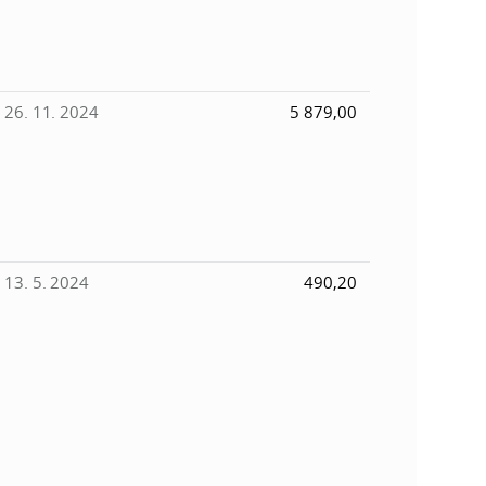
k
o
n
c
h
k
26. 11. 2024
5 879,00
S
A
a
V
c
h
13. 5. 2024
490,20
S
A
V