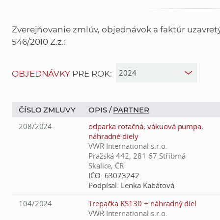
Zverejňovanie zmlúv, objednávok a faktúr uzavre
546/2010 Z.z.:
OBJEDNÁVKY
PRE ROK:
ČÍSLO ZMLUVY
OPIS /
PARTNER
208/2024
odparka rotačná, vákuová pumpa,
náhradné diely
VWR International s.r.o.
Pražská 442, 281 67 Stříbrná
Skalice, ČR
IČO:
63073242
Podpísal:
Lenka Kabátová
104/2024
Trepačka KS130 + náhradný diel
VWR International s.r.o.