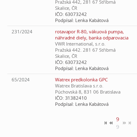
Pražská 442, 281 67 Stříbrná
Skalice, ČR
IČO:
63073242
Podpísal:
Lenka Kabátová
231/2024
rotavapor R-80, vákuová pumpa,
náhradné diely, banka odparovacia
VWR International, s.r.o.
Pražská 442. 281 67 Střibrná
Skalice, ČR
IČO:
63073242
Podpísal:
Lenka Kabátová
65/2024
Watrex predkolonka GPC
Watrex Bratislava s.r.o.
Púchovská 8, 831 06 Bratislava
IČO:
31382410
Podpísal:
Lenka Kabátová
9
9