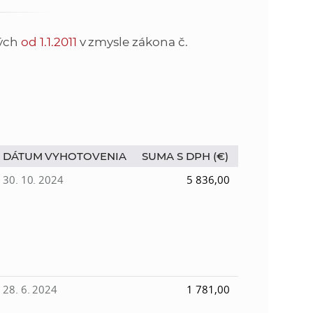
o
v
n
n
tých
od 1.1.2011
v zmysle zákona č.
í
i
č
k
e
a
c
n
h
DÁTUM VYHOTOVENIA
SUMA S DPH (€)
a
a
p
30. 10. 2024
5 836,00
r
s
a
c
t
o
v
r
n
28. 6. 2024
1 781,00
í
á