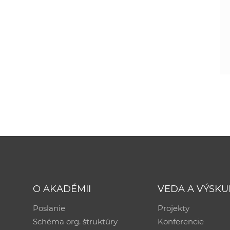
O AKADÉMII
VEDA A VÝSK
Poslanie
Projekty
Schéma org. štruktúry
Konferencie