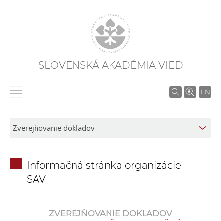
SLOVENSKÁ AKADÉMIA VIED
V
EN
y
h
ľ
a
d
Informačná stránka organizácie
á
SAV
v
a
n
ZVEREJŇOVANIE DOKLADOV
i