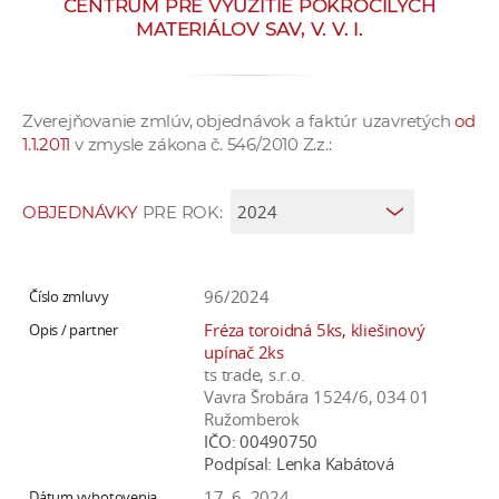
CENTRUM PRE VYUŽITIE POKROČILÝCH
e
MATERIÁLOV SAV, V. V. I.
v
p
r
Zverejňovanie zmlúv, objednávok a faktúr uzavretých
od
a
1.1.2011
v zmysle zákona č. 546/2010 Z.z.:
c
o
v
OBJEDNÁVKY
PRE ROK:
n
í
č
96/2024
k
Fréza toroidná 5ks, kliešinový
a
upínač 2ks
ts trade, s.r.o.
c
Vavra Šrobára 1524/6, 034 01
h
Ružomberok
a
IČO:
00490750
p
Podpísal:
Lenka Kabátová
r
17. 6. 2024