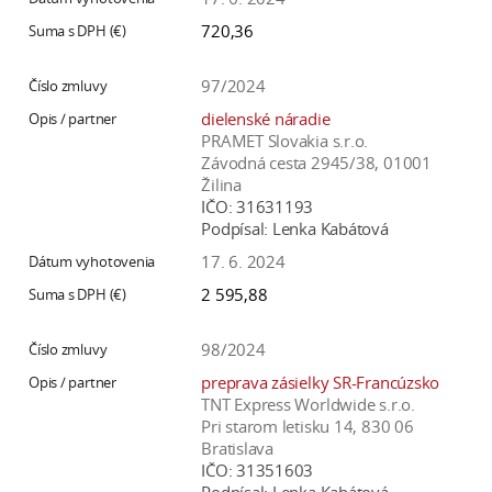
a
720,36
c
o
97/2024
v
dielenské náradie
n
PRAMET Slovakia s.r.o.
í
Závodná cesta 2945/38, 01001
k
Žilina
IČO:
31631193
o
Podpísal:
Lenka Kabátová
c
17. 6. 2024
h
S
2 595,88
A
V
98/2024
preprava zásielky SR-Francúzsko
TNT Express Worldwide s.r.o.
Pri starom letisku 14, 830 06
Bratislava
IČO:
31351603