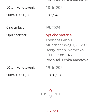
Podpísal:
Lenka Kabátová
18. 6. 2024
193,54
99/2024
optický materiál
Thorlabs GmbH
Munchner Weg 1, 85232
Bergkirchen, Nemecko
IČO:
HRB85345
Podpísal:
Lenka Kabátová
19. 6. 2024
1 926,93
9
9
«
SPÄŤ