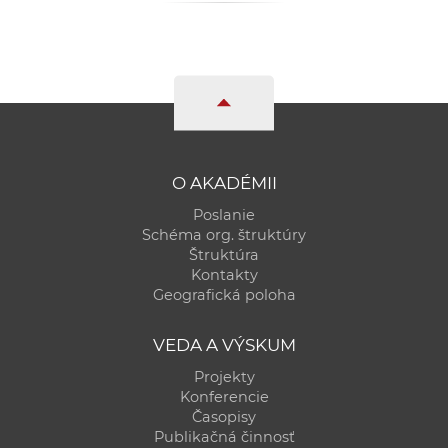
a
c
o
v
n
í
k
O AKADÉMII
o
Poslanie
c
Schéma org. štruktúry
h
Štruktúra
S
Kontakty
A
Geografická poloha
V
VEDA A VÝSKUM
Projekty
Konferencie
Časopisy
Publikačná činnosť