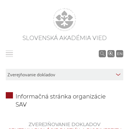
SLOVENSKÁ AKADÉMIA VIED
V
EN
y
h
ľ
a
d
Informačná stránka organizácie
á
SAV
v
a
n
ZVEREJŇOVANIE DOKLADOV
i