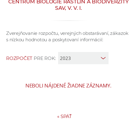
CENTRUM BIOLÓGIE RASTLÍN A BIODIVERZITY
e
SAV, V. V. I.
v
p
r
Zverejňovanie rozpočtu, verejných obstarávaní, zákazok
a
s nízkou hodnotou a poskytovaní informácií:
c
o
v
ROZPOČET
PRE ROK:
n
í
č
NEBOLI NÁJDENÉ ŽIADNE ZÁZNAMY.
k
a
c
h
«
SPÄŤ
a
p
r