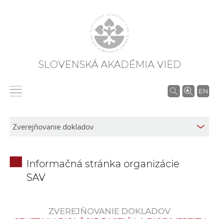
SLOVENSKÁ AKADÉMIA VIED
V
EN
y
h
ľ
a
d
Informačná stránka organizácie
á
SAV
v
a
n
ZVEREJŇOVANIE DOKLADOV
i