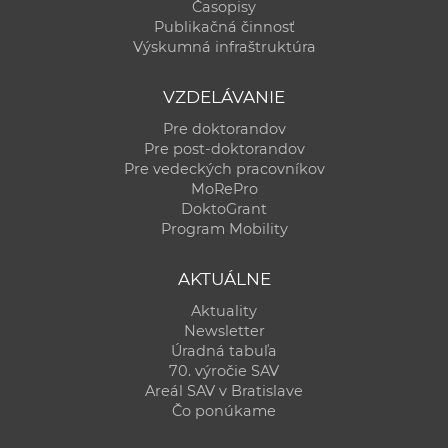
Časopisy
Publikačná činnosť
Výskumná infraštruktúra
VZDELÁVANIE
Pre doktorandov
Pre post-doktorandov
Pre vedeckých pracovníkov
MoRePro
DoktoGrant
Program Mobility
AKTUÁLNE
Aktuality
Newsletter
Úradná tabuľa
70. výročie SAV
Areál SAV v Bratislave
Čo ponúkame