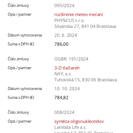
a
095/2024
c
rozšírenie meteo meraní
o
PHYSICUS s.r.o.
Silvánska 27, 841 04 Bratislava
v
n
20. 6. 2024
í
786,00
k
o
ÚGBR: 191/2024
c
3-D tlačiareň
h
NAY, a.s.
S
Tuhovská 15, 830 06 Bratislava
A
10. 10. 2024
V
784,82
008/2024
syntéza oligonukleotidov
Lambda Life a.s.