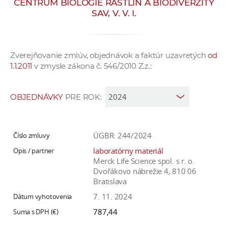
CENTRUM BIOLÓGIE RASTLÍN A BIODIVERZITY
e
SAV, V. V. I.
v
p
r
Zverejňovanie zmlúv, objednávok a faktúr uzavretých
od
a
1.1.2011
v zmysle zákona č. 546/2010 Z.z.:
c
o
v
OBJEDNÁVKY
PRE ROK:
n
í
č
ÚGBR: 244/2024
k
laboratórny materiál
a
Merck Life Science spol. s r. o.
Dvořákovo nábrežie 4, 810 06
c
Bratislava
h
7. 11. 2024
a
p
787,44
r