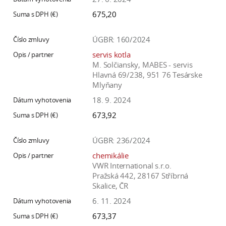
675,20
ÚGBR: 160/2024
servis kotla
M. Solčiansky, MABES - servis
Hlavná 69/238, 951 76 Tesárske
Mlyňany
18. 9. 2024
673,92
ÚGBR: 236/2024
chemikálie
VWR International s.r.o.
Pražská 442, 28167 Stříbrná
Skalice, ČR
6. 11. 2024
673,37