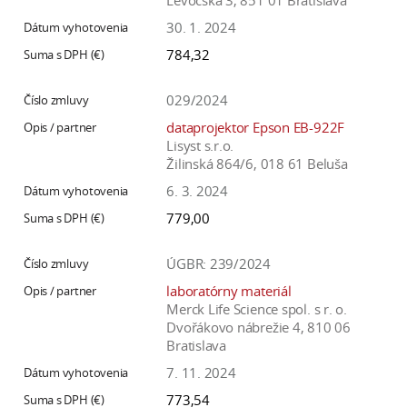
Levočská 3, 851 01 Bratislava
30. 1. 2024
784,32
029/2024
dataprojektor Epson EB-922F
Lisyst s.r.o.
Žilinská 864/6, 018 61 Beluša
6. 3. 2024
779,00
ÚGBR: 239/2024
laboratórny materiál
Merck Life Science spol. s r. o.
Dvořákovo nábrežie 4, 810 06
Bratislava
7. 11. 2024
773,54