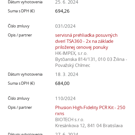
25. 6. 2024
694,26
031/2024
servisná prehliadka posuvných
dverí TSA360 - 2x na základe
priloženej cenovej ponuky
HK-IMPEX, s.r.o.
Bytčianska 814/131, 010 03 Žilina -
Považský Chlmec
18. 3. 2024
684,00
110/2024
Phusion High-Fidelity PCR Kit - 250
rxns
BIOTECH s.r.o.
Kresánkova 12, 841 04 Bratislava
27. 6. 2024