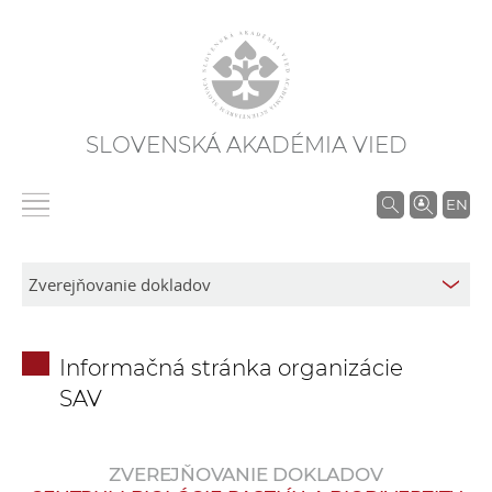
SLOVENSKÁ AKADÉMIA VIED
V
EN
y
h
ľ
a
d
Informačná stránka organizácie
á
SAV
v
a
n
ZVEREJŇOVANIE DOKLADOV
i