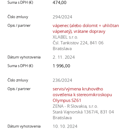
474,00
a
c
294/2024
o
vápenec (alebo dolomit = uhličitan
v
vápenatý), vrátane dopravy
n
XLABEL s.r.o.
í
Čsl. Tankistov 224, 841 06
k
Bratislava
o
2. 11. 2024
c
1 996,00
h
S
236/2024
A
servis/výmena kruhového
V
osvetlenia k stereomikroskopu
Olympus SZ61
ZENA - R Slovakia, s.r.o.
Stará Vajnorská 1367/4, 831 04
Bratislava
10. 10. 2024