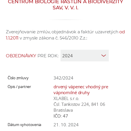
CENTRUM BIOLÓGIE RASTLÍN A BIODIVERZITY
e
SAV, V. V. I.
v
p
r
Zverejňovanie zmlúv, objednávok a faktúr uzavretých
od
a
1.1.2011
v zmysle zákona č. 546/2010 Z.z.:
c
o
v
OBJEDNÁVKY
PRE ROK:
n
í
č
342/2024
k
drvený vápenec vhodný pre
a
vápnomilné druhy
XLABEL s.r.o.
c
Čsl. Tankistov 224, 841 06
h
Bratislava
a
IČO:
47
p
21. 10. 2024
r