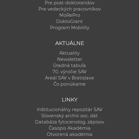
Pre post-doktorandov
Pre vedeckých pracovníkov
MoRePro
DoktoGrant
Program Mobility
AKTUÁLNE
Aktuality
Newsletter
Úradná tabuľa
70. výročie SAV
Areál SAV v Bratislave
Čo ponúkame
LINKY
Inštitucionálny repozitár SAV
Slovenský archív soc. dát
Databáza fytocenolog. zápisov
Časopis Akadémia
Otvorená akadémia