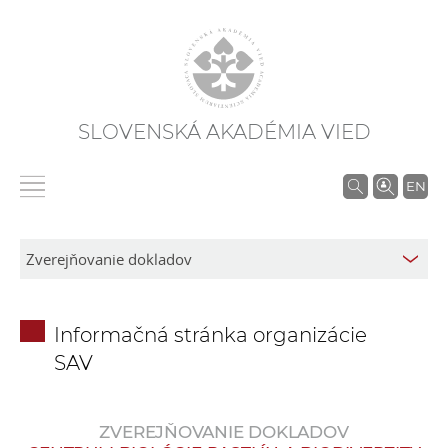
SLOVENSKÁ AKADÉMIA VIED
V
EN
y
h
ľ
a
d
Informačná stránka organizácie
á
SAV
v
a
n
ZVEREJŇOVANIE DOKLADOV
i