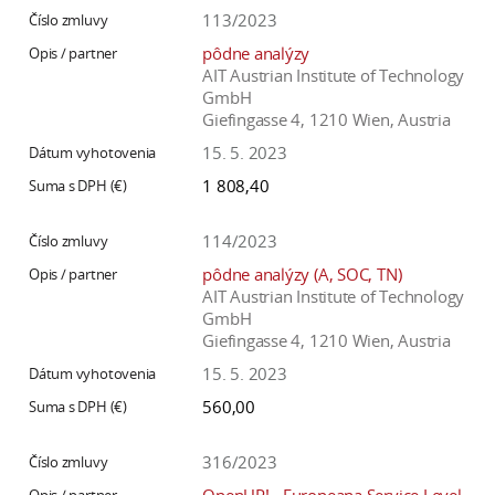
a
113/2023
c
pôdne analýzy
o
AIT Austrian Institute of Technology
GmbH
v
Giefingasse 4, 1210 Wien, Austria
n
15. 5. 2023
í
k
1 808,40
o
c
114/2023
h
pôdne analýzy (A, SOC, TN)
S
AIT Austrian Institute of Technology
GmbH
A
Giefingasse 4, 1210 Wien, Austria
V
15. 5. 2023
560,00
316/2023