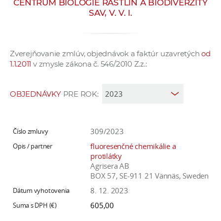
CENTRUM BIOLÓGIE RASTLÍN A BIODIVERZITY
e
SAV, V. V. I.
v
p
r
Zverejňovanie zmlúv, objednávok a faktúr uzavretých
od
a
1.1.2011
v zmysle zákona č. 546/2010 Z.z.:
c
o
v
OBJEDNÁVKY
PRE ROK:
n
í
č
309/2023
k
fluoresenčné chemikálie a
a
protilátky
Agrisera AB
c
BOX 57, SE-911 21 Vännäs, Sweden
h
8. 12. 2023
a
p
605,00
r