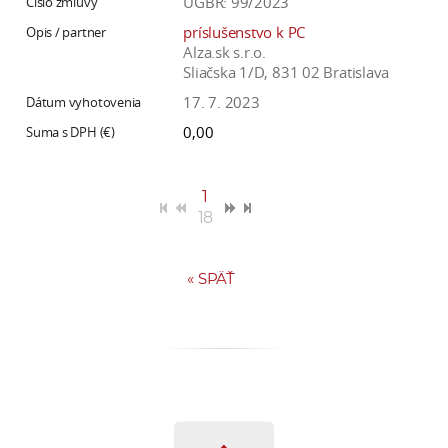
ÚGBR: 99/2023
príslušenstvo k PC
Alza.sk s.r.o.
Sliačska 1/D, 831 02 Bratislava
17. 7. 2023
0,00
1
18
«
SPÄŤ