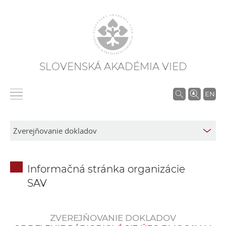
SLOVENSKÁ AKADÉMIA VIED
V
EN
y
h
ľ
a
d
Informačná stránka organizácie
á
SAV
v
a
n
ZVEREJŇOVANIE DOKLADOV
i