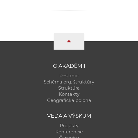
a
c
o
v
n
í
k
o
O AKADÉMII
c
h
Poslanie
S
Schéma org. štruktúry
Štruktúra
A
Kontakty
V
Geografická poloha
VEDA A VÝSKUM
Projekty
Konferencie
Časopisy