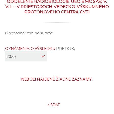
ODDELENIE RÁDIOBIOLÓGIE ÚEO BMC SAV, V.
e
V. I. - V PRIESTOROCH VEDECKO-VÝSKUMNÉHO
v
PROTÓNOVÉHO CENTRA CVTI
p
r
a
Obchodné verejné súťaže:
c
o
v
OZNÁMENIA O VÝSLEDKU
PRE ROK:
n
í
č
k
NEBOLI NÁJDENÉ ŽIADNE ZÁZNAMY.
a
c
h
a
«
SPÄŤ
p
r