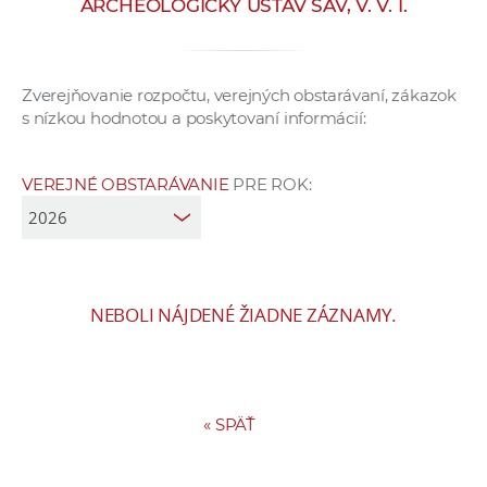
ARCHEOLOGICKÝ ÚSTAV SAV, V. V. I.
e
v
p
Zverejňovanie rozpočtu, verejných obstarávaní, zákazok
r
s nízkou hodnotou a poskytovaní informácií:
a
c
o
VEREJNÉ OBSTARÁVANIE
PRE ROK:
v
n
í
č
NEBOLI NÁJDENÉ ŽIADNE ZÁZNAMY.
k
a
c
h
a
«
SPÄŤ
p
r