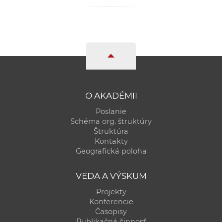
a
c
o
v
n
í
k
o
O AKADÉMII
c
Poslanie
h
Schéma org. štruktúry
Štruktúra
S
Kontakty
A
Geografická poloha
V
VEDA A VÝSKUM
Projekty
Konferencie
Časopisy
Publikačná činnosť