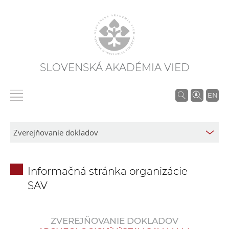
SLOVENSKÁ AKADÉMIA VIED
V
EN
y
h
ľ
a
d
Informačná stránka organizácie
á
SAV
v
a
n
ZVEREJŇOVANIE DOKLADOV
i