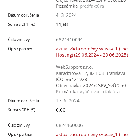
a
Poznámka:
predfaktúra
c
4. 3. 2024
o
11,88
v
n
6824410094
í
aktualizácia domény svusav_1 (The
k
Hosting) (29.06.2024 - 29.06.2025)
o
c
WebSupport s.r.o.
Karadžičova 12, 821 08 Bratislava
h
IČO:
36421928
S
Objednávka:
2024/CSPV_SvÚ/050
A
Poznámka:
vyúčtovacia faktúra
V
17. 6. 2024
0,00
6824460006
aktualizácia domény svusav_1 (The