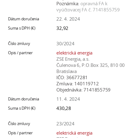
Poznámka:
opravná FA k
vyúčtovacej FA č. 7141855759
22. 4. 2024
32,92
30/2024
elektrická energia
ZSE Energia, a.s.
Čulenova 6, P.O.Box 325, 810 00
Bratislava
IČO:
36677281
Zmluva:
140119712
Objednávka:
7141855759
11. 4. 2024
430,28
23/2024
elektrická energia