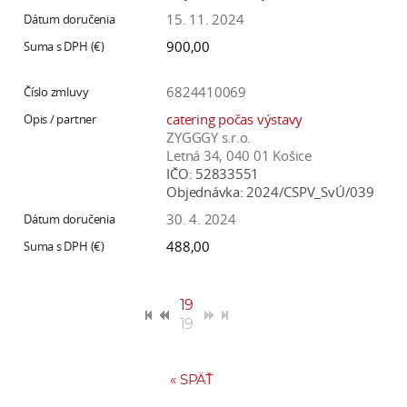
15. 11. 2024
900,00
6824410069
catering počas výstavy
ZYGGGY s.r.o.
Letná 34, 040 01 Košice
IČO:
52833551
Objednávka:
2024/CSPV_SvÚ/039
30. 4. 2024
488,00
19
19
«
SPÄŤ