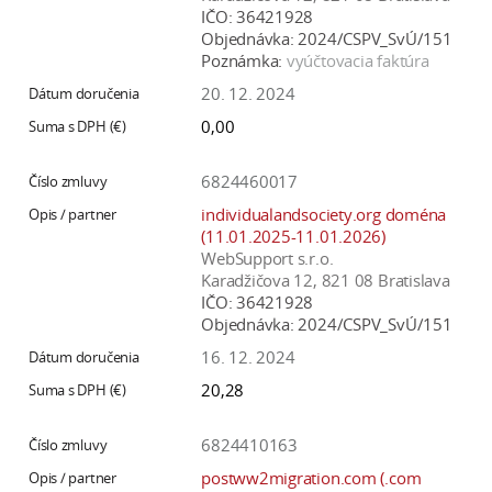
IČO:
36421928
Objednávka:
2024/CSPV_SvÚ/151
Poznámka:
vyúčtovacia faktúra
20. 12. 2024
0,00
6824460017
individualandsociety.org doména
(11.01.2025-11.01.2026)
WebSupport s.r.o.
Karadžičova 12, 821 08 Bratislava
IČO:
36421928
Objednávka:
2024/CSPV_SvÚ/151
16. 12. 2024
20,28
6824410163
postww2migration.com (.com