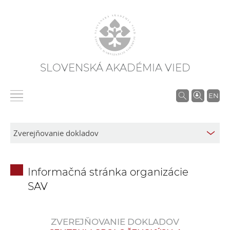
SLOVENSKÁ AKADÉMIA VIED
V
EN
y
h
ľ
a
d
Informačná stránka organizácie
á
SAV
v
a
n
ZVEREJŇOVANIE DOKLADOV
i