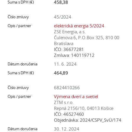
458,38
45/2024
elektrická energia 5/2024
ZSE Energia, a.s.
Čulenova 6, P.O.Box 325, 810 00
Bratislava
IČO:
36677281
Zmluva:
140119712
11. 6. 2024
464,89
6824410266
Výmena dverí a svetiel
ZTM s.r.o.
Repná 2156/10, 04013 Košice
IČO:
46527460
Objednávka:
2024/CSPV_SvÚ/174
30. 12. 2024