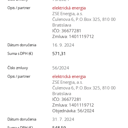
elektrická energia
ZSE Energia, a.s.
Čulenova 6, P.O.Box 325, 810 00
Bratislava
IČO:
36677281
Zmluva:
1401119712
16. 9. 2024
571,31
56/2024
elektrická energia
ZSE Energia, a.s.
Čulenova 6, P.O.Box 325, 810 00
Bratislava
IČO:
36677281
Zmluva:
1401119712
Objednávka:
56/2024
31. 7. 2024
548,59