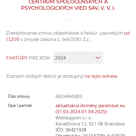
CENTRUM SPOLOČENSKÝCH A
e
PSYCHOLOGICKÝCH VIED SAV, V. V. I.
v
p
r
Zverejňovanie zmlúv, objednávok a faktúr uzavretých
od
a
1.1.2011
v zmysle zákona č. 546/2010 Z.z.:
c
o
v
FAKTÚRY
PRE ROK:
n
í
Zoznam došlých faktúr je dostupný
na tejto adrese
.
č
k
a
6824460003
c
aktualizácia domény paramisar.eu
h
(31.03.2024-01.04.2025)
WebSupport s.r.o.
a
Karadžičova 12, 821 08 Bratislava
p
IČO:
36421928
r
Objednávka:
2024/CSPV_SvÚ/020