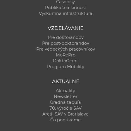
Časopisy
Publikačná činnosť
Výskumná infraštruktúra
VZDELÁVANIE
Pre doktorandov
Pre post-doktorandov
Pre vedeckých pracovníkov
MoRePro
DoktoGrant
Program Mobility
AKTUÁLNE
Aktuality
Newsletter
Úradná tabuľa
70. výročie SAV
Areál SAV v Bratislave
Čo ponúkame