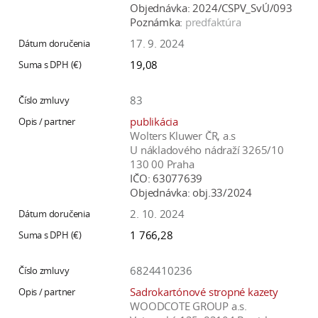
Objednávka:
2024/CSPV_SvÚ/093
Poznámka:
predfaktúra
17. 9. 2024
19,08
83
publikácia
Wolters Kluwer ČR, a.s
U nákladového nádraží 3265/10
130 00 Praha
IČO:
63077639
Objednávka:
obj.33/2024
2. 10. 2024
1 766,28
6824410236
Sadrokartónové stropné kazety
WOODCOTE GROUP a.s.