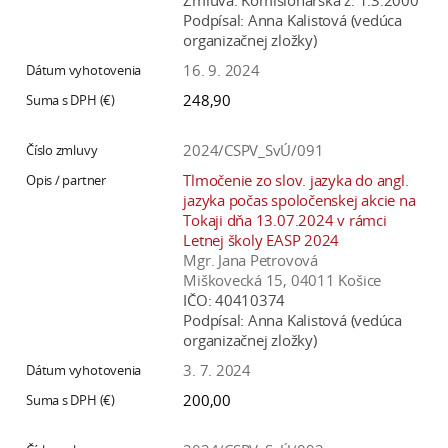
Zmluva:
Komisionárska z. 1.3.2000
Podpísal:
Anna Kalistová (vedúca
organizačnej zložky)
16. 9. 2024
248,90
2024/CSPV_SvÚ/091
Tlmočenie zo slov. jazyka do angl.
jazyka počas spoločenskej akcie na
Tokaji dňa 13.07.2024 v rámci
Letnej školy EASP 2024
Mgr. Jana Petrovová
Miškovecká 15, 04011 Košice
IČO:
40410374
Podpísal:
Anna Kalistová (vedúca
organizačnej zložky)
3. 7. 2024
200,00