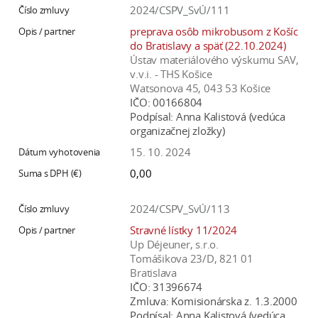
2024/CSPV_SvÚ/111
preprava osôb mikrobusom z Košíc
do Bratislavy a späť (22.10.2024)
Ústav materiálového výskumu SAV,
v.v.i. - THS Košice
Watsonova 45, 043 53 Košice
IČO:
00166804
Podpísal:
Anna Kalistová (vedúca
organizačnej zložky)
15. 10. 2024
0,00
2024/CSPV_SvÚ/113
Stravné lístky 11/2024
Up Déjeuner, s.r.o.
Tomášikova 23/D, 821 01
Bratislava
IČO:
31396674
Zmluva:
Komisionárska z. 1.3.2000
Podpísal:
Anna Kalistová (vedúca