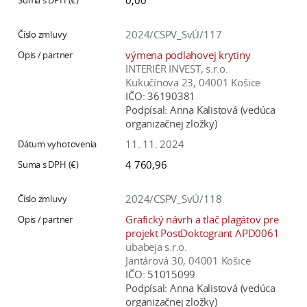
0,00
2024/CSPV_SvÚ/117
výmena podlahovej krytiny
INTERIÉR INVEST, s.r.o.
Kukučínova 23, 04001 Košice
IČO:
36190381
Podpísal:
Anna Kalistová (vedúca
organizačnej zložky)
11. 11. 2024
4 760,96
2024/CSPV_SvÚ/118
Grafický návrh a tlač plagátov pre
projekt PostDoktogrant APD0061
ubabeja s.r.o.
Jantárová 30, 04001 Košice
IČO:
51015099
Podpísal:
Anna Kalistová (vedúca
organizačnej zložky)