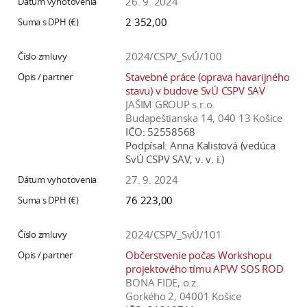
26. 9. 2024
2 352,00
2024/CSPV_SvÚ/100
Stavebné práce (oprava havarijného
stavu) v budove SvÚ CSPV SAV
JAŠIM GROUP s.r.o.
Budapeštianska 14, 040 13 Košice
IČO:
52558568
Podpísal:
Anna Kalistová (vedúca
SvÚ CSPV SAV, v. v. i.)
27. 9. 2024
76 223,00
2024/CSPV_SvÚ/101
Občerstvenie počas Workshopu
projektového tímu APVV SOS ROD
BONA FIDE, o.z.
Gorkého 2, 04001 Košice