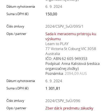
6. 9. 2024
150,00
2024/CSPV_SvÚ/095/1
Sada k meraciemu prístroju ku
výskumu
Learn to PLAY
77 Victoria St Coburg VIC 3058
Australia
IČO:
ABN 62 605 949353
Podpísal:
Anna Kalistová (vedúca
organizačnej zložky)
Poznámka:
2094,09 AUS
6. 9. 2024
1 301,81
2024/CSPV_SvÚ/096
Zber dát k predmetu zákazky