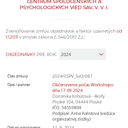
CENTRUM SPOLOČENSKÝCH A
e
PSYCHOLOGICKÝCH VIED SAV, V. V. I.
v
p
r
Zverejňovanie zmlúv, objednávok a faktúr uzavretých
od
a
1.1.2011
v zmysle zákona č. 546/2010 Z.z.:
c
o
v
OBJEDNÁVKY
PRE ROK:
n
í
č
2024/CSPV_SvÚ/087
k
Občerstvenie počas Workshopu
a
dňa 17.09.2024
Dominika Kohútová - 4kofy
c
Ploské 104, 04444 Ploské
h
IČO:
54559804
a
Podpísal:
Anna Kalistová (vedúca
p
organizačnej zložky)
r
11. 9. 2024