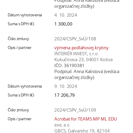
Podpísal:
Anna Kalistová (vedúca
organizačnej zložky)
4. 10. 2024
1 300,00
2024/CSPV_SvÚ/108
výmena podlahovej krytiny
INTERIÉR INVEST, s.r.o.
Kukučínova 23, 04001 Košice
IČO:
36190381
Podpísal:
Anna Kalistová (vedúca
organizačnej zložky)
9. 10. 2024
17 206,79
2024/CSPV_SvÚ/109
Acrobat for TEAMS MP ML EDU
exe, a.s.
GBC5, Galvaniho 19, 82104