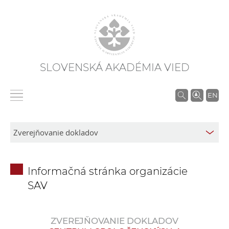
SLOVENSKÁ AKADÉMIA VIED
V
EN
y
h
ľ
a
d
Informačná stránka organizácie
á
SAV
v
a
n
ZVEREJŇOVANIE DOKLADOV
i