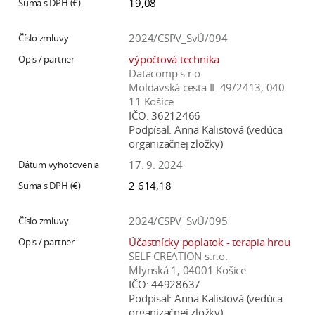
19,08
2024/CSPV_SvÚ/094
výpočtová technika
Datacomp s.r.o.
Moldavská cesta II. 49/2413, 040
11 Košice
IČO:
36212466
Podpísal:
Anna Kalistová (vedúca
organizačnej zložky)
17. 9. 2024
2 614,18
2024/CSPV_SvÚ/095
Účastnícky poplatok - terapia hrou
SELF CREATION s.r.o.
Mlynská 1, 04001 Košice
IČO:
44928637
Podpísal:
Anna Kalistová (vedúca
organizačnej zložky)