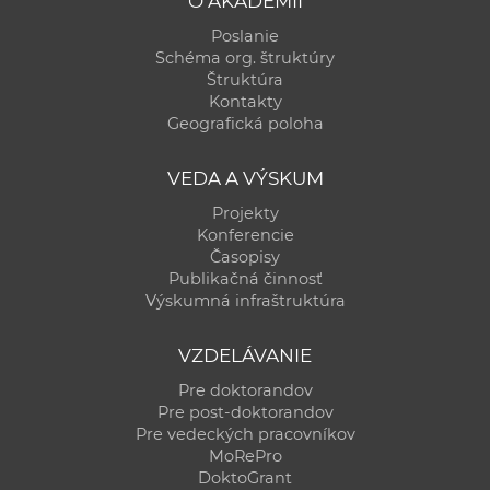
O AKADÉMII
Poslanie
Schéma org. štruktúry
Štruktúra
Kontakty
Geografická poloha
VEDA A VÝSKUM
Projekty
Konferencie
Časopisy
Publikačná činnosť
Výskumná infraštruktúra
VZDELÁVANIE
Pre doktorandov
Pre post-doktorandov
Pre vedeckých pracovníkov
MoRePro
DoktoGrant