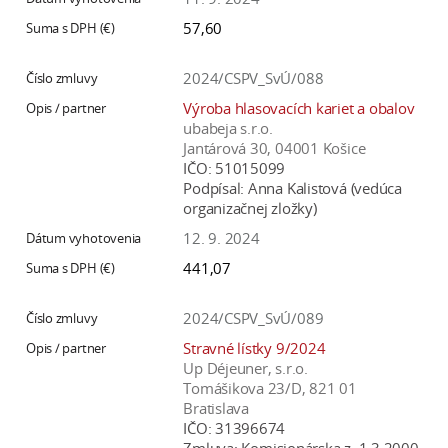
a
57,60
c
o
2024/CSPV_SvÚ/088
v
Výroba hlasovacích kariet a obalov
n
ubabeja s.r.o.
í
Jantárová 30, 04001 Košice
k
IČO:
51015099
Podpísal:
Anna Kalistová (vedúca
o
organizačnej zložky)
c
12. 9. 2024
h
S
441,07
A
V
2024/CSPV_SvÚ/089
Stravné lístky 9/2024
Up Déjeuner, s.r.o.
Tomášikova 23/D, 821 01
Bratislava
IČO:
31396674