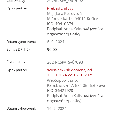
2024/CSPV_SvÚ/092
Preklad zmluvy
Mgr. Jana Petrovová
Miškovecká 15, 04011 Košice
IČO:
40410374
Podpísal:
Anna Kalistová (vedúca
organizačnej zložky)
6. 9. 2024
90,00
2024/CSPV_SvÚ/093
svusav.sk (.sk doména) od
15.10.2024 do 15.10.2025
WebSupport s.r.o.
Karadžičova 12, 821 08 Bratislava
IČO:
36421928
Podpísal:
Anna Kalistová (vedúca
organizačnej zložky)
16. 9. 2024