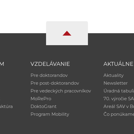
UM
VZDELÁVANIE
AKTUÁLNE
Pre doktorandov
Aktuality
Pre post-doktorandov
Newsletter
Pre vedeckých pracovníkov
Úradná tabuľ
ť
MoRePro
70. výročie S
uktúra
DoktoGrant
Areál SAV v Br
Program Mobility
Čo ponúkam