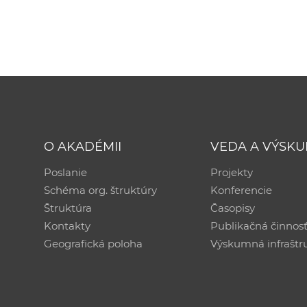
O AKADÉMII
VEDA A VÝSK
Poslanie
Projekty
Schéma org. štruktúry
Konferencie
Štruktúra
Časopisy
Kontakty
Publikačná činnos
Geografická poloha
Výskumná infraštr