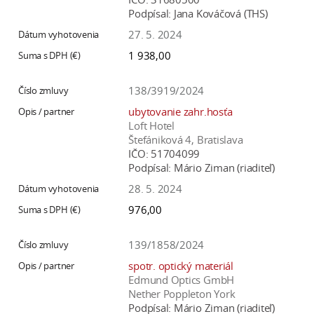
Podpísal:
Jana Kováčová (THS)
27. 5. 2024
1 938,00
138/3919/2024
ubytovanie zahr.hosťa
Loft Hotel
Štefániková 4, Bratislava
IČO:
51704099
Podpísal:
Mário Ziman (riaditeľ)
28. 5. 2024
976,00
139/1858/2024
spotr. optický materiál
Edmund Optics GmbH
Nether Poppleton York
Podpísal:
Mário Ziman (riaditeľ)