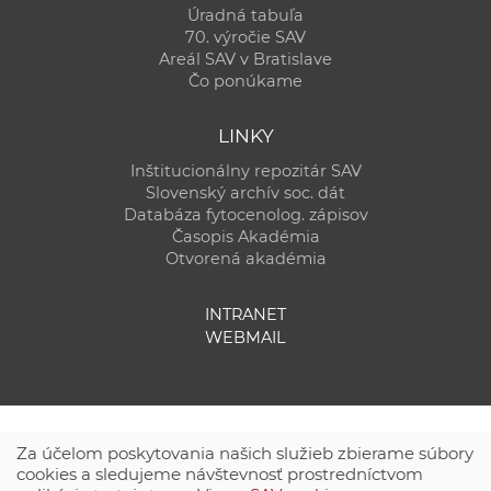
Úradná tabuľa
70. výročie SAV
Areál SAV v Bratislave
Čo ponúkame
LINKY
Inštitucionálny repozitár SAV
Slovenský archív soc. dát
Databáza fytocenolog. zápisov
Časopis Akadémia
Otvorená akadémia
INTRANET
WEBMAIL
Za účelom poskytovania našich služieb zbierame súbory
cookies a sledujeme návštevnosť prostredníctvom