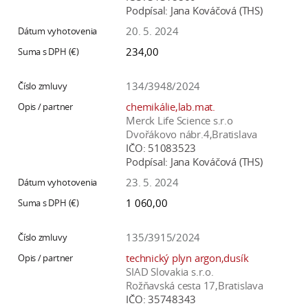
Podpísal:
Jana Kováčová (THS)
20. 5. 2024
234,00
134/3948/2024
chemikálie,lab.mat.
Merck Life Science s.r.o
Dvořákovo nábr.4,Bratislava
IČO:
51083523
Podpísal:
Jana Kováčová (THS)
23. 5. 2024
1 060,00
135/3915/2024
technický plyn argon,dusík
SIAD Slovakia s.r.o.
Rožňavská cesta 17,Bratislava
IČO:
35748343