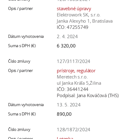
a
stavebné úpravy
c
Elektrowork SK, s.r.o.
o
Janka Alexyho 1, Bratislava
IČO:
47255749
v
n
2. 4. 2024
í
6 320,00
k
o
127/3117/2024
c
prístroje, regulátor
h
Meretech s.r.o.
S
ul Janka Kráľa 5,Źilina
IČO:
36441244
A
Podpísal:
Jana Kováčová (THS)
V
13. 5. 2024
890,00
128/1872/2024
Letenka