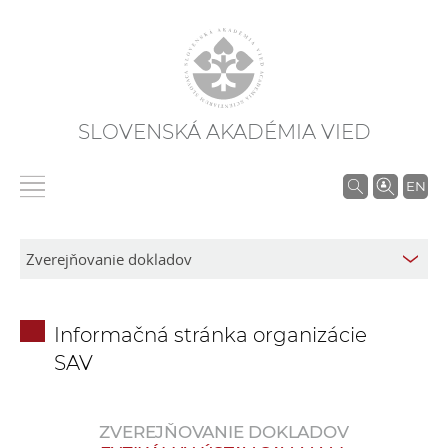
SLOVENSKÁ AKADÉMIA VIED
V
EN
y
h
ľ
a
d
Informačná stránka organizácie
á
SAV
v
a
n
ZVEREJŇOVANIE DOKLADOV
i