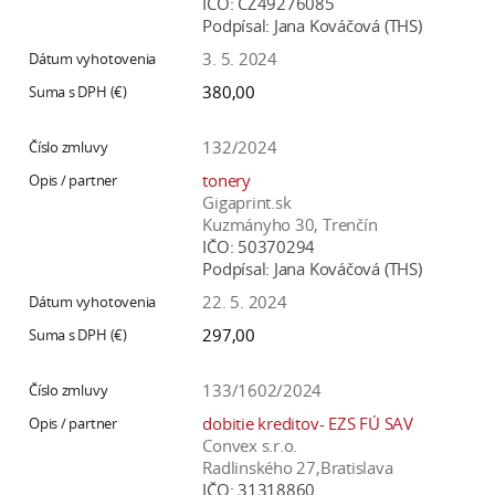
IČO:
CZ49276085
Podpísal:
Jana Kováčová (THS)
3. 5. 2024
380,00
132/2024
tonery
Gigaprint.sk
Kuzmányho 30, Trenčín
IČO:
50370294
Podpísal:
Jana Kováčová (THS)
22. 5. 2024
297,00
133/1602/2024
dobitie kreditov- EZS FÚ SAV
Convex s.r.o.
Radlinského 27,Bratislava
IČO:
31318860