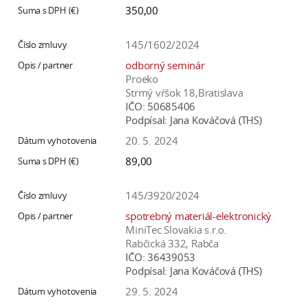
350,00
145/1602/2024
odborný seminár
Proeko
Strmý vŕšok 18,Bratislava
IČO:
50685406
Podpísal:
Jana Kováčová (THS)
20. 5. 2024
89,00
145/3920/2024
spotrebný materiál-elektronický
MiniTec Slovakia s.r.o.
Rabčická 332, Rabča
IČO:
36439053
Podpísal:
Jana Kováčová (THS)
29. 5. 2024