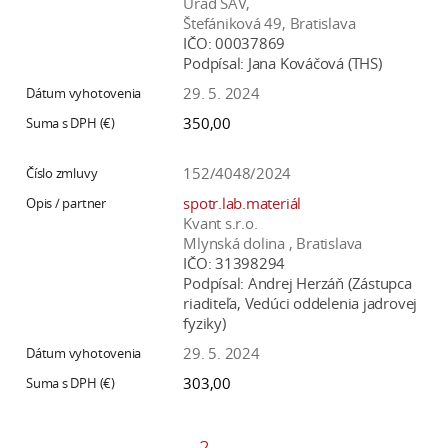
Úrad SAV,
Štefániková 49, Bratislava
IČO:
00037869
Podpísal:
Jana Kováčová (THS)
29. 5. 2024
350,00
152/4048/2024
spotr.lab.materiál
Kvant s.r.o.
Mlynská dolina , Bratislava
IČO:
31398294
Podpísal:
Andrej Herzáň (Zástupca
riaditeľa, Vedúci oddelenia jadrovej
fyziky)
29. 5. 2024
303,00
2