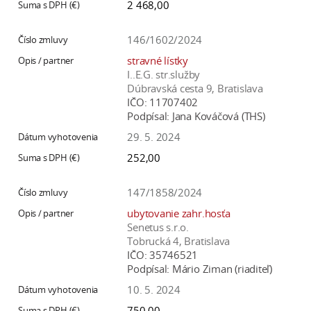
2 468,00
146/1602/2024
stravné lístky
I..E.G. str.služby
Dúbravská cesta 9, Bratislava
IČO:
11707402
Podpísal:
Jana Kováčová (THS)
29. 5. 2024
252,00
147/1858/2024
ubytovanie zahr.hosťa
Senetus s.r.o.
Tobrucká 4, Bratislava
IČO:
35746521
Podpísal:
Mário Ziman (riaditeľ)
10. 5. 2024
750,00