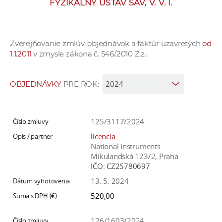
FYZIKÁLNY ÚSTAV SAV, V. V. I.
e
v
p
Zverejňovanie zmlúv, objednávok a faktúr uzavretých
od
r
1.1.2011
v zmysle zákona č. 546/2010 Z.z.:
a
c
o
OBJEDNÁVKY
PRE ROK:
v
n
í
125/3117/2024
č
licencia
k
National Instruments
a
Mikulandská 123/2, Praha
IČO:
CZ25780697
c
h
13. 5. 2024
a
520,00
p
r
126/1603/2024