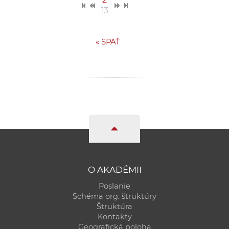
13
«
SPÄŤ
O AKADÉMII
Poslanie
Schéma org. štruktúry
Štruktúra
Kontakty
Geografická poloha