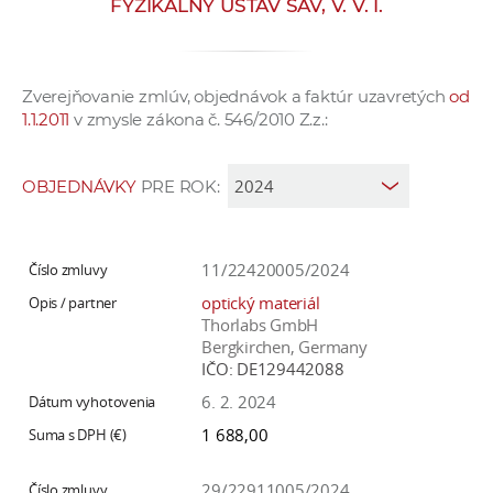
FYZIKÁLNY ÚSTAV SAV, V. V. I.
e
v
p
Zverejňovanie zmlúv, objednávok a faktúr uzavretých
od
r
1.1.2011
v zmysle zákona č. 546/2010 Z.z.:
a
c
o
OBJEDNÁVKY
PRE ROK:
v
n
í
11/22420005/2024
č
optický materiál
k
Thorlabs GmbH
a
Bergkirchen, Germany
IČO:
DE129442088
c
h
6. 2. 2024
a
1 688,00
p
r
29/22911005/2024