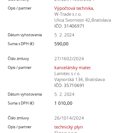
a
Výpočtová technika,
c
W-Trade s.r.o.
o
Ulica Svornosti 42,Bratislava
IČO:
31406971
v
n
5. 2. 2024
í
590,00
k
o
27/1602/2024
c
kancelársky mater.
h
Lamitec s.r.o.
S
Vajnorská 134, Bratislava
IČO:
35710691
A
V
5. 2. 2024
1 010,00
26/1014/2024
technický plyn
Slavus s.r.o.