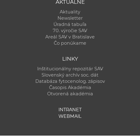
AKTUÁLNE
Aktuality
Newsletter
Úradná tabuľa
70. výročie SAV
Areál SAV v Bratislave
Čo ponúkame
LINKY
Inštitucionálny repozitár SAV
Slovenský archív soc. dát
Databáza fytocenolog. zápisov
Časopis Akadémia
Otvorená akadémia
INTRANET
WEBMAIL