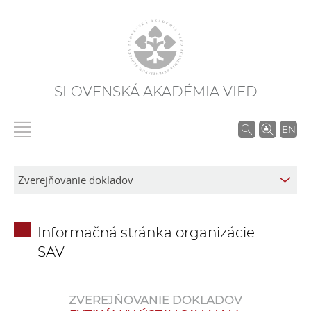
SLOVENSKÁ AKADÉMIA VIED
V
EN
y
h
ľ
a
d
Informačná stránka organizácie
á
SAV
v
a
n
ZVEREJŇOVANIE DOKLADOV
i