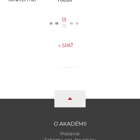
13
13
«
SPÄŤ
O AKADÉMII
Poslanie
Schéma org. štruktúry