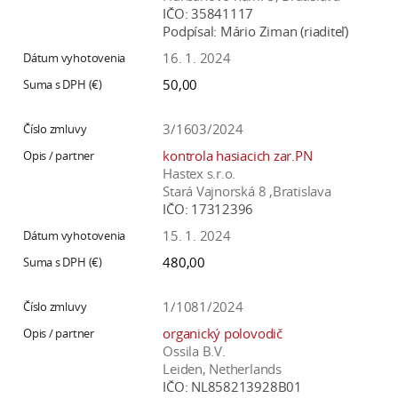
IČO:
35841117
Podpísal:
Mário Ziman (riaditeľ)
16. 1. 2024
50,00
3/1603/2024
kontrola hasiacich zar.PN
Hastex s.r.o.
Stará Vajnorská 8 ,Bratislava
IČO:
17312396
15. 1. 2024
480,00
1/1081/2024
organický polovodič
Ossila B.V.
Leiden, Netherlands
IČO:
NL858213928B01