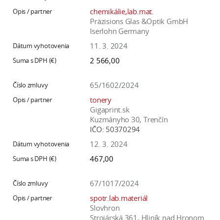
chemikálie,lab.mat.
Präzisions Glas &Optik GmbH
Iserlohn Germany
11. 3. 2024
2 566,00
65/1602/2024
tonery
Gigaprint.sk
Kuzmányho 30, Trenčín
IČO:
50370294
12. 3. 2024
467,00
67/1017/2024
spotr.lab.materiál
Slovhron
Strojárská 361, Hliník nad Hronom