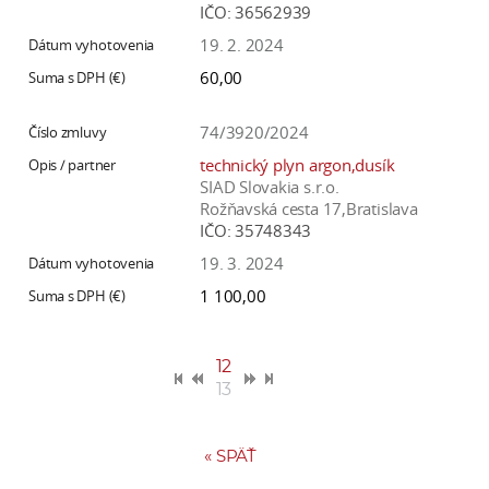
IČO:
36562939
19. 2. 2024
60,00
74/3920/2024
technický plyn argon,dusík
SIAD Slovakia s.r.o.
Rožňavská cesta 17,Bratislava
IČO:
35748343
19. 3. 2024
1 100,00
12
13
«
SPÄŤ