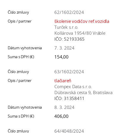
62/1602/2024
školenie vodičov ref.vozidla
Turček s.r.o.
Kollárova 1954/80 Vráble
IČO:
52193365
7. 3. 2024
154,00
63/1602/2024
tlačiareň
Compex Data s.r.o.
Dúbravská cesta 9, Bratislava
IČO:
31358411
8. 3. 2024
406,00
64/4048/2024