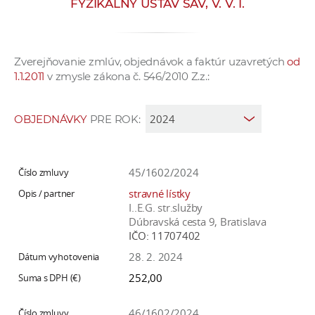
FYZIKÁLNY ÚSTAV SAV, V. V. I.
e
v
p
Zverejňovanie zmlúv, objednávok a faktúr uzavretých
od
r
1.1.2011
v zmysle zákona č. 546/2010 Z.z.:
a
c
o
OBJEDNÁVKY
PRE ROK:
v
n
í
45/1602/2024
č
stravné lístky
k
I..E.G. str.služby
a
Dúbravská cesta 9, Bratislava
IČO:
11707402
c
h
28. 2. 2024
a
252,00
p
r
46/1602/2024