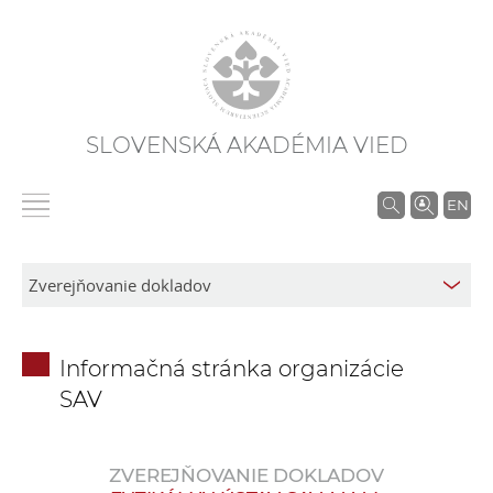
SLOVENSKÁ AKADÉMIA VIED
V
EN
y
h
ľ
a
d
Informačná stránka organizácie
á
SAV
v
a
n
ZVEREJŇOVANIE DOKLADOV
i