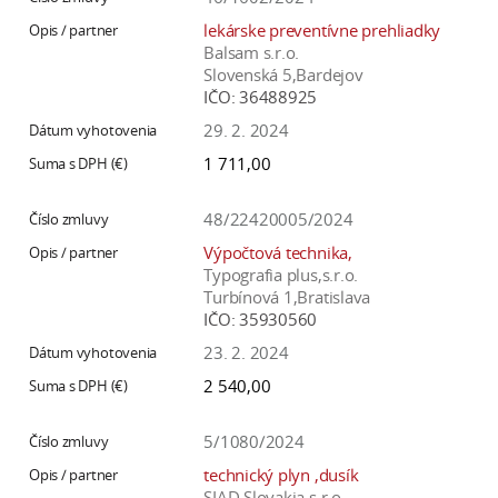
a
lekárske preventívne prehliadky
c
Balsam s.r.o.
o
Slovenská 5,Bardejov
IČO:
36488925
v
n
29. 2. 2024
í
1 711,00
k
o
48/22420005/2024
c
Výpočtová technika,
h
Typografia plus,s.r.o.
S
Turbínová 1,Bratislava
IČO:
35930560
A
V
23. 2. 2024
2 540,00
5/1080/2024
technický plyn ,dusík
SIAD Slovakia s.r.o.