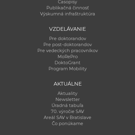
Časopisy
Publikačná činnosť
Výskumná infraštruktúra
VZDELÁVANIE
Pre doktorandov
Pre post-doktorandov
Pre vedeckých pracovníkov
MoRePro
DoktoGrant
Program Mobility
AKTUÁLNE
Aktuality
Newsletter
Úradná tabuľa
70. výročie SAV
Areál SAV v Bratislave
Čo ponúkame