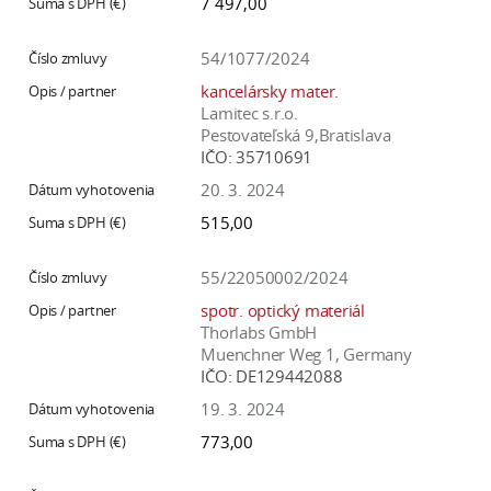
7 497,00
54/1077/2024
kancelársky mater.
Lamitec s.r.o.
Pestovateľská 9,Bratislava
IČO:
35710691
20. 3. 2024
515,00
55/22050002/2024
spotr. optický materiál
Thorlabs GmbH
Muenchner Weg 1, Germany
IČO:
DE129442088
19. 3. 2024
773,00