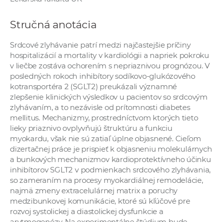
a
c
Stručná anotácia
o
v
Srdcové zlyhávanie patrí medzi najčastejšie príčiny
hospitalizácií a mortality v kardiológii a napriek pokroku
n
v liečbe zostáva ochorením s nepriaznivou prognózou. V
í
posledných rokoch inhibítory sodíkovo-glukózového
k
kotransportéra 2 (SGLT2) preukázali významné
o
zlepšenie klinických výsledkov u pacientov so srdcovým
c
zlyhávaním, a to nezávisle od prítomnosti diabetes
mellitus. Mechanizmy, prostredníctvom ktorých tieto
h
lieky priaznivo ovplyvňujú štruktúru a funkciu
S
myokardu, však nie sú zatiaľ úplne objasnené. Cieľom
A
dizertačnej práce je prispieť k objasneniu molekulárnych
V
a bunkových mechanizmov kardioprotektívneho účinku
inhibítorov SGLT2 v podmienkach srdcového zlyhávania,
so zameraním na procesy myokardiálnej remodelácie,
najmä zmeny extracelulárnej matrix a poruchy
medzibunkovej komunikácie, ktoré sú kľúčové pre
rozvoj systolickej a diastolickej dysfunkcie a
arytmogenézy. Na experimentálne štúdium bude