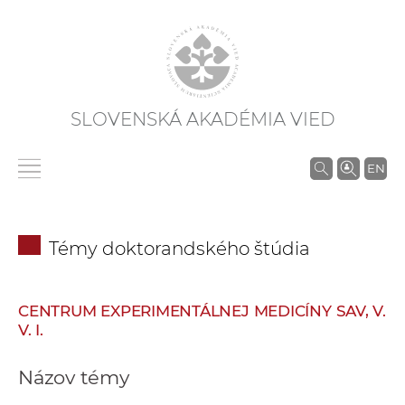
SLOVENSKÁ AKADÉMIA VIED
V
EN
y
h
ľ
Témy doktorandského štúdia
a
d
á
CENTRUM EXPERIMENTÁLNEJ MEDICÍNY SAV, V.
v
V. I.
a
n
Názov témy
i