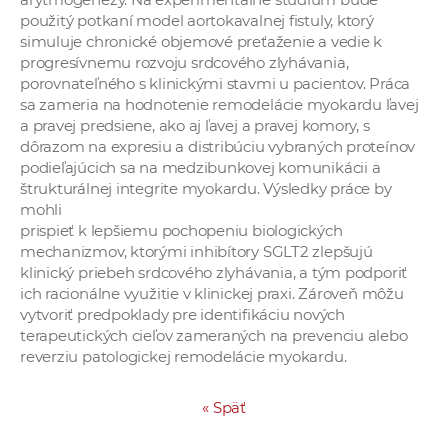
použitý potkaní model aortokavalnej fistuly, ktorý
simuluje chronické objemové preťaženie a vedie k
progresívnemu rozvoju srdcového zlyhávania,
porovnateľného s klinickými stavmi u pacientov. Práca
sa zameria na hodnotenie remodelácie myokardu ľavej
a pravej predsiene, ako aj ľavej a pravej komory, s
dôrazom na expresiu a distribúciu vybraných proteínov
podieľajúcich sa na medzibunkovej komunikácii a
štrukturálnej integrite myokardu. Výsledky práce by
mohli
prispieť k lepšiemu pochopeniu biologických
mechanizmov, ktorými inhibítory SGLT2 zlepšujú
klinický priebeh srdcového zlyhávania, a tým podporiť
ich racionálne využitie v klinickej praxi. Zároveň môžu
vytvoriť predpoklady pre identifikáciu nových
terapeutických cieľov zameraných na prevenciu alebo
reverziu patologickej remodelácie myokardu.
«
Späť