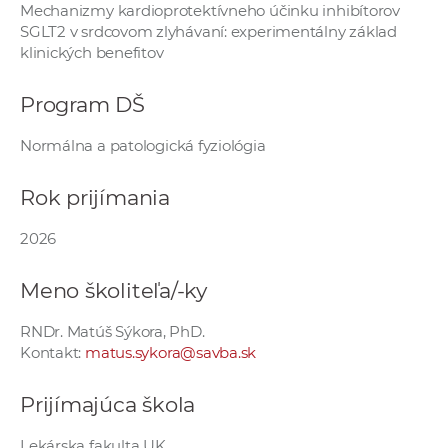
Mechanizmy kardioprotektívneho účinku inhibítorov
e
SGLT2 v srdcovom zlyhávaní: experimentálny základ
v
klinických benefitov
p
r
Program DŠ
a
c
Normálna a patologická fyziológia
o
v
Rok prijímania
n
í
2026
č
Meno školiteľa/-ky
k
a
RNDr. Matúš Sýkora, PhD.
c
Kontakt:
matus.sykora@savba.sk
h
a
Prijímajúca škola
p
r
Lekárska fakulta UK