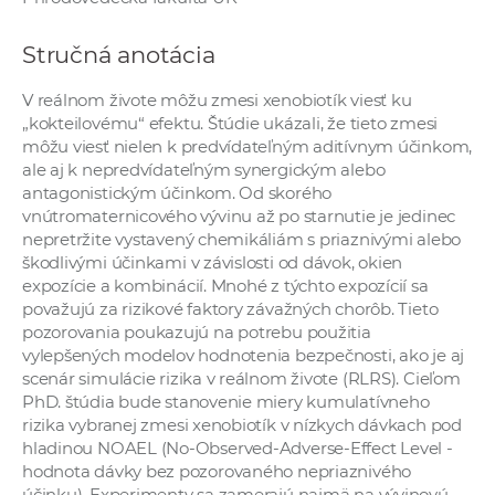
a
c
Stručná anotácia
o
v
V reálnom živote môžu zmesi xenobiotík viesť ku
„kokteilovému“ efektu. Štúdie ukázali, že tieto zmesi
n
môžu viesť nielen k predvídateľným aditívnym účinkom,
í
ale aj k nepredvídateľným synergickým alebo
k
antagonistickým účinkom. Od skorého
o
vnútromaternicového vývinu až po starnutie je jedinec
c
nepretržite vystavený chemikáliám s priaznivými alebo
škodlivými účinkami v závislosti od dávok, okien
h
expozície a kombinácií. Mnohé z týchto expozícií sa
S
považujú za rizikové faktory závažných chorôb. Tieto
A
pozorovania poukazujú na potrebu použitia
V
vylepšených modelov hodnotenia bezpečnosti, ako je aj
scenár simulácie rizika v reálnom živote (RLRS). Cieľom
PhD. štúdia bude stanovenie miery kumulatívneho
rizika vybranej zmesi xenobiotík v nízkych dávkach pod
hladinou NOAEL (No-Observed-Adverse-Effect Level -
hodnota dávky bez pozorovaného nepriaznivého
účinku). Experimenty sa zamerajú najmä na vývinovú