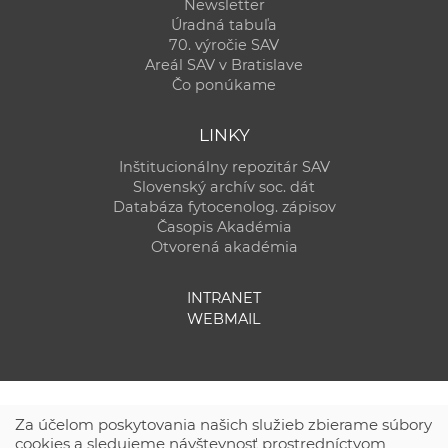
Newsletter
Úradná tabuľa
70. výročie SAV
Areál SAV v Bratislave
Čo ponúkame
LINKY
Inštitucionálny repozitár SAV
Slovenský archív soc. dát
Databáza fytocenolog. zápisov
Časopis Akadémia
Otvorená akadémia
INTRANET
WEBMAIL
Za účelom poskytovania našich služieb zbierame súbory
cookies a sledujeme návštevnosť prostredníctvom