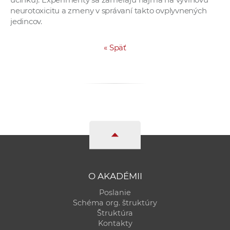
neurotoxicitu a zmeny v správaní takto ovplyvnených
jedincov.
«
Späť
O AKADÉMII
Poslanie
Schéma org. štruktúry
Štruktúra
Kontakty