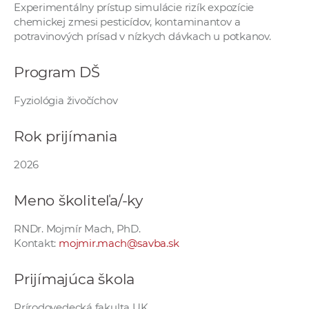
Experimentálny prístup simulácie rizík expozície
e
chemickej zmesi pesticídov, kontaminantov a
v
potravinových prísad v nízkych dávkach u potkanov.
p
r
Program DŠ
a
c
Fyziológia živočíchov
o
v
Rok prijímania
n
í
2026
č
Meno školiteľa/-ky
k
a
RNDr. Mojmír Mach, PhD.
c
Kontakt:
mojmir.mach@savba.sk
h
a
Prijímajúca škola
p
r
Prírodovedecká fakulta UK