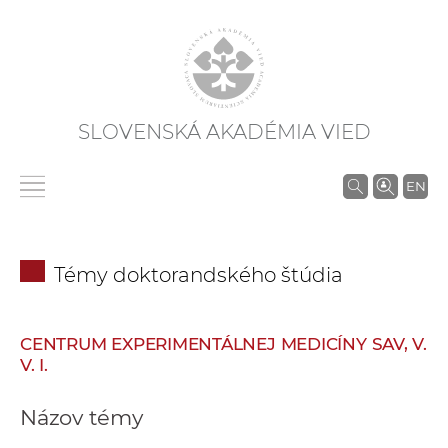
SLOVENSKÁ AKADÉMIA VIED
V
EN
y
h
ľ
Témy doktorandského štúdia
a
d
á
CENTRUM EXPERIMENTÁLNEJ MEDICÍNY SAV, V.
v
V. I.
a
n
Názov témy
i