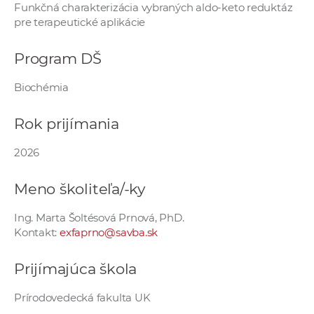
Funkčná charakterizácia vybraných aldo-keto reduktáz
e
pre terapeutické aplikácie
v
p
Program DŠ
r
a
Biochémia
c
o
Rok prijímania
v
n
2026
í
č
Meno školiteľa/-ky
k
Ing. Marta Šoltésová Prnová, PhD.
a
Kontakt:
exfaprno@savba.sk
c
h
Prijímajúca škola
a
p
Prírodovedecká fakulta UK
r