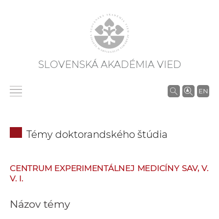
SLOVENSKÁ AKADÉMIA VIED
V
EN
y
h
ľ
Témy doktorandského štúdia
a
d
á
CENTRUM EXPERIMENTÁLNEJ MEDICÍNY SAV, V.
v
V. I.
a
n
Názov témy
i