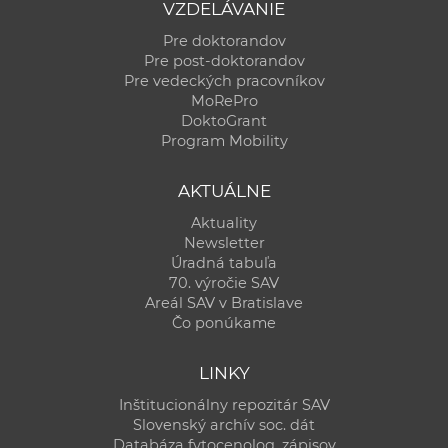
VZDELÁVANIE
Pre doktorandov
Pre post-doktorandov
Pre vedeckých pracovníkov
MoRePro
DoktoGrant
Program Mobility
AKTUÁLNE
Aktuality
Newsletter
Úradná tabuľa
70. výročie SAV
Areál SAV v Bratislave
Čo ponúkame
LINKY
Inštitucionálny repozitár SAV
Slovenský archív soc. dát
Databáza fytocenolog. zápisov