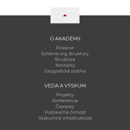
O AKADÉMII
Poslanie
Schéma org. štruktúry
Štruktúra
Kontakty
Geografická poloha
VEDA A VÝSKUM
Projekty
Konferencie
Časopisy
Publikačná činnosť
Výskumná infraštruktúra