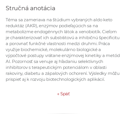
a
Stručná anotácia
c
o
Téma sa zameriava na štúdium vybraných aldo keto
v
reduktáz (AKR), enzýmov podieľajúcich sa na
metabolizme endogénnych látok a xenobiotík. Cieľom
n
je charakterizovať ich substrátovú a inhibičnú špecificitu
í
a porovnať funkčné vlastnosti medzi druhmi. Práca
k
využije biochemické, molekulárno biologické a
o
výpočtové postupy vrátane enzýmovej kinetiky a metód
c
AI. Pozornosť sa venuje aj hľadaniu selektívnych
inhibítorov s terapeutickým potenciálom v oblasti
h
rakoviny, diabetu a zápalových ochorení. Výsledky môžu
S
prispieť aj k rozvoju biotechnologických aplikácií.
A
V
«
Späť