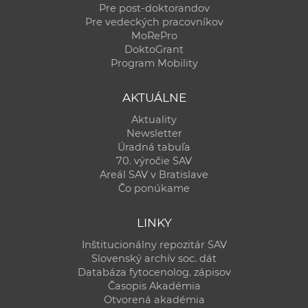
Pre post-doktorandov
Pre vedeckých pracovníkov
MoRePro
DoktoGrant
Program Mobility
AKTUÁLNE
Aktuality
Newsletter
Úradná tabuľa
70. výročie SAV
Areál SAV v Bratislave
Čo ponúkame
LINKY
Inštitucionálny repozitár SAV
Slovenský archív soc. dát
Databáza fytocenolog. zápisov
Časopis Akadémia
Otvorená akadémia