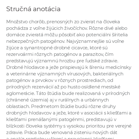
a
Stručná anotácia
c
o
Množstvo chorôb, prenosných zo zvierat na človeka
v
pochádza z voľne žijúcich živočíchov. Rôzne divé alebo
domáce zvieratá môžu pôsobiť ako potenciálni šíritelia
n
nebezpečných patogénov. Najvýznamnejšie sú voľne
í
žijúce a synantropné drobné cicavce, ktoré sú
k
rezervoármi rôznych patogénov a parazitov, čím
o
predstavujú významnú hrozbu pre ľudské zdravie.
c
Drobné hlodavce a ježe prispievajú k šíreniu medicínsky
a veterinárne významných vírusových, bakteriálnych
h
patogénov a prvokov v rôznych prostrediach, od
S
prírodných rezervácií až po husto osídlené mestské
A
aglomerácie. Táto štúdia bude realizovaná v prírodných
V
(chránené územia) aj v rurálnych a urbánnych
oblastiach. Predmetom štúdie budú rôzne druhy
drobných hlodavcov a ježe, ktoré v asociácii s kliešťami a
kliešťami prenášanými patogénmi, predstavujú v
blízkosti človeka systémy s vysokou prioritou pre verejné
zdravie. Práca bude venovaná zisteniu nových dát
a analýz rozdielov v šírení a prevalencii kliešťami