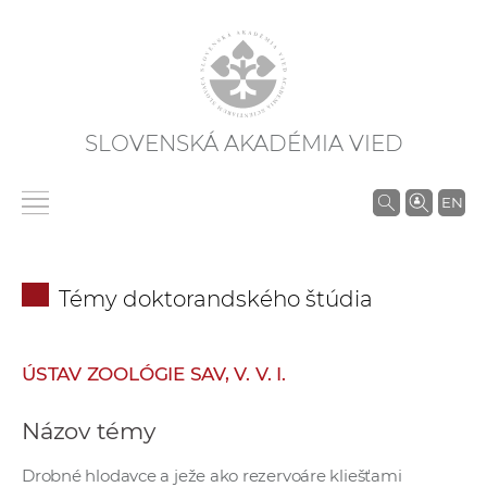
SLOVENSKÁ AKADÉMIA VIED
V
EN
y
h
ľ
Témy doktorandského štúdia
a
d
á
ÚSTAV ZOOLÓGIE SAV, V. V. I.
v
a
Názov témy
n
i
Drobné hlodavce a ježe ako rezervoáre kliešťami