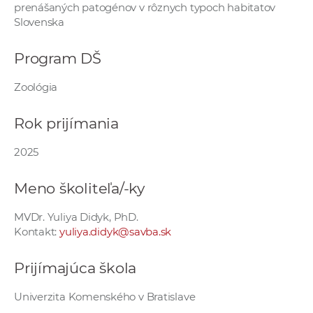
prenášaných patogénov v rôznych typoch habitatov
e
Slovenska
v
p
Program DŠ
r
a
Zoológia
c
o
Rok prijímania
v
n
2025
í
č
Meno školiteľa/-ky
k
MVDr. Yuliya Didyk, PhD.
a
Kontakt:
yuliya.didyk@savba.sk
c
h
Prijímajúca škola
a
p
Univerzita Komenského v Bratislave
r