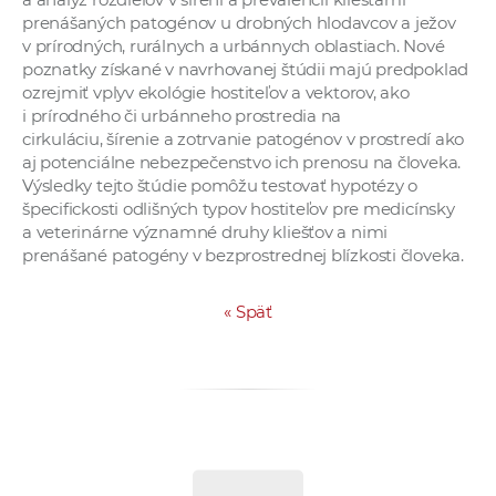
prenášaných patogénov u drobných hlodavcov a ježov
v prírodných, rurálnych a urbánnych oblastiach. Nové
poznatky získané v navrhovanej štúdii majú predpoklad
ozrejmiť vplyv ekológie hostiteľov a vektorov, ako
i prírodného či urbánneho prostredia na
cirkuláciu, šírenie a zotrvanie patogénov v prostredí ako
aj potenciálne nebezpečenstvo ich prenosu na človeka.
Výsledky tejto štúdie pomôžu testovať hypotézy o
špecifickosti odlišných typov hostiteľov pre medicínsky
a veterinárne významné druhy kliešťov a nimi
prenášané patogény v bezprostrednej blízkosti človeka.
«
Späť