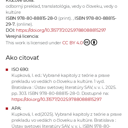
Kľúčové slová:
odborný preklad, translatológia, vedy o človeku, vedy o
kultúre
ISBN 978-80-88815-28-0
(print). ,
ISBN 978-80-88815-
29-7.
(online).
DOI:
https://doi.org/10.31577/2025.9788088815297
Verejná licencia:
This work is licensed under
CC BY 4.0
Ako citovať
ISO 690:
Kupková, I. ed.: Vybrané kapitoly z teórie a praxe
prekladu vo vedách o človeku a kultúre. 1 vyd.
Bratislava : Ústav svetovej literatúry SAV, v. v. i.. 2025.
pp. 303. ISBN 978-80-88815-28-0. Dostupné na:
https://doi.org/10.31577/2025.9788088815297
APA:
Kupková, I. ed(2025). Vybrané kapitoly z teórie a praxe
prekladu vo vedách o človeku a kultúre. Bratislava :
Ústav svetovej literatúry SAV, v. v. i.. ISBN 978-80-