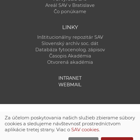
Areál SAV v Bratislave
Čo ponúkame
LINKY
Inštitucionálny repozitár SAV
Slovenský archív soc. dát
Databáza fytocenolog. zápisov
Časopis Akadémia
Otvorená akadémia
INTRANET
WEBMAIL
Za účelom poskytovania našich služieb zbierame súbory
cookies a sledujeme návštevnosť prostredníctvom
aplikácie tretej strany. Viac o
SAV cookies
.
Technická podpora:
CSČ SAV, v. v. i. - Výpočtové stredisko SAV