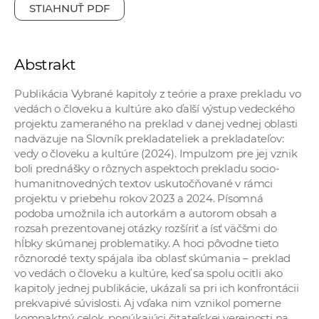
STIAHNUŤ PDF
a
c
o
Abstrakt
v
n
Publikácia Vybrané kapitoly z teórie a praxe prekladu vo
í
vedách o človeku a kultúre ako ďalší výstup vedeckého
k
projektu zameraného na preklad v danej vednej oblasti
o
nadväzuje na Slovník prekladateliek a prekladateľov:
vedy o človeku a kultúre (2024). Impulzom pre jej vznik
c
boli prednášky o rôznych aspektoch prekladu socio-
h
humanitnovedných textov uskutočňované v rámci
S
projektu v priebehu rokov 2023 a 2024. Písomná
A
podoba umožnila ich autorkám a autorom obsah a
V
rozsah prezentovanej otázky rozšíriť a ísť väčšmi do
hĺbky skúmanej problematiky. A hoci pôvodne tieto
rôznorodé texty spájala iba oblasť skúmania – preklad
vo vedách o človeku a kultúre, keď sa spolu ocitli ako
kapitoly jednej publikácie, ukázali sa pri ich konfrontácii
prekvapivé súvislosti. Aj vďaka nim vznikol pomerne
kompaktný celok, ponúkajúci čitateľskej verejnosti na