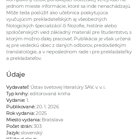
jednom mieste informácie, ktoré sa inde nenachádzajú.
Môže teda poslúžiť ako učebnica poskytujúca
vyučujúcim prekladateľských aj všeobecných
filologických špecializácií či filozofie, histórie alebo
spoločenských vied základný materiál pre študentstvo, s
ktorým možno ďalej pracovať. Publikácia je však určená
aj pre vedeckú obec z daných odborov, predovšetkým
translatológie, a v neposlednom rade i pre prekladateľky
a prekladateľov.
Údaje
Vydavateľ:
Ústav svetovej literatúry SAV, v. v. i.
Typ knihy:
editorovaná kniha
Vydanie:
1.
Publikované:
20. 1. 2026
Rok vydania:
2025
Miesto vydania:
Bratislava
Počet strán:
303
Jazyk:
slovenský