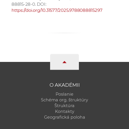
88815-28-0. DOI:
https://doi.org/10.31577/2025.9788088815297
O AKADÉMII
Poslanie
Schéma org. štruktúry
Štruktúra
Kontakty
Geografická poloha