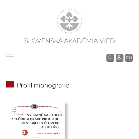
SLOVENSKÁ AKADÉMIA VIED
V
EN
y
h
ľ
Profil monografie
a
d
á
v
a
n
i