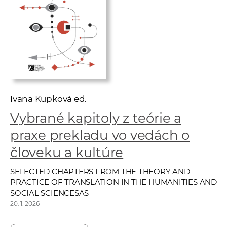
e
v
p
r
a
c
o
v
Ivana Kupková ed.
n
Vybrané kapitoly z teórie a
í
praxe prekladu vo vedách o
č
k
človeku a kultúre
a
SELECTED CHAPTERS FROM THE THEORY AND
c
PRACTICE OF TRANSLATION IN THE HUMANITIES AND
h
SOCIAL SCIENCESAS
a
20. 1. 2026
p
r