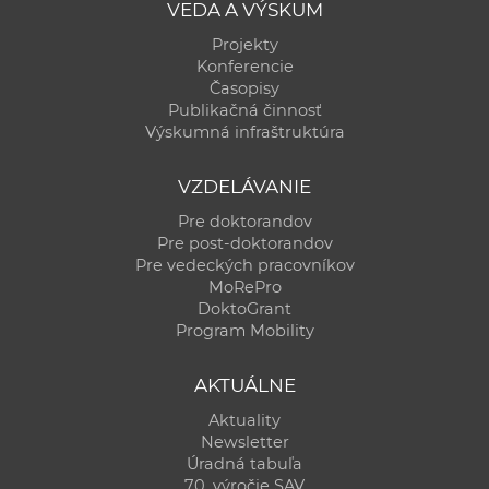
VEDA A VÝSKUM
Projekty
Konferencie
Časopisy
Publikačná činnosť
Výskumná infraštruktúra
VZDELÁVANIE
Pre doktorandov
Pre post-doktorandov
Pre vedeckých pracovníkov
MoRePro
DoktoGrant
Program Mobility
AKTUÁLNE
Aktuality
Newsletter
Úradná tabuľa
70. výročie SAV