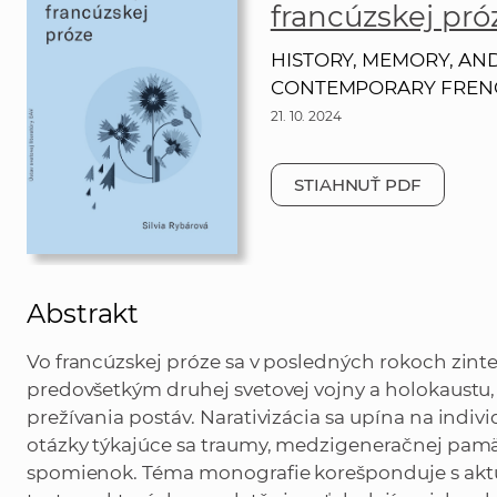
francúzskej pró
HISTORY, MEMORY, AN
CONTEMPORARY FREN
21. 10. 2024
STIAHNUŤ PDF
Abstrakt
Vo francúzskej próze sa v posledných rokoch zinte
predovšetkým dru­hej svetovej vojny a holokaustu
prežívania postáv. Narativizácia sa upína na indiv
otázky týkajúce sa traumy, medzigeneračnej pamät
spomienok. Téma monografie korešponduje s ak