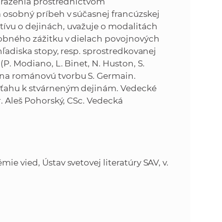
obrazenia prostred­níctvom
k
a osobný príbeh v súčasnej francúzskej
o
n
ívu o dejinách, uvažuje o modalitách
c
osobného zážitku v dielach povojnových
h
k
hľadiska stopy, resp. sprostredkovanej
S
(P. Modiano, L. Binet, N. Huston, S.
A
a
 na románovú tvorbu S. Germain.
V
vzťahu k stvárneným dejinám. Vedecké
c
r. Aleš Pohorský, CSc. Vedecká
h
S
e vied, Ústav svetovej literatúry SAV, v.
A
V