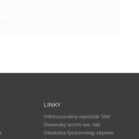
LINKY
Inštitucionálny repozitár SAV
Slovenský archív soc. dát
a
Databáza fytocenolog. zápisov