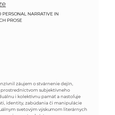
o
ze
v
n
n
D PERSONAL NARRATIVE IN
í
CH PROSE
i
č
k
e
a
c
n
h
a
a
p
r
s
a
nzívnil záujem o stvárnenie dejín,
c
t
, prostredníctvom subjektívneho
o
iduálnu i kolektívnu pamäť a nastoľuje
v
r
i, identity, zabúdania či manipulácie
n
tuálnym svetovým výskumom literárnych
í
á