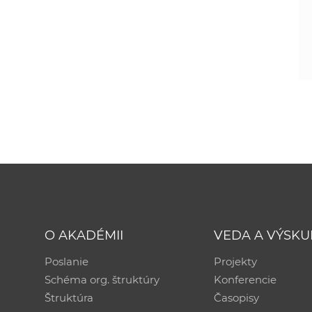
O AKADÉMII
VEDA A VÝSK
Poslanie
Projekty
Schéma org. štruktúry
Konferencie
Štruktúra
Časopisy