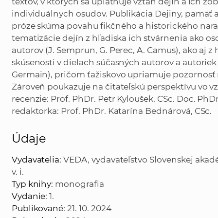
textov, v ktorých sa uplatňuje vzťah dejín a ich z
individuálnych osudov. Publikácia Dejiny, pamäť 
próze skúma povahu fikčného a historického narat
tematizácie dejín z hľadiska ich stvárnenia ako 
autorov (J. Semprun, G. Perec, A. Camus), ako aj z 
skúsenosti v dielach súčasných autorov a autoriek 
Germain), pričom ťažiskovo upriamuje po­zornosť
Zároveň poukazuje na čitateľskú perspektívu vo 
recenzie: Prof. PhDr. Petr Kyloušek, CSc. Doc. PhD
redaktorka: Prof. PhDr. Katarína Bednárová, CSc.
Údaje
Vydavatelia:
VEDA, vydavateľstvo Slovenskej akadémi
v. i.
Typ knihy:
monografia
Vydanie:
1.
Publikované:
21. 10. 2024