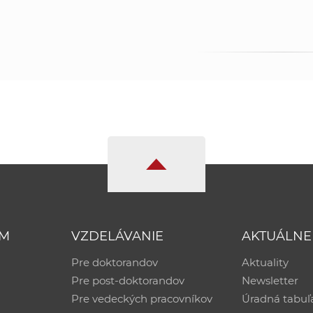
UM
VZDELÁVANIE
AKTUÁLNE
Pre doktorandov
Aktuality
Pre post-doktorandov
Newsletter
Pre vedeckých pracovníkov
Úradná tabuľ