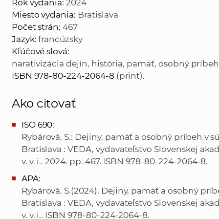
Rok vydania:
2024
Miesto vydania:
Bratislava
Počet strán:
467
Jazyk:
francúzsky
Kľúčové slová:
narativizácia dejín, história, pamäť, osobný príbeh,
ISBN 978-80-224-2064-8
(print).
Ako citovať
ISO 690:
Rybárová, S.: Dejiny, pamäť a osobný príbeh v sú
Bratislava : VEDA, vydavateľstvo Slovenskej akad
v. v. i.. 2024. pp. 467. ISBN 978-80-224-2064-8.
APA:
Rybárová, S.(2024). Dejiny, pamäť a osobný príb
Bratislava : VEDA, vydavateľstvo Slovenskej akad
v. v. i.. ISBN 978-80-224-2064-8.