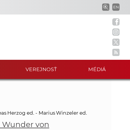
V
EN
V
y
h
y
ľ
a
h
d
á
ľ
v
a
M
VEREJNOSŤ
MÉDIÁ
a
n
i
d
e
v
á
p
r
v
as Herzog ed. - Marius Winzeler ed.
a
s Wunder von
c
a