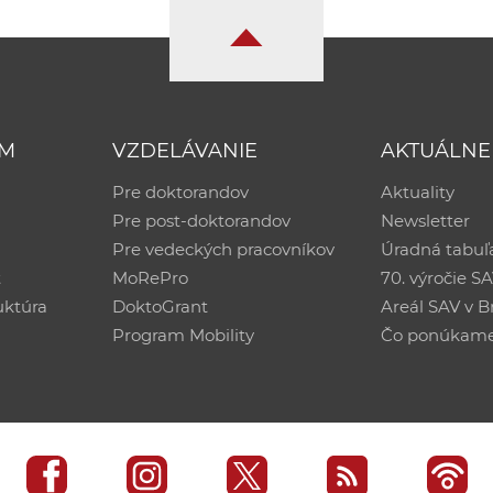
UM
VZDELÁVANIE
AKTUÁLNE
Pre doktorandov
Aktuality
Pre post-doktorandov
Newsletter
Pre vedeckých pracovníkov
Úradná tabuľ
ť
MoRePro
70. výročie S
uktúra
DoktoGrant
Areál SAV v Br
Program Mobility
Čo ponúkam