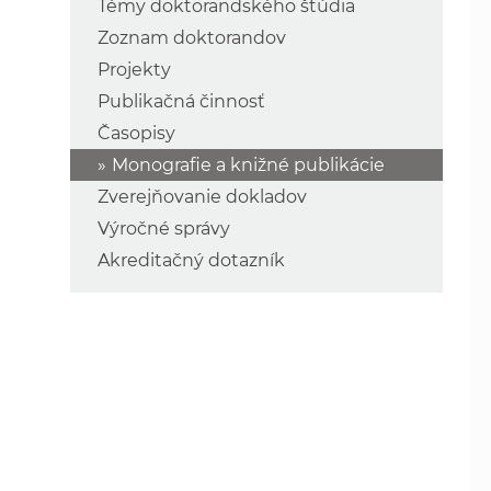
Témy doktorandského štúdia
Zoznam doktorandov
Projekty
Publikačná činnosť
Časopisy
Monografie a knižné publikácie
Zverejňovanie dokladov
Výročné správy
Akreditačný dotazník