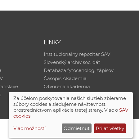
LINKY
Inštitucionálny repozitár SAV
Slovenský archív soc. dát
a
Databáza fytocenolog. zápisov
AV
Časopis Akadémia
atislave
Otvorená akadémia
e
Za účelom poskytovania našich služieb zbierame
súbory cookies a sledujeme návštevnosť
prostredníctvom aplikácie tretej strany. Viac o
SAV
cookies
.
Viac možností
Odmietnuť
Prijať všetky