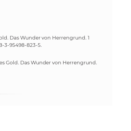
k
o
n
c
h
k
S
A
s Gold. Das Wunder von Herrengrund. 1
a
V
78-3-95498-823-5.
c
Rotes Gold. Das Wunder von Herrengrund.
h
S
A
V