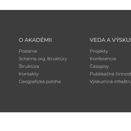
O AKADÉMII
VEDA A VÝSK
Poslanie
Projekty
Schéma org. štruktúry
Konferencie
Štruktúra
Časopisy
Kontakty
Publikačná činnos
Geografická poloha
Výskumná infraštr