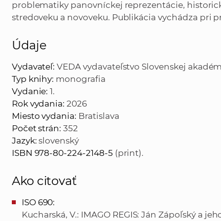
problematiky panovníckej reprezentácie, histori
stredoveku a novoveku. Publikácia vychádza pri prí
Údaje
Vydavateľ:
VEDA vydavateľstvo Slovenskej akadém
Typ knihy:
monografia
Vydanie:
1.
Rok vydania:
2026
Miesto vydania:
Bratislava
Počet strán:
352
Jazyk:
slovenský
ISBN 978-80-224-2148-5
(print).
Ako citovať
ISO 690:
Kucharská, V.: IMAGO REGIS: Ján Zápoľský a jeho 