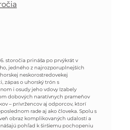
o
ročia
v
n
n
í
i
č
k
e
a
c
n
h
. storočia prináša po prvýkrát v
a
o, jedného z najrozporuplnejších
a
p
 uhorskej neskorostredovekej
r
i, zápas o uhorský trón s
s
a
om i osudy jeho vdovy Izabely
c
tvom dobových naratívnych prameňov
t
o
ov – prívržencov aj odporcov, ktorí
v
 neposlednom rade aj ako človeka. Spolu s
r
n
eň obraz komplikovaných udalostí a
í
nášajú pohľad k širšiemu pochopeniu
á