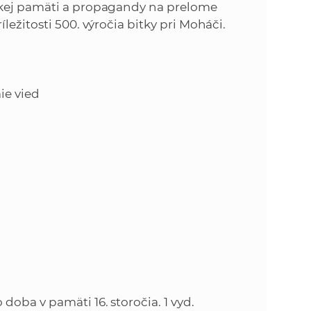
k
ckej pamäti a propagandy na prelome
o
ležitosti 500. výročia bitky pri Moháči.
n
c
h
k
S
A
ie vied
a
V
c
h
S
A
V
doba v pamäti 16. storočia. 1 vyd.