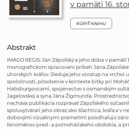
v pamäti 16. sto
KÚPIŤ KNIHU
Abstrakt
IMAGO REGIS: Ján Zápoľský a jeho doba v pamäti 16
monografickom spracovaní príbeh Jána Zápoľskéh
uhorských kráľov. Sleduje jeho vzostup na vrchol
spoločnosti, pôsobenie v kontexte bitky pri Moháč
Habsburgovcami, spojenectvo s osmanským sultán
Jagelovskej a syna Jána Žigmunda. Prostredníc
necháva publikácia rozprávať Zápoľského súčasník
spoluvytvárali jeho obraz ako šľachtica, kráľa a v
dobovými vizuálnymi prameňmi poodhaľujú zárov
fenoménov pred- a pomoháčskeho obdobia, a pri