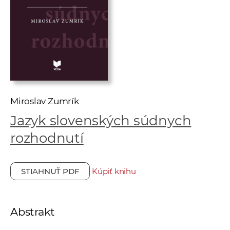
e
v
p
r
a
c
o
v
Miroslav Zumrík
n
Jazyk slovenských súdnych
í
rozhodnutí
č
k
a
STIAHNUŤ PDF
Kúpiť knihu
c
h
a
Abstrakt
p
r