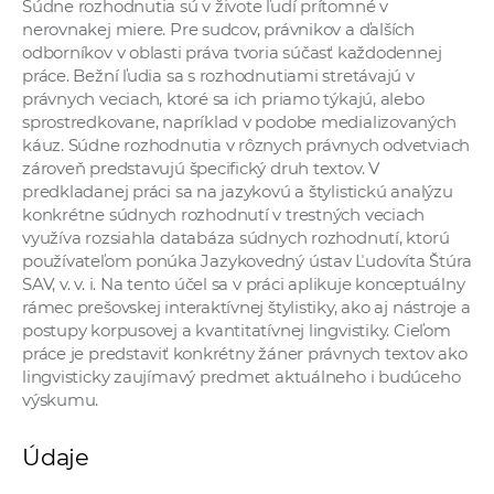
Súdne rozhodnutia sú v živote ľudí prítomné v
a
nerovnakej miere. Pre sudcov, právnikov a ďalších
c
odborníkov v oblasti práva tvoria súčasť každodennej
o
práce. Bežní ľudia sa s rozhodnutiami stretávajú v
právnych veciach, ktoré sa ich priamo týkajú, alebo
v
sprostredkovane, napríklad v podobe medializovaných
n
káuz. Súdne rozhodnutia v rôznych právnych odvetviach
í
zároveň predstavujú špecifický druh textov. V
k
predkladanej práci sa na jazykovú a štylistickú analýzu
o
konkrétne súdnych rozhodnutí v trestných veciach
využíva rozsiahla databáza súdnych rozhodnutí, ktorú
c
používateľom ponúka Jazykovedný ústav Ľudovíta Štúra
h
SAV, v. v. i. Na tento účel sa v práci aplikuje konceptuálny
S
rámec prešovskej interaktívnej štylistiky, ako aj nástroje a
A
postupy korpusovej a kvantitatívnej lingvistiky. Cieľom
V
práce je predstaviť konkrétny žáner právnych textov ako
lingvisticky zaujímavý predmet aktuálneho i budúceho
výskumu.
Údaje