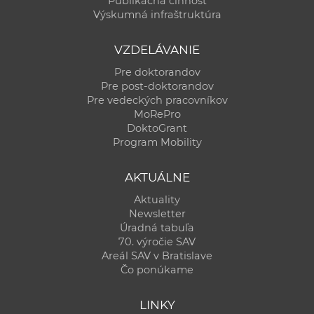
Publikačná činnosť
Výskumná infraštruktúra
VZDELÁVANIE
Pre doktorandov
Pre post-doktorandov
Pre vedeckých pracovníkov
MoRePro
DoktoGrant
Program Mobility
AKTUÁLNE
Aktuality
Newsletter
Úradná tabuľa
70. výročie SAV
Areál SAV v Bratislave
Čo ponúkame
LINKY