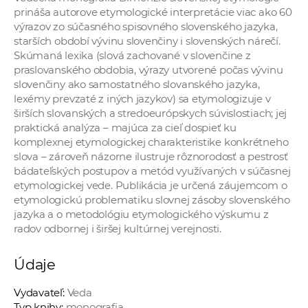
a
prináša autorove etymologické interpretácie viac ako 60
výrazov zo súčasného spisovného slovenského jazyka,
c
starších období vývinu slovenčiny i slovenských nárečí.
o
Skúmaná lexika (slová zachované v slovenčine z
v
praslovanského obdobia, výrazy utvorené počas vývinu
n
slovenčiny ako samostatného slovanského jazyka,
í
lexémy prevzaté z iných jazykov) sa etymologizuje v
širších slovanských a stredoeurópskych súvislostiach; jej
k
praktická analýza – majúca za cieľ dospieť ku
o
komplexnej etymologickej charakteristike konkrétneho
c
slova – zároveň názorne ilustruje rôznorodosť a pestrosť
h
bádateľských postupov a metód využívaných v súčasnej
S
etymologickej vede. Publikácia je určená záujemcom o
etymologickú problematiku slovnej zásoby slovenského
A
jazyka a o metodológiu etymologického výskumu z
V
radov odbornej i širšej kultúrnej verejnosti.
Údaje
Vydavateľ:
Veda
Typ knihy:
monografia