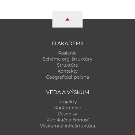
O AKADÉMII
Poslanie
Schéma org. štruktúry
Štruktúra
Kontakty
Geografická poloha
VEDA A VÝSKUM
Projekty
Konferencie
Časopisy
Publikačná činnosť
Výskumná infraštruktúra