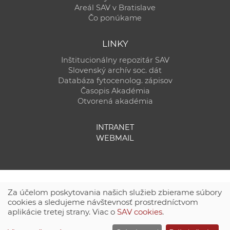
Areál SAV v Bratislave
Čo ponúkame
LINKY
Inštitucionálny repozitár SAV
Slovenský archív soc. dát
Databáza fytocenolog. zápisov
Časopis Akadémia
Otvorená akadémia
INTRANET
WEBMAIL
Za účelom poskytovania našich služieb zbierame súbory
cookies a sledujeme návštevnosť prostredníctvom
aplikácie tretej strany. Viac o
SAV cookies
.
Technická podpora:
CSČ SAV, v. v. i. - Výpočtové stredisko SAV