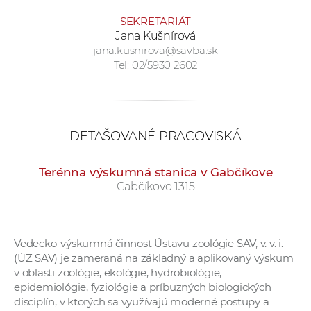
a
SEKRETARIÁT
c
Jana Kušnírová
o
jana.kusnirova@savba.sk
v
Tel: 02/5930 2602
n
í
k
o
DETAŠOVANÉ PRACOVISKÁ
c
h
Terénna výskumná stanica v Gabčíkove
S
Gabčíkovo 1315
A
V
Vedecko-výskumná činnosť Ústavu zoológie SAV, v. v. i.
(ÚZ SAV) je zameraná na základný a aplikovaný výskum
v oblasti zoológie, ekológie, hydrobiológie,
epidemiológie, fyziológie a príbuzných biologických
disciplín, v ktorých sa využívajú moderné postupy a