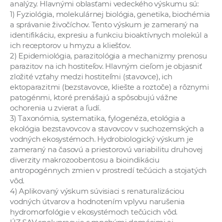
analýzy. Hlavnými oblasťami vedeckého výskumu sú:
1) Fyziológia, molekulárnej biológia, genetika, biochémia
a správanie živočíchov. Tento výskum je zameraný na
identifikáciu, expresiu a funkciu bioaktívnych molekúl a
ich receptorov u hmyzu a kliešťov.
2) Epidemiológia, parazitológia a mechanizmy prenosu
parazitov na ich hostiteľov. Hlavným cieľom je objasniť
zložité vzťahy medzi hostiteľmi (stavovce), ich
ektoparazitmi (bezstavovce, kliešte a roztoče) a rôznymi
patogénmi, ktoré prenášajú a spôsobujú vážne
ochorenia u zvierat a ľudí.
3) Taxonómia, systematika, fylogenéza, etológia a
ekológia bezstavovcov a stavovcov v suchozemských a
vodných ekosystémoch. Hydrobiologický výskum je
zameraný na časovú a priestorovú variabilitu druhovej
diverzity makrozoobentosu a bioindikáciu
antropogénnych zmien v prostredí tečúcich a stojatých
vôd.
4) Aplikovaný výskum súvisiaci s renaturalizáciou
vodných útvarov a hodnotením vplyvu narušenia
hydromorfológie v ekosystémoch tečúcich vôd.