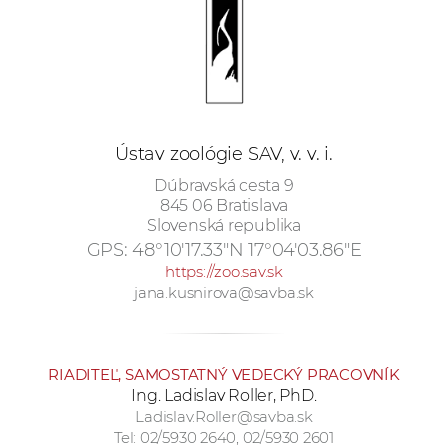
e
v
p
r
a
c
Ústav zoológie SAV, v. v. i.
o
Dúbravská cesta 9
v
845 06 Bratislava
n
Slovenská republika
í
GPS:
48°10'17.33"N 17°04'03.86"E
č
https://zoo.sav.sk
k
jana.kusnirova@savba.sk
a
c
h
RIADITEĽ, SAMOSTATNÝ VEDECKÝ PRACOVNÍK
a
Ing. Ladislav Roller, PhD.
p
Ladislav.Roller@savba.sk
Tel: 02/5930 2640, 02/5930 2601
r