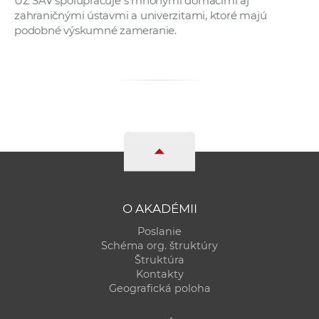
ÚZ SAV spolupracuje s mnohými domácimi aj
zahraničnými ústavmi a univerzitami, ktoré majú
podobné výskumné zameranie.
O AKADÉMII
Poslanie
Schéma org. štruktúry
Štruktúra
Kontakty
Geografická poloha