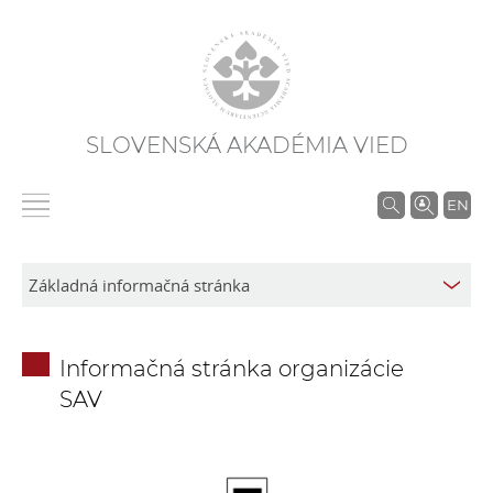
SLOVENSKÁ AKADÉMIA VIED
V
EN
y
h
ľ
a
d
Informačná stránka organizácie
á
SAV
v
a
n
i