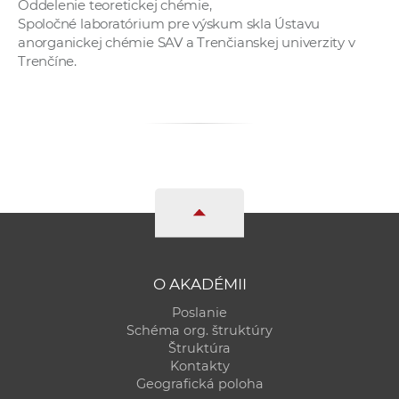
Oddelenie teoretickej chémie,
Spoločné laboratórium pre výskum skla Ústavu
anorganickej chémie SAV a Trenčianskej univerzity v
Trenčíne.
O AKADÉMII
Poslanie
Schéma org. štruktúry
Štruktúra
Kontakty
Geografická poloha