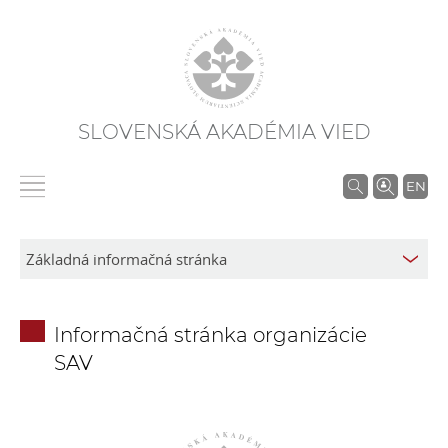
SLOVENSKÁ AKADÉMIA VIED
V
EN
y
h
ľ
a
d
Informačná stránka organizácie
á
SAV
v
a
n
i