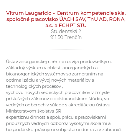
Vitrum Laugaricio - Centrum kompetencie skla,
spoločné pracovisko ÚACH SAV, TnU AD, RONA,
a.s. a FCHPT STU
Študentská 2
911 50 Trenčín
Ústav anorganickej chémie rozvíja predovšetkým:
základný výskum v oblasti anorganických a
bioanorganických systémov so zameraním na
optimalizáciu a vývoj nových materiálov a
technologických procesov ,
výchovu nových vedeckých pracovníkov v zmysle
príslušných zákonov o doktorandskom štúdiu, vo
vedných odboroch v súlade s akreditáciou ústavu
Ministerstvom školstva SR
expertíznu činnosť a spoluprácu s pracoviskami
príbuzných vedných odborov, vysokými školami a
hospodársko-právnymi subjektami doma a v zahraničí.