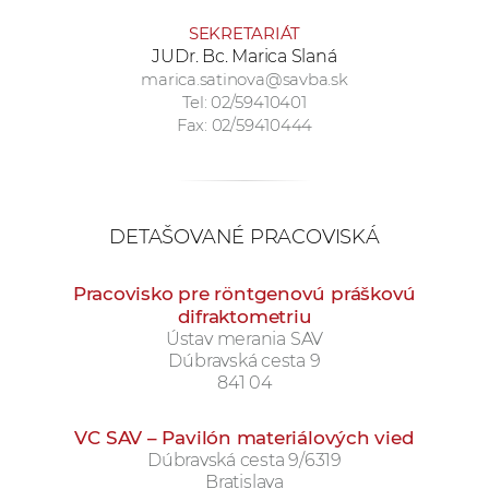
a
SEKRETARIÁT
c
JUDr. Bc. Marica Slaná
o
marica.satinova@savba.sk
v
Tel: 02/59410401
Fax: 02/59410444
n
í
k
o
c
DETAŠOVANÉ PRACOVISKÁ
h
S
Pracovisko pre röntgenovú práškovú
difraktometriu
A
Ústav merania SAV
V
Dúbravská cesta 9
841 04
VC SAV – Pavilón materiálových vied
Dúbravská cesta 9/6319
Bratislava