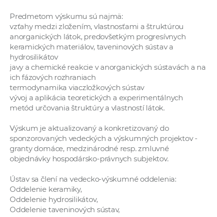
Predmetom výskumu sú najmä:
vzťahy medzi zložením, vlastnosťami a štruktúrou
anorganických látok, predovšetkým progresívnych
keramických materiálov, taveninových sústav a
hydrosilikátov
javy a chemické reakcie v anorganických sústavách a na
ich fázových rozhraniach
termodynamika viaczložkových sústav
vývoj a aplikácia teoretických a experimentálnych
metód určovania štruktúry a vlastností látok.
Výskum je aktualizovaný a konkretizovaný do
sponzorovaných vedeckých a výskumných projektov -
granty domáce, medzinárodné resp. zmluvné
objednávky hospodársko-právnych subjektov.
Ústav sa člení na vedecko-výskumné oddelenia:
Oddelenie keramiky,
Oddelenie hydrosilikátov,
Oddelenie taveninových sústav,