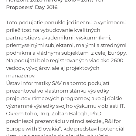
a
Proposers' Day 2016.
c
o
Toto podujatie ponúklo jedinečnú a výnimočnú
v
príležitosť na vybudovanie kvalitných
n
partnerstiev s akademikmi, výskumníkmi,
í
priemyselnými subjektami, malými a strednými
k
podnikmi a vládnymi subjektami z celej Európy.
o
Na podujatí bolo registrovaných viac ako 2600
c
vedcov, vývojárov, ale aj projektových
h
manažérov.
S
Ústav informatiky SAV na tomto podujatí
A
prezentoval vo vlastnom stánku výsledky
V
projektov rámcových programov, ako aj ďalšie
významné výsledky svojho výskumu v oblasti IT.
Okrem toho, Ing. Zoltán Balogh, PhD.
predniesol prezentáciu v rámci sekcie „R&I for
Europe with Slovakia“, kde predstavil potenciál