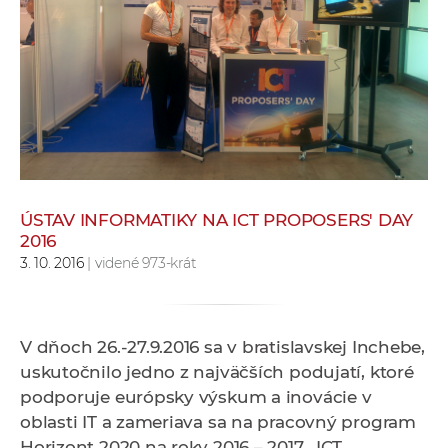
e
v
p
r
a
c
o
v
n
ÚSTAV INFORMATIKY NA ICT PROPOSERS' DAY
í
2016
č
3. 10. 2016
| videné 973-krát
k
a
c
V dňoch 26.-27.9.2016 sa v bratislavskej Inchebe,
h
uskutočnilo jedno z najväčších podujatí, ktoré
a
podporuje európsky výskum a inovácie v
p
oblasti IT a zameriava sa na pracovný program
r
Horizont 2020 na roky 2016 – 2017, ICT