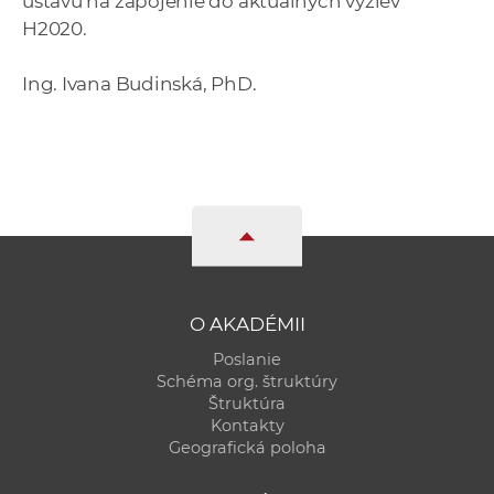
ústavu na zapojenie do aktuálnych výziev
H2020.
Ing. Ivana Budinská, PhD.
O AKADÉMII
Poslanie
Schéma org. štruktúry
Štruktúra
Kontakty
Geografická poloha