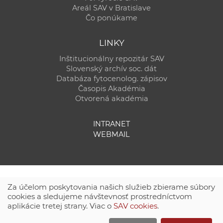
Areál SAV v Bratislave
Čo ponúkame
LINKY
Inštitucionálny repozitár SAV
Slovenský archív soc. dát
Databáza fytocenolog. zápisov
Časopis Akadémia
Otvorená akadémia
INTRANET
WEBMAIL
Za účelom poskytovania našich služieb zbierame súbory
cookies a sledujeme návštevnosť prostredníctvom
aplikácie tretej strany. Viac o
SAV cookies
.
Technická podpora:
CSČ SAV, v. v. i. - Výpočtové stredisko SAV