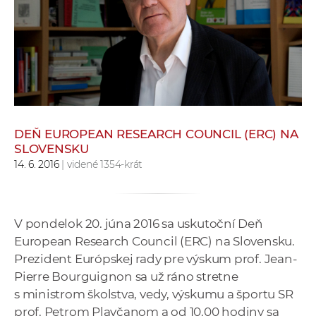
e
v
p
r
a
c
o
v
DEŇ EUROPEAN RESEARCH COUNCIL (ERC) NA
SLOVENSKU
n
14. 6. 2016
| videné 1354-krát
í
č
k
a
V pondelok 20. júna 2016 sa uskutoční Deň
c
European Research Council (ERC) na Slovensku.
h
Prezident Európskej rady pre výskum prof. Jean-
a
Pierre Bourguignon sa už ráno stretne
p
s ministrom školstva, vedy, výskumu a športu SR
r
prof. Petrom Plavčanom a od 10.00 hodiny sa