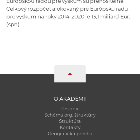
Európskou radou pre výskum sú prenositeľné.
Celkový rozpočet alokovaný pre Európsku radu
pre výskum na roky 2014-2020 je 13,1 miliárd Eur.
(spn)
O AKADÉMII
Poslanie
Schéma org. štruktúry
Štruktúra
Kontakty
Geografická poloha