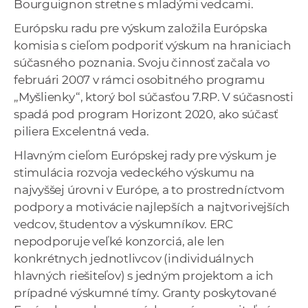
Bourguignon stretne s mladými vedcami.
Európsku radu pre výskum založila Európska
komisia s cieľom podporiť výskum na hraniciach
súčasného poznania. Svoju činnosť začala vo
februári 2007 v rámci osobitného programu
„Myšlienky“, ktorý bol súčasťou 7.RP. V súčasnosti
spadá pod program Horizont 2020, ako súčasť
piliera Excelentná veda.
Hlavným cieľom Európskej rady pre výskum je
stimulácia rozvoja vedeckého výskumu na
najvyššej úrovni v Európe, a to prostredníctvom
podpory a motivácie najlepších a najtvorivejších
vedcov, študentov a výskumníkov. ERC
nepodporuje veľké konzorciá, ale len
konkrétnych jednotlivcov (individuálnych
hlavných riešiteľov) s jedným projektom a ich
prípadné výskumné tímy. Granty poskytované