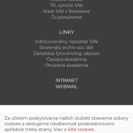
70. výročie SAV
Areál SAV v Bratislave
Čo ponúkame
LINKY
Inštitucionálny repozitár SAV
Slovenský archív soc. dát
Databáza fytocenolog. zápisov
Časopis Akadémia
Otvorená akadémia
INTRANET
WEBMAIL
Za účelom poskytovania našich služieb zbierame súbory
cookies a sledujeme návštevnosť prostredníctvom
aplikácie tretej strany. Viac o
SAV cookies
.