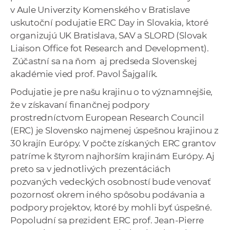
a
v Aule Univerzity Komenského v Bratislave
c
uskutoční podujatie ERC Day in Slovakia, ktoré
o
organizujú UK Bratislava, SAV a SLORD (Slovak
v
Liaison Office fot Research and Development).
n
Zúčastní sa na ňom aj predseda Slovenskej
í
akadémie vied prof. Pavol Šajgalík.
k
Podujatie je pre našu krajinu o to významnejšie,
o
že v získavaní finančnej podpory
c
prostredníctvom European Research Council
h
(ERC) je Slovensko najmenej úspešnou krajinou z
S
30 krajín Európy. V počte získaných ERC grantov
A
patríme k štyrom najhorším krajinám Európy. Aj
V
preto sa v jednotlivých prezentáciách
pozvaných vedeckých osobností bude venovať
pozornosť okrem iného spôsobu podávania a
podpory projektov, ktoré by mohli byť úspešné.
Popoludní sa prezident ERC
prof. Jean-Pierre