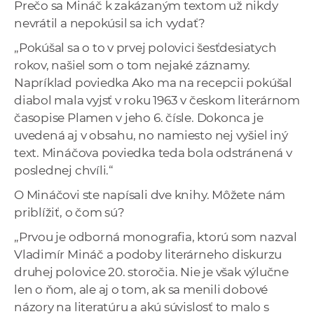
Prečo sa Mináč k zakázaným textom už nikdy
nevrátil a nepokúsil sa ich vydať?
„Pokúšal sa o to v prvej polovici šesťdesiatych
rokov, našiel som o tom nejaké záznamy.
Napríklad poviedka Ako ma na recepcii pokúšal
diabol mala vyjsť v roku 1963 v českom literárnom
časopise Plamen v jeho 6. čísle. Dokonca je
uvedená aj v obsahu, no namiesto nej vyšiel iný
text. Mináčova poviedka teda bola odstránená v
poslednej chvíli.“
O Mináčovi ste napísali dve knihy. Môžete nám
priblížiť, o čom sú?
„Prvou je odborná monografia, ktorú som nazval
Vladimír Mináč a podoby literárneho diskurzu
druhej polovice 20. storočia. Nie je však výlučne
len o ňom, ale aj o tom, ak sa menili dobové
názory na literatúru a akú súvislosť to malo s