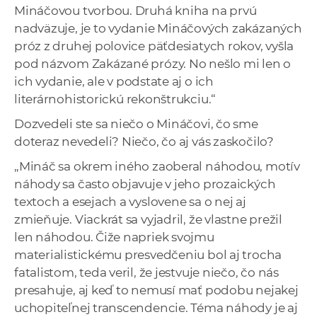
Mináčovou tvorbou. Druhá kniha na prvú
nadväzuje, je to vydanie Mináčových zakázaných
próz z druhej polovice päťdesiatych rokov, vyšla
pod názvom Zakázané prózy. No nešlo mi len o
ich vydanie, ale v podstate aj o ich
literárnohistorickú rekonštrukciu.“
Dozvedeli ste sa niečo o Mináčovi, čo sme
doteraz nevedeli? Niečo, čo aj vás zaskočilo?
„Mináč sa okrem iného zaoberal náhodou, motív
náhody sa často objavuje v jeho prozaických
textoch a esejach a vyslovene sa o nej aj
zmieňuje. Viackrát sa vyjadril, že vlastne prežil
len náhodou. Čiže napriek svojmu
materialistickému presvedčeniu bol aj trocha
fatalistom, teda veril, že jestvuje niečo, čo nás
presahuje, aj keď to nemusí mať podobu nejakej
uchopiteľnej transcendencie. Téma náhody je aj