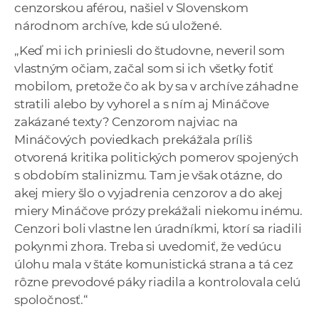
cenzorskou aférou, našiel v Slovenskom
národnom archíve, kde sú uložené.
„Keď mi ich priniesli do študovne, neveril som
vlastným očiam, začal som si ich všetky fotiť
mobilom, pretože čo ak by sa v archíve záhadne
stratili alebo by vyhorel a s ním aj Mináčove
zakázané texty? Cenzorom najviac na
Mináčových poviedkach prekážala príliš
otvorená kritika politických pomerov spojených
s obdobím stalinizmu. Tam je však otázne, do
akej miery šlo o vyjadrenia cenzorov a do akej
miery Mináčove prózy prekážali niekomu inému.
Cenzori boli vlastne len úradníkmi, ktorí sa riadili
pokynmi zhora. Treba si uvedomiť, že vedúcu
úlohu mala v štáte komunistická strana a tá cez
rôzne prevodové páky riadila a kontrolovala celú
spoločnosť.“