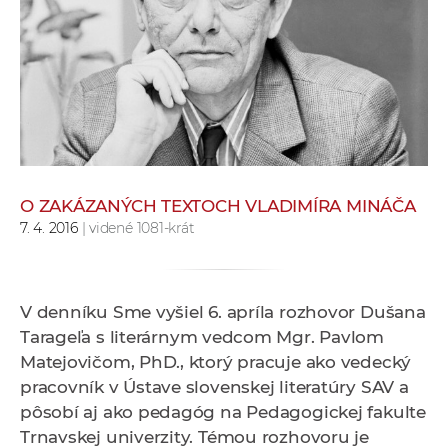
e
v
p
r
a
c
o
v
O ZAKÁZANÝCH TEXTOCH VLADIMÍRA MINÁČA
n
7. 4. 2016
| videné 1081-krát
í
č
k
V denníku Sme vyšiel 6. apríla rozhovor Dušana
a
Tarageľa s literárnym vedcom Mgr. Pavlom
c
Matejovičom, PhD., ktorý p
racuje ako vedecký
h
pracovník v Ústave slovenskej literatúry SAV a
a
pôsobí aj ako pedagóg na Pedagogickej fakulte
p
Trnavskej univerzity. Témou rozhovoru je
r