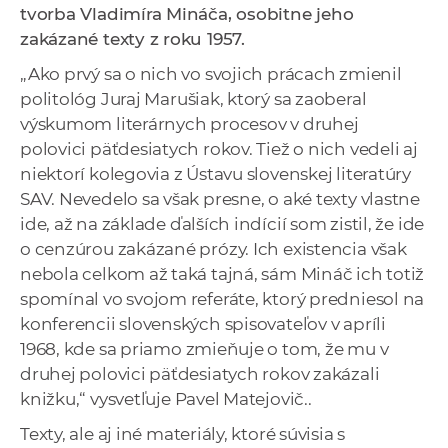
tvorba Vladimíra Mináča, osobitne jeho
a
zakázané texty z roku 1957.
c
o
„Ako prvý sa o nich vo svojich prácach zmienil
v
politológ Juraj Marušiak, ktorý sa zaoberal
n
výskumom literárnych procesov v druhej
í
polovici päťdesiatych rokov. Tiež o nich vedeli aj
k
niektorí kolegovia z Ústavu slovenskej literatúry
o
SAV. Nevedelo sa však presne, o aké texty vlastne
c
ide, až na základe ďalších indícií som zistil, že ide
h
o cenzúrou zakázané prózy. Ich existencia však
S
nebola celkom až taká tajná, sám Mináč ich totiž
A
spomínal vo svojom referáte, ktorý predniesol na
V
konferencii slovenských spisovateľov v apríli
1968, kde sa priamo zmieňuje o tom, že mu v
druhej polovici päťdesiatych rokov zakázali
knižku,“ vysvetľuje Pavel Matejovič..
Texty, ale aj iné materiály, ktoré súvisia s