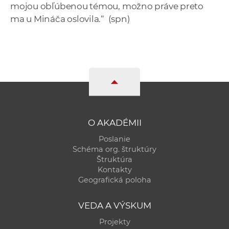
mojou obľúbenou témou, možno práve preto
ma u Mináča oslovila.“ (spn)
O AKADÉMII
Poslanie
Schéma org. štruktúry
Štruktúra
Kontakty
Geografická poloha
VEDA A VÝSKUM
Projekty