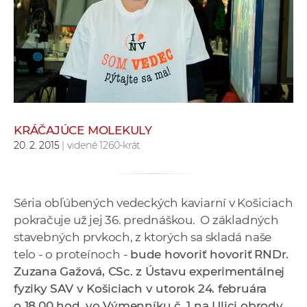
e
v
p
r
a
c
o
v
KRÁČAJÚCE MOLEKULY
20. 2. 2015
| videné 1260-krát
n
í
č
k
Séria obľúbených vedeckých kaviarní v Košiciach
a
pokračuje už jej 36. prednáškou. O základných
c
stavebných prvkoch, z ktorých sa skladá naše
h
telo - o proteínoch -
bude hovoriť hovoriť
RNDr.
a
Zuzana Gažová, CSc. z Ústavu experimentálnej
p
fyziky SAV v Košiciach v utorok 24. februára
r
o 18.00 hod. vo Výmenníku č. 1 na Ulici obrody.