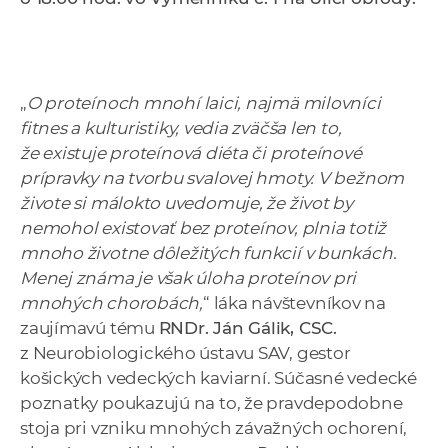
a
c
o
v
„
O proteínoch mnohí laici, najmä milovníci
n
fitnes a kulturistiky, vedia zväčša len to,
í
že existuje proteínová diéta či proteínové
k
prípravky na tvorbu svalovej hmoty. V bežnom
o
živote si málokto uvedomuje, že život by
c
nemohol existovať bez proteínov, plnia totiž
h
mnoho životne dôležitých funkcií v bunkách.
S
Menej známa je však úloha proteínov pri
A
mnohých chorobách,
“ láka návštevníkov na
V
zaujímavú tému
RNDr. Ján Gálik, CSC.
z Neurobiologického ústavu SAV, gestor
košických vedeckých kaviarní. Súčasné vedecké
poznatky poukazujú na to, že pravdepodobne
stoja pri vzniku mnohých závažných ochorení,