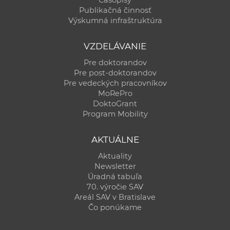
Časopisy
Publikačná činnosť
Výskumná infraštruktúra
VZDELÁVANIE
Pre doktorandov
Pre post-doktorandov
Pre vedeckých pracovníkov
MoRePro
DoktoGrant
Program Mobility
AKTUÁLNE
Aktuality
Newsletter
Úradná tabuľa
70. výročie SAV
Areál SAV v Bratislave
Čo ponúkame