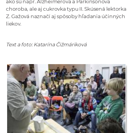
ako sú napr. Alzheimerova a Parkinsonova
choroba, ale aj cukrovka typu II. Skúsená lektorka
Z. Gažová naznačí aj spôsoby hľadania účinných
liekov.
Text a foto: Katarína Čižmáriková