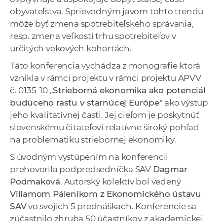
obyvateľstva. Sprievodným javom tohto trendu
môže byť zmena spotrebiteľského správania,
resp. zmena veľkosti trhu spotrebiteľov v
určitých vekových kohortách.
Táto konferencia vychádza z monografie ktorá
vznikla v rámci projektu v rámci projektu APVV
č. 0135-10 „
Strieborná ekonomika ako potenciál
budúceho rastu v starnúcej Európe“
ako výstup
jeho kvalitatívnej časti. Jej cieľom je poskytnúť
slovenskému čitateľovi relatívne široký pohľad
na problematiku striebornej ekonomiky.
S úvodným vystúpením na konferencii
prehovorila podpredsedníčka SAV
Dagmar
Podmaková
. Autorský kolektív bol vedený
Viliamom Páleníkom z Ekonomického ústavu
SAV
vo svojich 5 prednáškach. Konferencie sa
zúčastnilo zhruba 50 účastníkov z akademickej