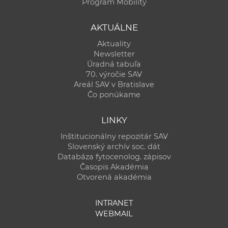
Program Mobility
AKTUÁLNE
Aktuality
Newsletter
Úradná tabuľa
70. výročie SAV
Areál SAV v Bratislave
Čo ponúkame
LINKY
Inštitucionálny repozitár SAV
Slovenský archív soc. dát
Databáza fytocenolog. zápisov
Časopis Akadémia
Otvorená akadémia
INTRANET
WEBMAIL