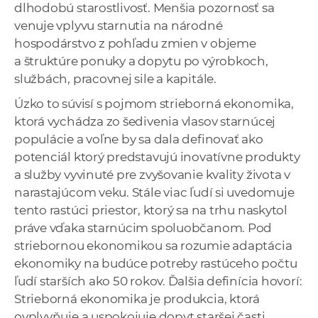
dlhodobú starostlivosť. Menšia pozornosť sa
venuje vplyvu starnutia na národné
hospodárstvo z pohľadu zmien v objeme
a štruktúre ponuky a dopytu po výrobkoch,
službách, pracovnej sile a kapitále.
Úzko to súvisí s pojmom strieborná ekonomika,
ktorá vychádza zo šedivenia vlasov starnúcej
populácie a voľne by sa dala definovať ako
potenciál ktorý predstavujú inovatívne produkty
a služby vyvinuté pre zvyšovanie kvality života v
narastajúcom veku. Stále viac ľudí si uvedomuje
tento rastúci priestor, ktorý sa na trhu naskytol
práve vďaka starnúcim spoluobčanom. Pod
striebornou ekonomikou sa rozumie adaptácia
ekonomiky na budúce potreby rastúceho počtu
ľudí starších ako 50 rokov. Ďalšia definícia hovorí:
Strieborná ekonomika je produkcia, ktorá
ovplyvňuje a uspokojuje dopyt staršej časti