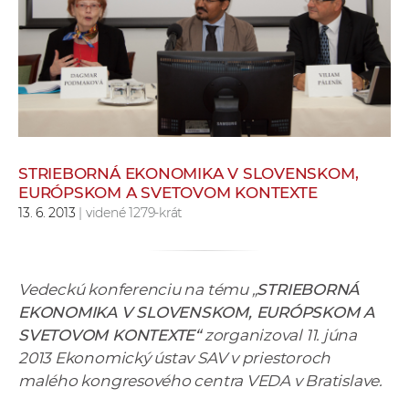
e
v
p
r
a
c
o
v
STRIEBORNÁ EKONOMIKA V SLOVENSKOM,
EURÓPSKOM A SVETOVOM KONTEXTE
n
13. 6. 2013
| videné 1279-krát
í
č
k
a
Vedeckú konferenciu na tému „
STRIEBORNÁ
c
EKONOMIKA V SLOVENSKOM, EURÓPSKOM A
h
SVETOVOM KONTEXTE“
zorganizoval 11. júna
a
2013 Ekonomický ústav SAV v priestoroch
p
malého kongresového centra VEDA v Bratislave.
r