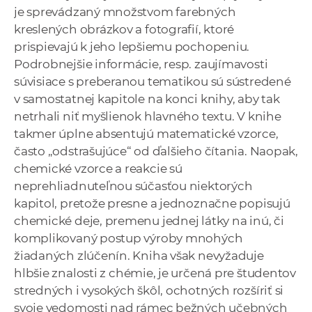
je sprevádzaný množstvom farebných
kreslených obrázkov a fotografií, ktoré
prispievajú k jeho lepšiemu pochopeniu.
Podrobnejšie informácie, resp. zaujímavosti
súvisiace s preberanou tematikou sú sústredené
v samostatnej kapitole na konci knihy, aby tak
netrhali niť myšlienok hlavného textu. V knihe
takmer úplne absentujú matematické vzorce,
často „odstrašujúce“ od ďalšieho čítania. Naopak,
chemické vzorce a reakcie sú
neprehliadnuteľnou súčasťou niektorých
kapitol, pretože presne a jednoznačne popisujú
chemické deje, premenu jednej látky na inú, či
komplikovaný postup výroby mnohých
žiadaných zlúčenín. Kniha však nevyžaduje
hlbšie znalosti z chémie, je určená pre študentov
stredných i vysokých škôl, ochotných rozšíriť si
svoje vedomosti nad rámec bežných učebných