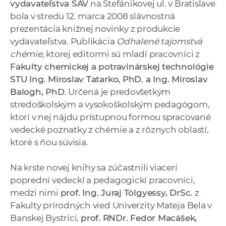
vydavateľstva SAV
na Štefánikovej ul. v Bratislave
a
bola v stredu 12. marca 2008 slávnostná
c
prezentácia knižnej novinky z produkcie
o
vydavateľstva. Publikácia
Odhalené tajomstvá
v
chémie
, ktorej editormi sú mladí pracovníci z
n
Fakulty chemickej a potravinárskej technológie
í
STU Ing. Miroslav Tatarko, PhD. a Ing. Miroslav
k
Balogh, PhD
. Určená je predovšetkým
o
stredoškolským a vysokoškolským pedagógom,
c
ktorí v nej nájdu prístupnou formou spracované
h
vedecké poznatky z chémie a z rôznych oblastí,
S
ktoré s ňou súvisia.
A
V
Na krste novej knihy sa zúčastnili viacerí
poprední vedeckí a pedagogickí pracovníci,
medzi nimi
prof. Ing. Juraj Tölgyessy, DrSc.
z
Fakulty prírodných vied Univerzity Mateja Bela v
Banskej Bystrici,
prof. RNDr. Fedor Macášek,