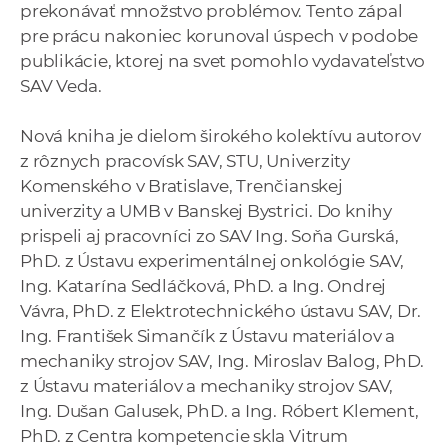
prekonávať množstvo problémov. Tento zápal
pre prácu nakoniec korunoval úspech v podobe
publikácie, ktorej na svet pomohlo vydavateľstvo
SAV Veda.
Nová kniha je dielom širokého kolektívu autorov
z rôznych pracovísk SAV, STU, Univerzity
Komenského v Bratislave, Trenčianskej
univerzity a UMB v Banskej Bystrici. Do knihy
prispeli aj pracovníci zo SAV Ing. Soňa Gurská,
PhD. z Ústavu experimentálnej onkológie SAV,
Ing. Katarína Sedláčková, PhD. a Ing. Ondrej
Vávra, PhD. z Elektrotechnického ústavu SAV, Dr.
Ing. František Simančík z Ústavu materiálov a
mechaniky strojov SAV, Ing. Miroslav Balog, PhD.
z Ústavu materiálov a mechaniky strojov SAV,
Ing. Dušan Galusek, PhD. a Ing. Róbert Klement,
PhD. z Centra kompetencie skla Vitrum