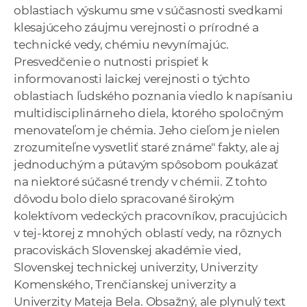
oblastiach výskumu sme v súčasnosti svedkami
klesajúceho záujmu verejnosti o prírodné a
technické vedy, chémiu nevynímajúc.
Presvedčenie o nutnosti prispieť k
informovanosti laickej verejnosti o týchto
oblastiach ľudského poznania viedlo k napísaniu
multidisciplinárneho diela, ktorého spoločným
menovateľom je chémia. Jeho cieľom je nielen
zrozumiteľne vysvetliť staré známe" fakty, ale aj
jednoduchým a pútavým spôsobom poukázať
na niektoré súčasné trendy v chémii. Z tohto
dôvodu bolo dielo spracované širokým
kolektívom vedeckých pracovníkov, pracujúcich
v tej-ktorej z mnohých oblastí vedy, na rôznych
pracoviskách Slovenskej akadémie vied,
Slovenskej technickej univerzity, Univerzity
Komenského, Trenčianskej univerzity a
Univerzity Mateja Bela. Obsažný, ale plynulý text