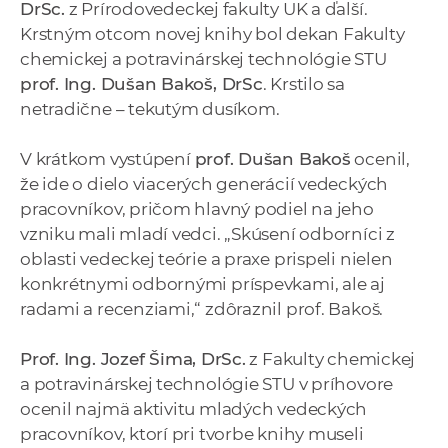
DrSc.
z Prírodovedeckej fakulty UK a ďalší.
Krstným otcom novej knihy bol dekan Fakulty
chemickej a potravinárskej technológie STU
prof. Ing. Dušan Bakoš, DrSc
. Krstilo sa
netradične – tekutým dusíkom.
V krátkom vystúpení
prof. Dušan Bakoš
ocenil,
že ide o dielo viacerých generácií vedeckých
pracovníkov, pričom hlavný podiel na jeho
vzniku mali mladí vedci. „Skúsení odborníci z
oblasti vedeckej teórie a praxe prispeli nielen
konkrétnymi odbornými príspevkami, ale aj
radami a recenziami,“ zdôraznil prof. Bakoš.
Prof. Ing. Jozef Šima, DrSc.
z Fakulty chemickej
a potravinárskej technológie STU v príhovore
ocenil najmä aktivitu mladých vedeckých
pracovníkov, ktorí pri tvorbe knihy museli