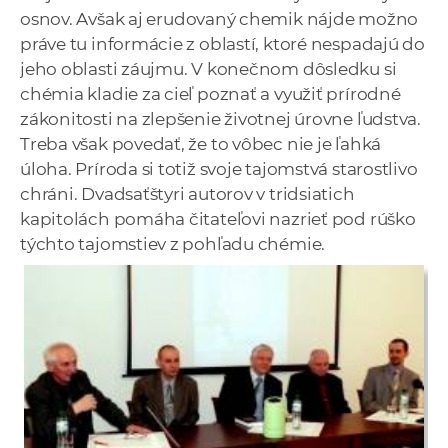
osnov. Avšak aj erudovaný chemik nájde možno
práve tu informácie z oblastí, ktoré nespadajú do
jeho oblasti záujmu. V konečnom dôsledku si
chémia kladie za cieľ poznať a využiť prírodné
zákonitosti na zlepšenie životnej úrovne ľudstva.
Treba však povedať, že to vôbec nie je ľahká
úloha. Príroda si totiž svoje tajomstvá starostlivo
chráni. Dvadsaťštyri autorov v tridsiatich
kapitolách pomáha čitateľovi nazrieť pod rúško
týchto tajomstiev z pohľadu chémie.