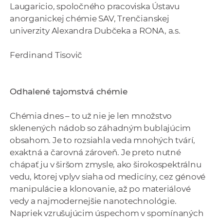
Laugaricio, spoločného pracoviska Ústavu
anorganickej chémie SAV, Trenčianskej
univerzity Alexandra Dubčeka a RONA, a.s.
Ferdinand Tisovič
Odhalené tajomstvá chémie
Chémia dnes – to už nie je len množstvo
sklenených nádob so záhadným bublajúcim
obsahom. Je to rozsiahla veda mnohých tvárí,
exaktná a čarovná zároveň. Je preto nutné
chápať ju v širšom zmysle, ako širokospektrálnu
vedu, ktorej vplyv siaha od medicíny, cez génové
manipulácie a klonovanie, až po materiálové
vedy a najmodernejšie nanotechnológie.
Napriek vzrušujúcim úspechom v spomínaných