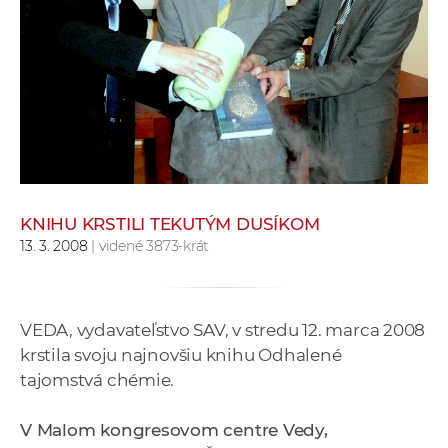
e
v
p
r
a
c
o
v
n
KNIHU KRSTILI TEKUTÝM DUSÍKOM
í
13. 3. 2008
| videné 3873-krát
č
k
a
VEDA, vydavateľstvo SAV, v stredu 12. marca 2008
c
krstila svoju najnovšiu knihu Odhalené
h
tajomstvá chémie.
a
p
V Malom kongresovom centre Vedy,
r