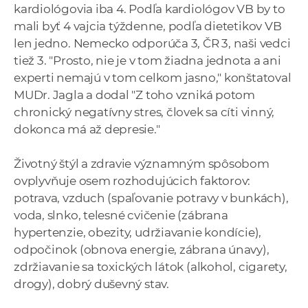
kardiológovia iba 4. Podľa kardiológov VB by to
mali byť 4 vajcia týždenne, podľa dietetikov VB
len jedno. Nemecko odporúča 3, ČR 3, naši vedci
tiež 3. "Prosto, nie je v tom žiadna jednota a ani
experti nemajú v tom celkom jasno," konštatoval
MUDr. Jagla a dodal "Z toho vzniká potom
chronický negatívny stres, človek sa cíti vinný,
dokonca má až depresie."
Životný štýl a zdravie významným spôsobom
ovplyvňuje osem rozhodujúcich faktorov:
potrava, vzduch (spaľovanie potravy v bunkách),
voda, slnko, telesné cvičenie (zábrana
hypertenzie, obezity, udržiavanie kondície),
odpočinok (obnova energie, zábrana únavy),
zdržiavanie sa toxických látok (alkohol, cigarety,
drogy), dobrý duševný stav.