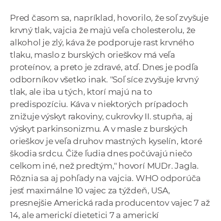
Pred časom sa, napríklad, hovorilo, že soľ zvyšuje
krvný tlak, vajcia že majú veľa cholesterolu, že
alkohol je zlý, káva že podporuje rast krvného
tlaku, maslo z burských orieškov má veľa
proteínov, a preto je zdravé, atď. Dnes je podľa
odborníkov všetko inak. "Soľ síce zvyšuje krvný
tlak, ale iba u tých, ktorí majú na to
predispozíciu. Káva v niektorých prípadoch
znižuje výskyt rakoviny, cukrovky II. stupňa, aj
výskyt parkinsonizmu. A v masle z burských
orieškov je veľa druhov mastných kyselín, ktoré
škodia srdcu. Čiže ľudia dnes počúvajú niečo
celkom iné, než predtým," hovorí MUDr. Jagla.
Rôznia sa aj pohľady na vajcia. WHO odporúča
jesť maximálne 10 vajec za týždeň, USA,
presnejšie Americká rada producentov vajec 7 až
14, ale americkí dietetici 7 a americkí