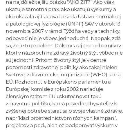
na najdôležitejšiu otázku "AKO ŽIŤ?" Ako však
a
ukazuje samotná prax, ako ukazujú výskumy a
c
ako ukázala aj tlačová beseda Ústavu normálnej
o
a patologickej fyziológie (ÚNPF) SAV v utorok 13.
v
novembra 2007 v rámci Týždňa vedy a techniky,
n
odpoveď nie je vôbec jednoduchá. Naopak, zdá
í
sa, že je to problém. Dokonca aj pre odborníkov,
k
ktorí v názoroch na zdravý životný štýl, vôbec nie
o
sú jednotní. Pritom životný štýl je v centre
c
pozornosti zdravotnej politiky ako takej nielen
h
Svetovej zdravotníckej organizácie (WHO), ale aj
S
EÚ. Rozhodnutie Európskeho parlamentu a
A
Európskej komisie z roku 2002 nariaďuje
V
členským štátom EÚ uskutočňovať takú
zdravotnú politiku, ktorá povedie obyvateľov k
zvýšenej potrebe starať sa o svoje vlastné zdravie,
napríklad prostredníctvom rôznych kampaní,
projektov a pod., ale tiež podporovať výskum v