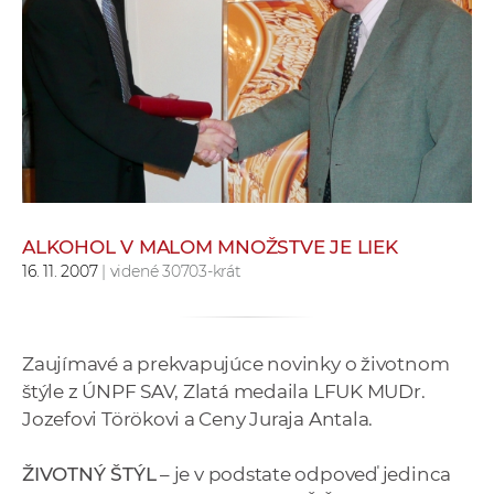
e
v
p
r
a
c
o
v
n
ALKOHOL V MALOM MNOŽSTVE JE LIEK
í
16. 11. 2007
| videné 30703-krát
č
k
a
Zaujímavé a prekvapujúce novinky o životnom
c
štýle z ÚNPF SAV, Zlatá medaila LFUK MUDr.
h
Jozefovi Törökovi a Ceny Juraja Antala.
a
p
ŽIVOTNÝ ŠTÝL
– je v podstate odpoveď jedinca
r