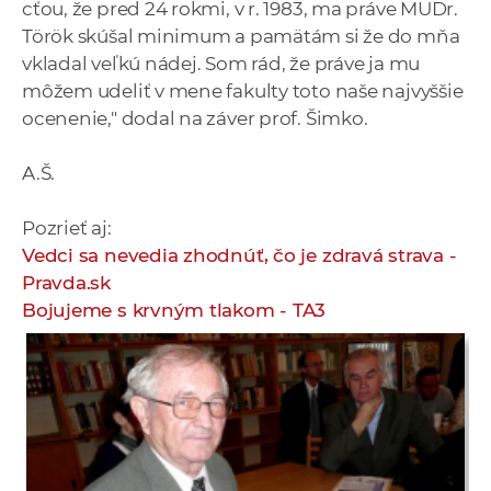
cťou, že pred 24 rokmi, v r. 1983, ma práve MUDr.
Török skúšal minimum a pamätám si že do mňa
vkladal veľkú nádej. Som rád, že práve ja mu
môžem udeliť v mene fakulty toto naše najvyššie
ocenenie," dodal na záver prof. Šimko.
A.Š.
Pozrieť aj:
Vedci sa nevedia zhodnúť, čo je zdravá strava -
Pravda.sk
Bojujeme s krvným tlakom - TA3