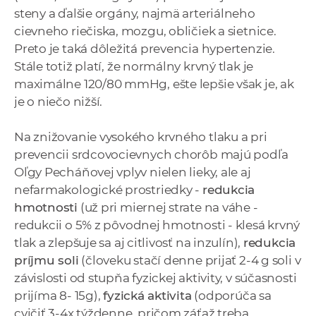
steny a ďalšie orgány, najmä arteriálneho
cievneho riečiska, mozgu, obličiek a sietnice.
Preto je taká dôležitá prevencia hypertenzie.
Stále totiž platí, že normálny krvný tlak je
maximálne 120/80 mmHg, ešte lepšie však je, ak
je o niečo nižší.
Na znižovanie vysokého krvného tlaku a pri
prevencii srdcovocievnych chorôb majú podľa
Oľgy Pecháňovej vplyv nielen lieky, ale aj
nefarmakologické prostriedky -
redukcia
hmotnosti
(už pri miernej strate na váhe -
redukcii o 5% z pôvodnej hmotnosti - klesá krvný
tlak a zlepšuje sa aj citlivosť na inzulín),
redukcia
príjmu soli
(človeku stačí denne prijať 2-4 g soli v
závislosti od stupňa fyzickej aktivity, v súčasnosti
prijíma 8- 15g),
fyzická aktivita
(odporúča sa
cvičiť 3-4x týždenne, pričom záťaž treba