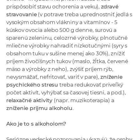
prispôsobiť stavu ochorenia a veku),
zdravé
stravovanie
(v potrave treba uprednostniť jedlá s
vysokým obsahom vlákniny a vitamínov - 5
kúskov ovocia alebo 500 g denne, surovú a
sparenú zeleninu, celozrné výrobky, plnotučné
mliečne výrobky nahradiť nízkotučnými (syry s
obsahom tuku v sušine menej ako 30%), znížiť
príjem živočíšnych tukov (maslo, žĺtka, červené
mäso a výrobky z neho), zvýšiť príjem rýb,
nevysmážať, nefritovať, variť v pare),
zníženie
psychického stresu
treba redukovať priveľký
počet aktivít, vyhýbať sa časovej tiesni, a pod.),
relaxačné aktivity
(napr. muzikoterapia) a
zníženie príjmu alkoholu
.
Ako je to s alkoholom?
Seriózne vedecké pozorovania ukazujú, že osoby