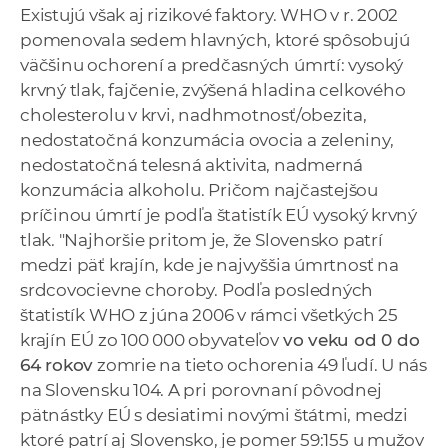
Existujú však aj rizikové faktory. WHO v r. 2002
pomenovala sedem hlavných, ktoré spôsobujú
väčšinu ochorení a predčasných úmrtí: vysoký
krvný tlak, fajčenie, zvýšená hladina celkového
cholesterolu v krvi, nadhmotnosť/obezita,
nedostatočná konzumácia ovocia a zeleniny,
nedostatočná telesná aktivita, nadmerná
konzumácia alkoholu. Pričom najčastejšou
príčinou úmrtí je podľa štatistík EÚ vysoký krvný
tlak. "Najhoršie pritom je, že Slovensko patrí
medzi päť krajín, kde je najvyššia úmrtnosť na
srdcovocievne choroby. Podľa posledných
štatistík WHO z júna 2006 v rámci všetkých 25
krajín EÚ zo 100 000 obyvateľov
vo veku od 0 do
64 rokov
zomrie na tieto ochorenia 49 ľudí. U nás
na Slovensku 104. A pri porovnaní pôvodnej
pätnástky EÚ s desiatimi novými štátmi, medzi
ktoré patrí aj Slovensko, je pomer 59:155 u mužov