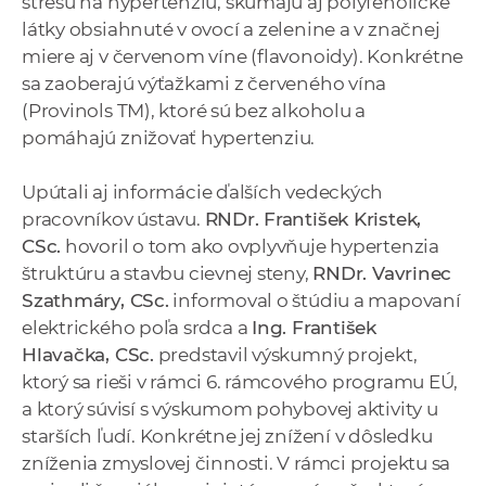
stresu na hypertenziu, skúmajú aj polyfenolické
látky obsiahnuté v ovocí a zelenine a v značnej
miere aj v červenom víne (flavonoidy). Konkrétne
sa zaoberajú výťažkami z červeného vína
(Provinols TM), ktoré sú bez alkoholu a
pomáhajú znižovať hypertenziu.
Upútali aj informácie ďalších vedeckých
pracovníkov ústavu.
RNDr. František Kristek,
CSc.
hovoril o tom ako ovplyvňuje hypertenzia
štruktúru a stavbu cievnej steny,
RNDr. Vavrinec
Szathmáry, CSc.
informoval o štúdiu a mapovaní
elektrického poľa srdca a
Ing. František
Hlavačka, CSc.
predstavil výskumný projekt,
ktorý sa rieši v rámci 6. rámcového programu EÚ,
a ktorý súvisí s výskumom pohybovej aktivity u
starších ľudí. Konkrétne jej znížení v dôsledku
zníženia zmyslovej činnosti. V rámci projektu sa