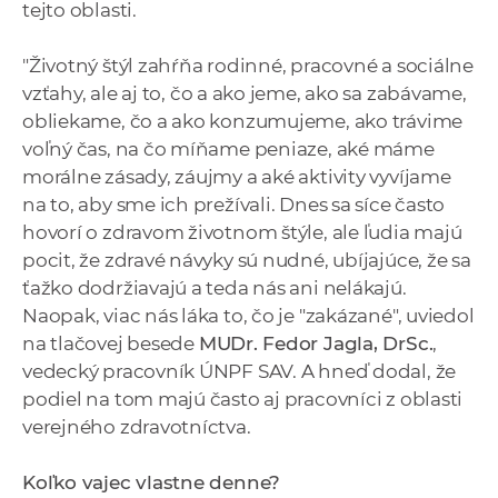
tejto oblasti.
"Životný štýl zahŕňa rodinné, pracovné a sociálne
vzťahy, ale aj to, čo a ako jeme, ako sa zabávame,
obliekame, čo a ako konzumujeme, ako trávime
voľný čas, na čo míňame peniaze, aké máme
morálne zásady, záujmy a aké aktivity vyvíjame
na to, aby sme ich prežívali. Dnes sa síce často
hovorí o zdravom životnom štýle, ale ľudia majú
pocit, že zdravé návyky sú nudné, ubíjajúce, že sa
ťažko dodržiavajú a teda nás ani nelákajú.
Naopak, viac nás láka to, čo je "zakázané", uviedol
na tlačovej besede
MUDr. Fedor Jagla, DrSc.
,
vedecký pracovník ÚNPF SAV. A hneď dodal, že
podiel na tom majú často aj pracovníci z oblasti
verejného zdravotníctva.
Koľko vajec vlastne denne?