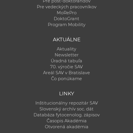
Pre post-doktorandov
Pre vedeckých pracovníkov
MoRePro
DoktoGrant
Program Mobility
AKTUÁLNE
Aktuality
Newsletter
Úradná tabuľa
70. výročie SAV
Areál SAV v Bratislave
Čo ponúkame
LINKY
Inštitucionálny repozitár SAV
Slovenský archív soc. dát
Databáza fytocenolog. zápisov
Časopis Akadémia
Otvorená akadémia