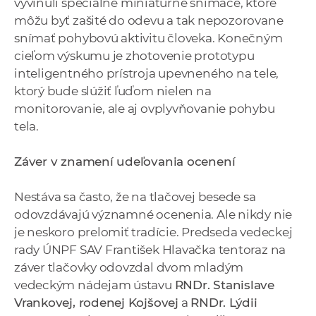
vyvinuli špeciálne miniatúrne snímače, ktoré
môžu byť zašité do odevu a tak nepozorovane
snímať pohybovú aktivitu človeka. Konečným
cieľom výskumu je zhotovenie prototypu
inteligentného prístroja upevneného na tele,
ktorý bude slúžiť ľuďom nielen na
monitorovanie, ale aj ovplyvňovanie pohybu
tela.
Záver v znamení udeľovania ocenení
Nestáva sa často, že na tlačovej besede sa
odovzdávajú významné ocenenia. Ale nikdy nie
je neskoro prelomiť tradície. Predseda vedeckej
rady ÚNPF SAV František Hlavačka tentoraz na
záver tlačovky odovzdal dvom mladým
vedeckým nádejam ústavu
RNDr. Stanislave
Vrankovej, rodenej Kojšovej
a
RNDr. Lýdii