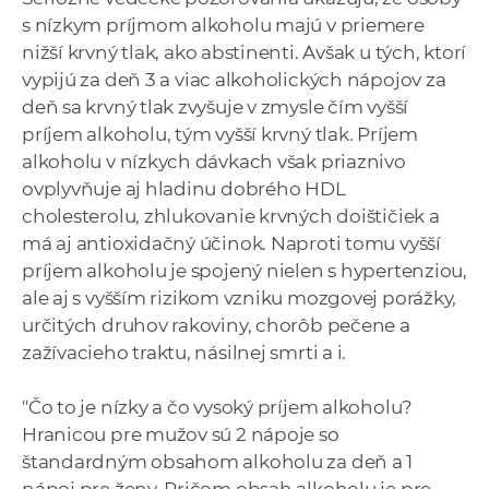
s nízkym príjmom alkoholu majú v priemere
nižší krvný tlak, ako abstinenti. Avšak u tých, ktorí
vypijú za deň 3 a viac alkoholických nápojov za
deň sa krvný tlak zvyšuje v zmysle čím vyšší
príjem alkoholu, tým vyšší krvný tlak. Príjem
alkoholu v nízkych dávkach však priaznivo
ovplyvňuje aj hladinu dobrého HDL
cholesterolu, zhlukovanie krvných doištičiek a
má aj antioxidačný účinok. Naproti tomu vyšší
príjem alkoholu je spojený nielen s hypertenziou,
ale aj s vyšším rizikom vzniku mozgovej porážky,
určitých druhov rakoviny, chorôb pečene a
zažívacieho traktu, násilnej smrti a i.
"Čo to je nízky a čo vysoký príjem alkoholu?
Hranicou pre mužov sú 2 nápoje so
štandardným obsahom alkoholu za deň a 1
nápoj pre ženy. Pričom obsah alkoholu je pre