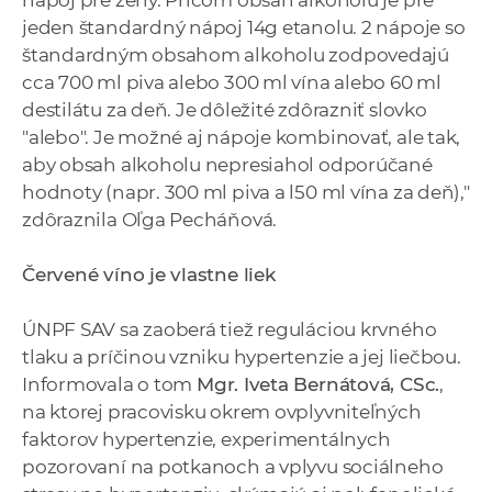
jeden štandardný nápoj 14g etanolu. 2 nápoje so
štandardným obsahom alkoholu zodpovedajú
cca 700 ml piva alebo 300 ml vína alebo 60 ml
destilátu za deň. Je dôležité zdôrazniť slovko
"alebo". Je možné aj nápoje kombinovať, ale tak,
aby obsah alkoholu nepresiahol odporúčané
hodnoty (napr. 300 ml piva a l50 ml vína za deň),"
zdôraznila Oľga Pecháňová.
Červené víno je vlastne liek
ÚNPF SAV sa zaoberá tiež reguláciou krvného
tlaku a príčinou vzniku hypertenzie a jej liečbou.
Informovala o tom
Mgr. Iveta Bernátová, CSc.
,
na ktorej pracovisku okrem ovplyvniteľných
faktorov hypertenzie, experimentálnych
pozorovaní na potkanoch a vplyvu sociálneho