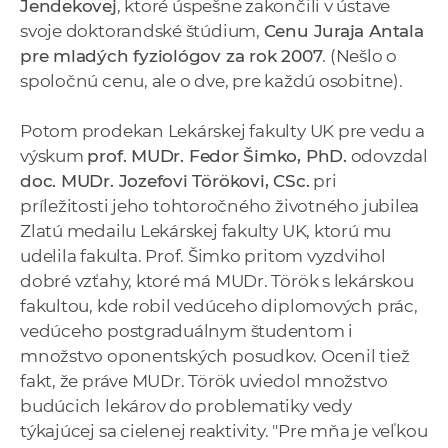
Jendekovej
, ktoré úspešne zakončili v ústave
svoje doktorandské štúdium,
Cenu Juraja Antala
pre mladých fyziológov za rok 2007
. (Nešlo o
spoločnú cenu, ale o dve, pre každú osobitne).
Potom prodekan Lekárskej fakulty UK pre vedu a
výskum
prof. MUDr. Fedor Šimko, PhD.
odovzdal
doc. MUDr. Jozefovi Törökovi, CSc.
pri
príležitosti jeho tohtoročného životného jubilea
Zlatú medailu Lekárskej fakulty UK, ktorú mu
udelila fakulta. Prof. Šimko pritom vyzdvihol
dobré vzťahy, ktoré má MUDr. Török s lekárskou
fakultou, kde robil vedúceho diplomových prác,
vedúceho postgraduálnym študentom i
množstvo oponentských posudkov. Ocenil tiež
fakt, že práve MUDr. Török uviedol množstvo
budúcich lekárov do problematiky vedy
týkajúcej sa cielenej reaktivity. "Pre mňa je veľkou