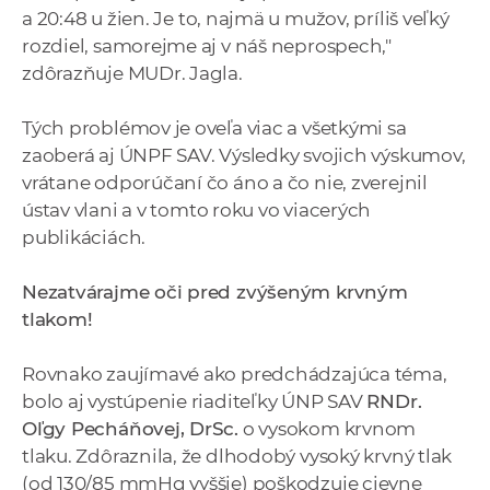
a 20:48 u žien. Je to, najmä u mužov, príliš veľký
rozdiel, samorejme aj v náš neprospech,"
zdôrazňuje MUDr. Jagla.
Tých problémov je oveľa viac a všetkými sa
zaoberá aj ÚNPF SAV. Výsledky svojich výskumov,
vrátane odporúčaní čo áno a čo nie, zverejnil
ústav vlani a v tomto roku vo viacerých
publikáciách.
Nezatvárajme oči pred zvýšeným krvným
tlakom!
Rovnako zaujímavé ako predchádzajúca téma,
bolo aj vystúpenie riaditeľky ÚNP SAV
RNDr.
Oľgy Pecháňovej, DrSc.
o vysokom krvnom
tlaku. Zdôraznila, že dlhodobý vysoký krvný tlak
(od 130/85 mmHg vyššie) poškodzuje cievne