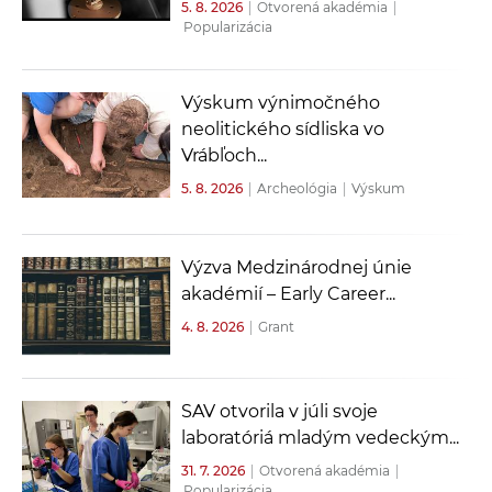
5. 8. 2026
|
Otvorená akadémia
|
Popularizácia
Výskum výnimočného
neolitického sídliska vo
Vrábľoch...
5. 8. 2026
|
Archeológia
|
Výskum
Výzva Medzinárodnej únie
akadémií – Early Career...
4. 8. 2026
|
Grant
SAV otvorila v júli svoje
laboratóriá mladým vedeckým...
31. 7. 2026
|
Otvorená akadémia
|
Popularizácia