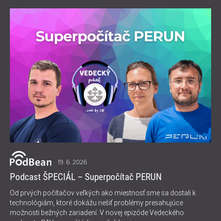
19. 6. 2026
Podcast ŠPECIÁL – Superpočítač PERUN
Od prvých počítačov veľkých ako miestnosť sme sa dostali k
technológiám, ktoré dokážu riešiť problémy presahujúce
možnosti bežných zariadení. V novej epizóde Vedeckého