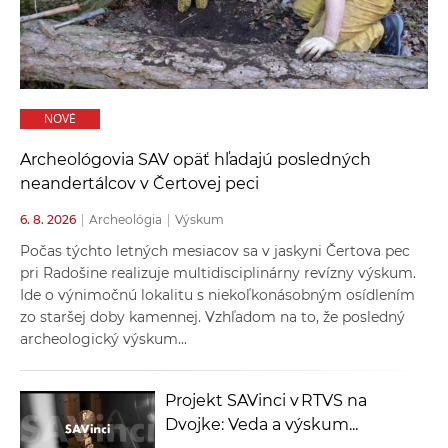
a
c
o
v
n
NOVÉ
í
Archeológovia SAV opäť hľadajú posledných
k
neandertálcov v Čertovej peci
o
c
6. 8. 2026
|
Archeológia
|
Výskum
h
Počas týchto letných mesiacov sa v jaskyni Čertova pec
S
pri Radošine realizuje multidisciplinárny revízny výskum.
A
Ide o výnimočnú lokalitu s niekoľkonásobným osídlením
V
zo staršej doby kamennej. Vzhľadom na to, že posledný
archeologický výskum...
Projekt SAVinci v RTVS na
Dvojke: Veda a výskum...