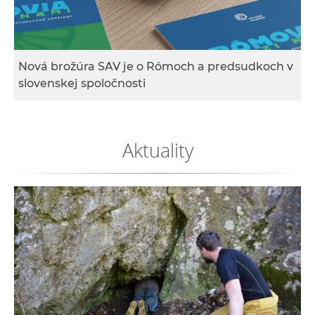
e
v
p
r
Nová brožúra SAV je o Rómoch a predsudkoch v
a
slovenskej spoločnosti
c
o
v
Aktuality
n
í
č
k
a
c
h
a
p
r