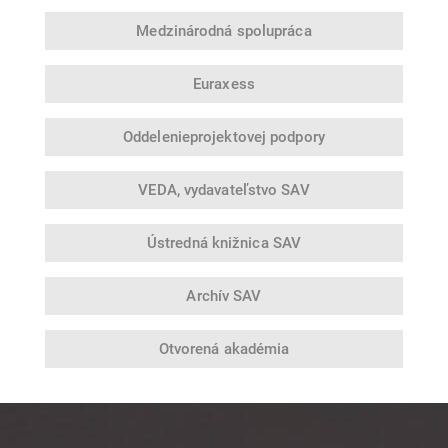
Medzinárodná
spolupráca
Euraxess
Oddelenie
projektovej podpory
VEDA,
vydavateľstvo SAV
Ústredná
knižnica SAV
Archív SAV
Otvorená
akadémia