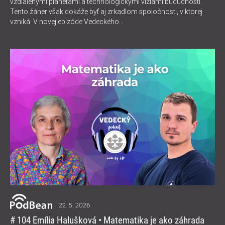
vzdialenými planétami a technologickými víziami budúcnosti.
Tento žáner však dokáže byť aj zrkadlom spoločnosti, v ktorej
vzniká. V novej epizóde Vedeckého...
22. 5. 2026
# 104 Emília Halušková • Matematika je ako záhrada