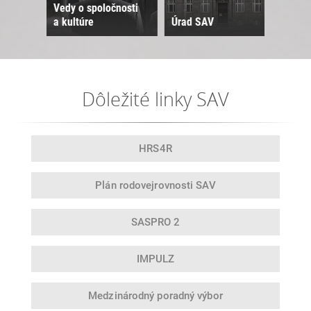
Vedy o spoločnosti
a kultúre
Úrad SAV
Sne
Dôležité linky SAV
HRS4R
Plán rodovej
rovnosti SAV
SASPRO 2
IMPULZ
Medzinárodný
poradný výbor