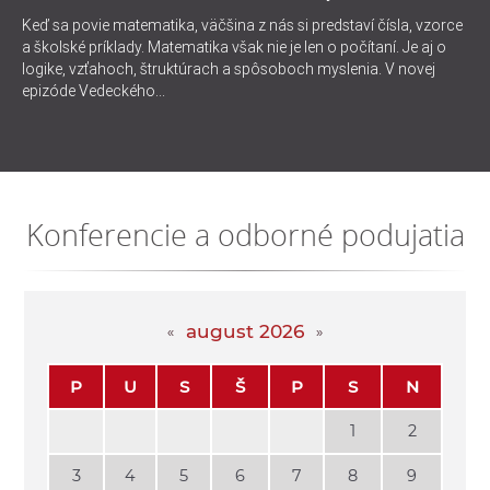
Keď sa povie matematika, väčšina z nás si predstaví čísla, vzorce
a školské príklady. Matematika však nie je len o počítaní. Je aj o
logike, vzťahoch, štruktúrach a spôsoboch myslenia. V novej
epizóde Vedeckého...
Konferencie a odborné podujatia
august 2026
P
U
S
Š
P
S
N
1
2
3
4
5
6
7
8
9