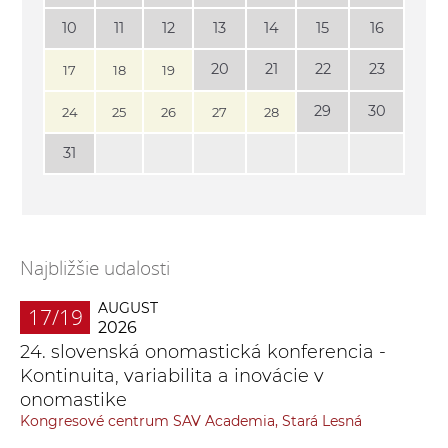
10
11
12
13
14
15
16
20
21
22
23
17
18
19
29
30
24
25
26
27
28
31
Najbližšie udalosti
AUGUST
17/19
2026
24. slovenská onomastická konferencia -
Kontinuita, variabilita a inovácie v
onomastike
Kongresové centrum SAV Academia, Stará Lesná