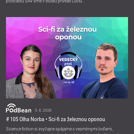
podcastu SAV sme v štúdiu privítali Luciu...
5. 6. 2026
# 105 Olha Norba • Sci-fi za železnou oponou
Science fiction si zvyčajne spájame s vesmírnymi loďami,