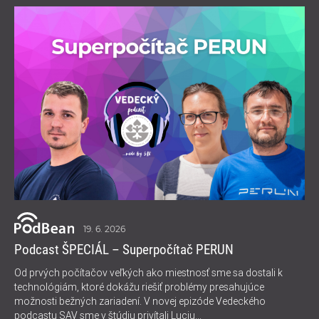
19. 6. 2026
Podcast ŠPECIÁL – Superpočítač PERUN
Od prvých počítačov veľkých ako miestnosť sme sa dostali k
technológiám, ktoré dokážu riešiť problémy presahujúce
možnosti bežných zariadení. V novej epizóde Vedeckého
podcastu SAV sme v štúdiu privítali Luciu...