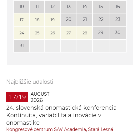
10
11
12
13
14
15
16
20
21
22
23
17
18
19
29
30
24
25
26
27
28
31
Najbližšie udalosti
AUGUST
17/19
2026
24. slovenská onomastická konferencia -
Kontinuita, variabilita a inovácie v
onomastike
Kongresové centrum SAV Academia, Stará Lesná