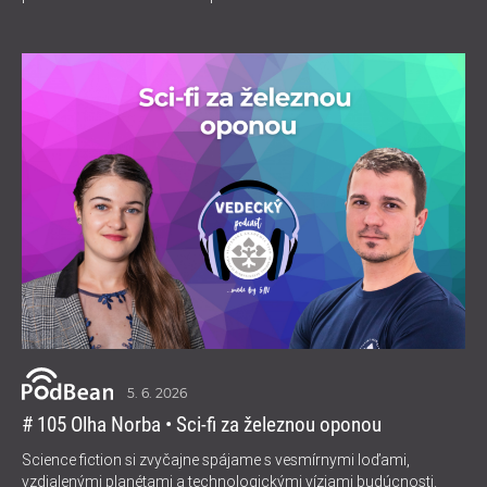
5. 6. 2026
# 105 Olha Norba • Sci-fi za železnou oponou
Science fiction si zvyčajne spájame s vesmírnymi loďami,
vzdialenými planétami a technologickými víziami budúcnosti.