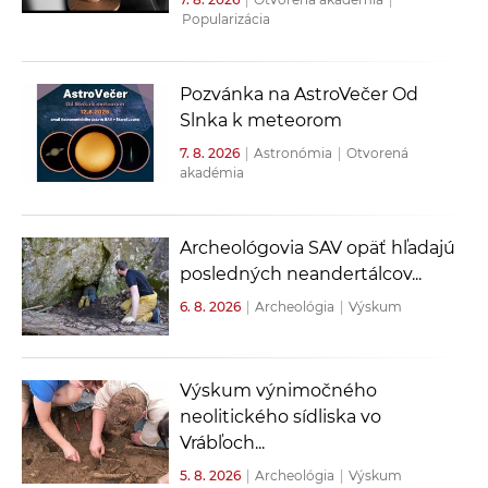
Popularizácia
Pozvánka na AstroVečer Od
Slnka k meteorom
7. 8. 2026
|
Astronómia
|
Otvorená
akadémia
Archeológovia SAV opäť hľadajú
posledných neandertálcov...
6. 8. 2026
|
Archeológia
|
Výskum
Výskum výnimočného
neolitického sídliska vo
Vrábľoch...
5. 8. 2026
|
Archeológia
|
Výskum