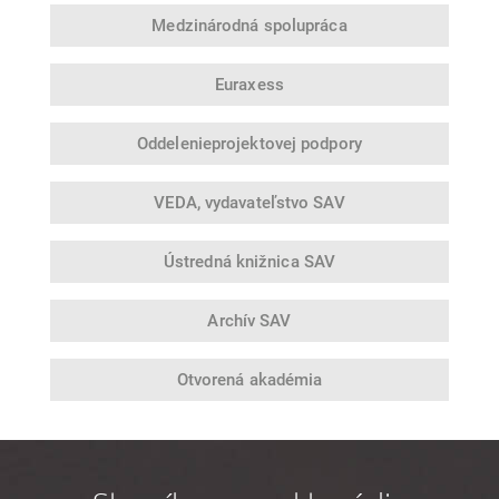
Medzinárodná
spolupráca
Euraxess
Oddelenie
projektovej podpory
VEDA,
vydavateľstvo SAV
Ústredná
knižnica SAV
Archív SAV
Otvorená
akadémia