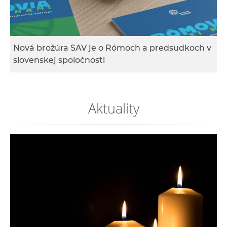
e
v
p
r
Nová brožúra SAV je o Rómoch a predsudkoch v
a
slovenskej spoločnosti
c
o
v
Aktuality
n
í
č
k
a
c
h
a
p
r