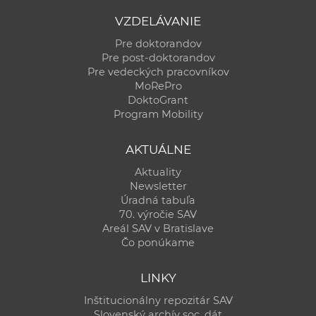
VZDELÁVANIE
Pre doktorandov
Pre post-doktorandov
Pre vedeckých pracovníkov
MoRePro
DoktoGrant
Program Mobility
AKTUÁLNE
Aktuality
Newsletter
Úradná tabuľa
70. výročie SAV
Areál SAV v Bratislave
Čo ponúkame
LINKY
Inštitucionálny repozitár SAV
Slovenský archív soc. dát