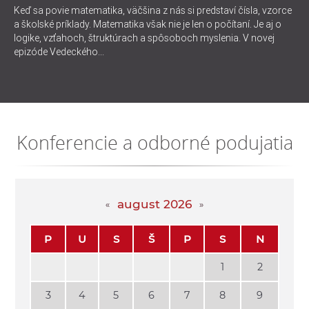
Keď sa povie matematika, väčšina z nás si predstaví čísla, vzorce
a školské príklady. Matematika však nie je len o počítaní. Je aj o
logike, vzťahoch, štruktúrach a spôsoboch myslenia. V novej
epizóde Vedeckého...
Konferencie a odborné podujatia
august 2026
P
U
S
Š
P
S
N
1
2
3
4
5
6
7
8
9