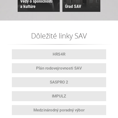
Vedy o spoločnosti
a kultúre
Úrad SAV
Sne
Dôležité linky SAV
HRS4R
Plán rodovej
rovnosti SAV
SASPRO 2
IMPULZ
Medzinárodný
poradný výbor