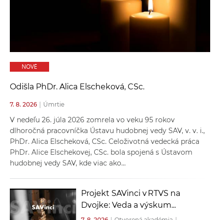
a
c
o
v
n
NOVÉ
í
k
Odišla PhDr. Alica Elscheková, CSc.
o
7. 8. 2026
|
Úmrtie
c
h
V nedeľu 26. júla 2026 zomrela vo veku 95 rokov
S
dlhoročná pracovníčka Ústavu hudobnej vedy SAV, v. v. i.,
PhDr. Alica Elscheková, CSc. Celoživotná vedecká práca
A
PhDr. Alice Elschekovej, CSc. bola spojená s Ústavom
V
hudobnej vedy SAV, kde viac ako...
Projekt SAVinci v RTVS na
Dvojke: Veda a výskum...
7. 8. 2026
|
Otvorená akadémia
|