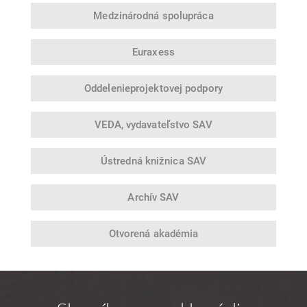
Medzinárodná
spolupráca
Euraxess
Oddelenie
projektovej podpory
VEDA,
vydavateľstvo SAV
Ústredná
knižnica SAV
Archív SAV
Otvorená
akadémia