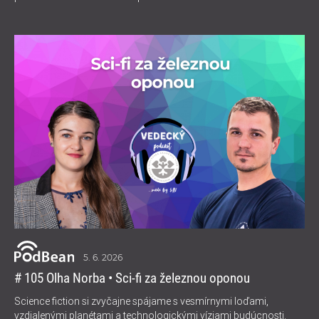
5. 6. 2026
# 105 Olha Norba • Sci-fi za železnou oponou
Science fiction si zvyčajne spájame s vesmírnymi loďami,
vzdialenými planétami a technologickými víziami budúcnosti.