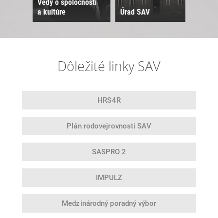
Vedy o spoločnosti
a kultúre
Úrad SAV
Sne
Dôležité linky SAV
HRS4R
Plán rodovej
rovnosti SAV
SASPRO 2
IMPULZ
Medzinárodný
poradný výbor