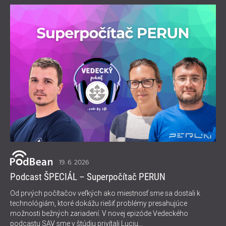
19. 6. 2026
Podcast ŠPECIÁL – Superpočítač PERUN
Od prvých počítačov veľkých ako miestnosť sme sa dostali k
technológiám, ktoré dokážu riešiť problémy presahujúce
možnosti bežných zariadení. V novej epizóde Vedeckého
podcastu SAV sme v štúdiu privítali Luciu...