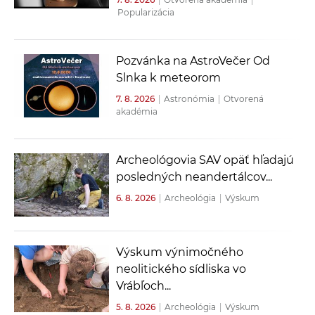
Popularizácia
Pozvánka na AstroVečer Od
Slnka k meteorom
7. 8. 2026
|
Astronómia
|
Otvorená
akadémia
Archeológovia SAV opäť hľadajú
posledných neandertálcov...
6. 8. 2026
|
Archeológia
|
Výskum
Výskum výnimočného
neolitického sídliska vo
Vrábľoch...
5. 8. 2026
|
Archeológia
|
Výskum