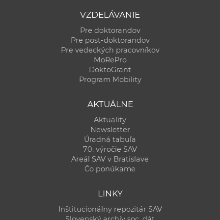
VZDELÁVANIE
Pre doktorandov
Pre post-doktorandov
Pre vedeckých pracovníkov
MoRePro
DoktoGrant
Program Mobility
AKTUÁLNE
Aktuality
Newsletter
Úradná tabuľa
70. výročie SAV
Areál SAV v Bratislave
Čo ponúkame
LINKY
Inštitucionálny repozitár SAV
Slovenský archív soc. dát