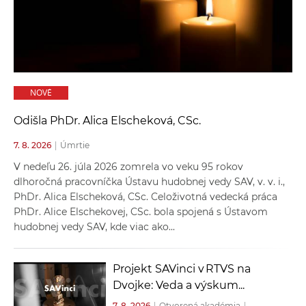
a
c
o
v
n
NOVÉ
í
k
Odišla PhDr. Alica Elscheková, CSc.
o
7. 8. 2026
|
Úmrtie
c
h
V nedeľu 26. júla 2026 zomrela vo veku 95 rokov
S
dlhoročná pracovníčka Ústavu hudobnej vedy SAV, v. v. i.,
PhDr. Alica Elscheková, CSc. Celoživotná vedecká práca
A
PhDr. Alice Elschekovej, CSc. bola spojená s Ústavom
V
hudobnej vedy SAV, kde viac ako...
Projekt SAVinci v RTVS na
Dvojke: Veda a výskum...
7. 8. 2026
|
Otvorená akadémia
|