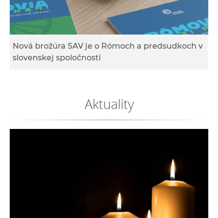
e
v
p
r
Nová brožúra SAV je o Rómoch a predsudkoch v
a
slovenskej spoločnosti
c
o
v
Aktuality
n
í
č
k
a
c
h
a
p
r