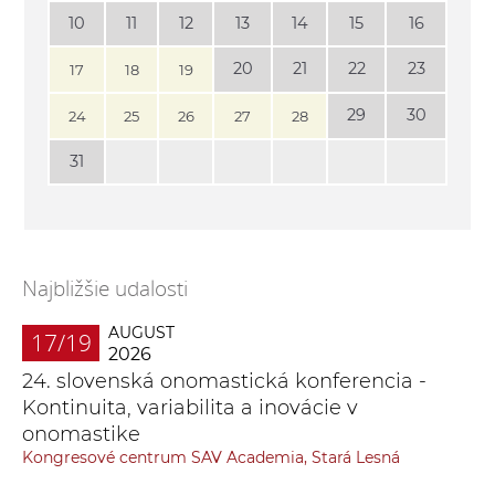
10
11
12
13
14
15
16
20
21
22
23
17
18
19
29
30
24
25
26
27
28
31
Najbližšie udalosti
AUGUST
17/19
2026
24. slovenská onomastická konferencia -
Kontinuita, variabilita a inovácie v
onomastike
Kongresové centrum SAV Academia, Stará Lesná