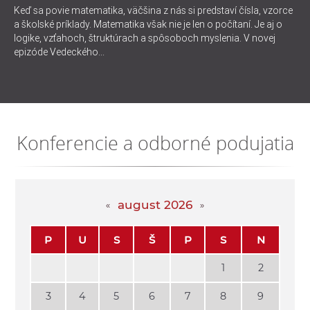
Keď sa povie matematika, väčšina z nás si predstaví čísla, vzorce
a školské príklady. Matematika však nie je len o počítaní. Je aj o
logike, vzťahoch, štruktúrach a spôsoboch myslenia. V novej
epizóde Vedeckého...
Konferencie a odborné podujatia
august 2026
P
U
S
Š
P
S
N
1
2
3
4
5
6
7
8
9