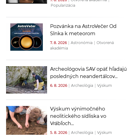
Popularizácia
Pozvánka na AstroVečer Od
Slnka k meteorom
7. 8. 2026
|
Astronómia
|
Otvorená
akadémia
Archeológovia SAV opäť hľadajú
posledných neandertálcov...
6. 8. 2026
|
Archeológia
|
Výskum
Výskum výnimočného
neolitického sídliska vo
Vrábľoch...
5. 8. 2026
|
Archeológia
|
Výskum