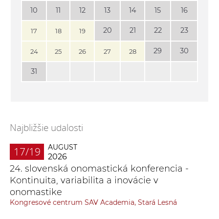
10
11
12
13
14
15
16
20
21
22
23
17
18
19
29
30
24
25
26
27
28
31
Najbližšie udalosti
AUGUST
17/19
2026
24. slovenská onomastická konferencia -
Kontinuita, variabilita a inovácie v
onomastike
Kongresové centrum SAV Academia, Stará Lesná