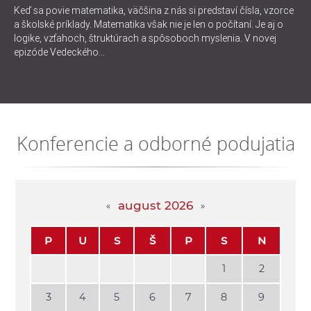
Keď sa povie matematika, väčšina z nás si predstaví čísla, vzorce
a školské príklady. Matematika však nie je len o počítaní. Je aj o
logike, vzťahoch, štruktúrach a spôsoboch myslenia. V novej
epizóde Vedeckého...
Konferencie a odborné podujatia
august 2026
P
U
S
Š
P
S
N
1
2
3
4
5
6
7
8
9