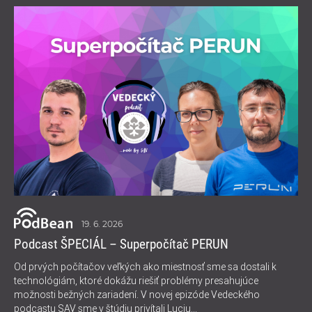
19. 6. 2026
Podcast ŠPECIÁL – Superpočítač PERUN
Od prvých počítačov veľkých ako miestnosť sme sa dostali k
technológiám, ktoré dokážu riešiť problémy presahujúce
možnosti bežných zariadení. V novej epizóde Vedeckého
podcastu SAV sme v štúdiu privítali Luciu...