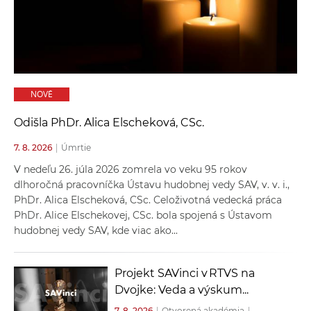
a
c
o
v
n
NOVÉ
í
k
Odišla PhDr. Alica Elscheková, CSc.
o
7. 8. 2026
|
Úmrtie
c
h
V nedeľu 26. júla 2026 zomrela vo veku 95 rokov
S
dlhoročná pracovníčka Ústavu hudobnej vedy SAV, v. v. i.,
PhDr. Alica Elscheková, CSc. Celoživotná vedecká práca
A
PhDr. Alice Elschekovej, CSc. bola spojená s Ústavom
V
hudobnej vedy SAV, kde viac ako...
Projekt SAVinci v RTVS na
Dvojke: Veda a výskum...
7. 8. 2026
|
Otvorená akadémia
|