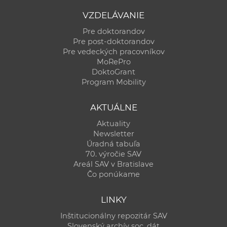
VZDELÁVANIE
Pre doktorandov
Pre post-doktorandov
Pre vedeckých pracovníkov
MoRePro
DoktoGrant
Program Mobility
AKTUÁLNE
Aktuality
Newsletter
Úradná tabuľa
70. výročie SAV
Areál SAV v Bratislave
Čo ponúkame
LINKY
Inštitucionálny repozitár SAV
Slovenský archív soc. dát