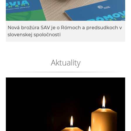
e
v
p
r
Nová brožúra SAV je o Rómoch a predsudkoch v
a
slovenskej spoločnosti
c
o
v
Aktuality
n
í
č
k
a
c
h
a
p
r