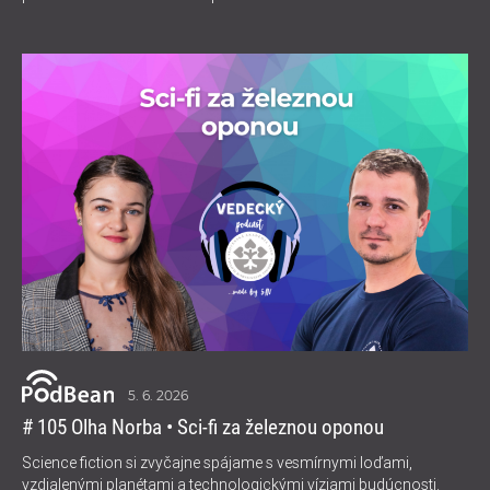
5. 6. 2026
# 105 Olha Norba • Sci-fi za železnou oponou
Science fiction si zvyčajne spájame s vesmírnymi loďami,
vzdialenými planétami a technologickými víziami budúcnosti.