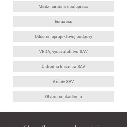
Medzinárodná
spolupráca
Euraxess
Oddelenie
projektovej podpory
VEDA,
vydavateľstvo SAV
Ústredná
knižnica SAV
Archív SAV
Otvorená
akadémia