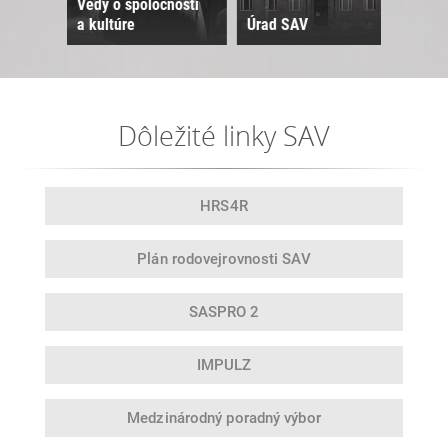
Vedy o spoločnosti
a kultúre
Úrad SAV
Sne
Dôležité linky SAV
HRS4R
Plán rodovej
rovnosti SAV
SASPRO 2
IMPULZ
Medzinárodný
poradný výbor