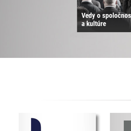
Vedy
Vedy o spoločnos
 živej prírode
a kultúre