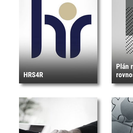
Plán 
HRS4R
rovno