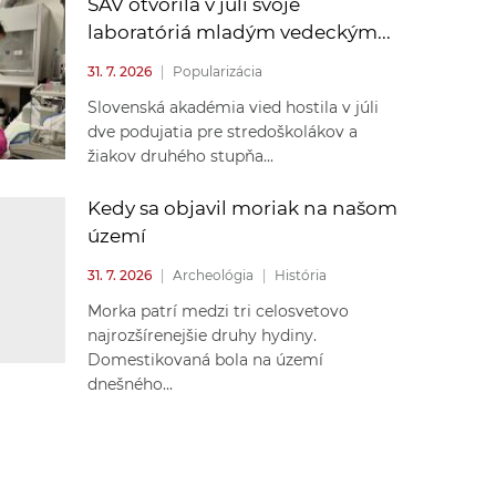
SAV otvorila v júli svoje
laboratóriá mladým vedeckým...
31. 7. 2026
|
Popularizácia
Slovenská akadémia vied hostila v júli
dve podujatia pre stredoškolákov a
žiakov druhého stupňa...
Kedy sa objavil moriak na našom
území
31. 7. 2026
|
Archeológia
|
História
Morka patrí medzi tri celosvetovo
najrozšírenejšie druhy hydiny.
Domestikovaná bola na území
dnešného...