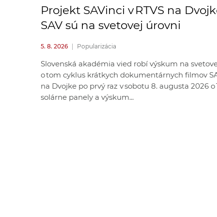
Projekt SAVinci v RTVS na Dvoj
SAV sú na svetovej úrovni
5. 8. 2026
|
Popularizácia
Slovenská akadémia vied robí výskum na svetovej
o tom cyklus krátkych dokumentárnych filmov SAV
na Dvojke po prvý raz v sobotu 8. augusta 2026 o 
solárne panely a výskum...