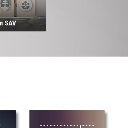
m SAV
Predsedníctvo SAV