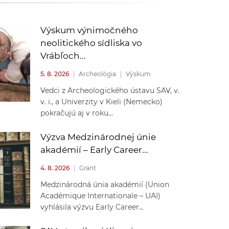
k
o
n
c
Výskum výnimočného
h
neolitického sídliska vo
k
S
Vrábľoch...
A
a
5. 8. 2026
|
Archeológia
|
Výskum
V
Vedci z Archeologického ústavu SAV, v.
c
v. i., a Univerzity v Kieli (Nemecko)
pokračujú aj v roku...
h
Výzva Medzinárodnej únie
S
akadémií – Early Career...
4. 8. 2026
|
Grant
A
Medzinárodná únia akadémií (Union
Académique Internationale – UAI)
V
vyhlásila výzvu Early Career...