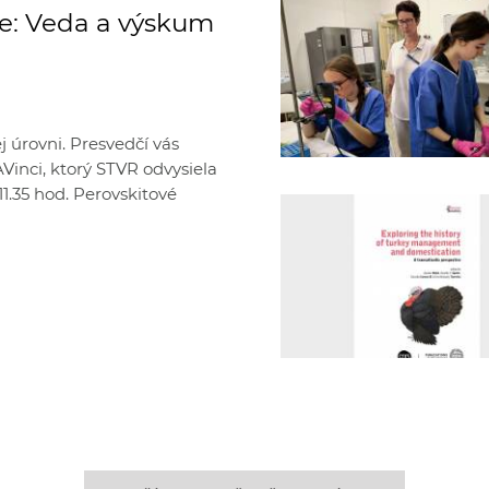
ke: Veda a výskum
 úrovni. Presvedčí vás
inci, ktorý STVR odvysiela
11.35 hod. Perovskitové