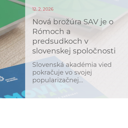
o
v
12. 2. 2026
n
n
Nová brožúra SAV je o
í
i
č
Rómoch a
k
predsudkoch v
e
a
slovenskej spoločnosti
c
n
h
Slovenská akadémia vied
a
a
pokračuje vo svojej
p
r
popularizačnej...
s
a
c
t
o
v
r
n
í
á