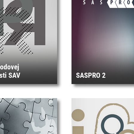
rodovej
sti SAV
SASPRO 2