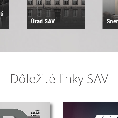
ti
Úrad SAV
Sne
Dôležité linky SAV