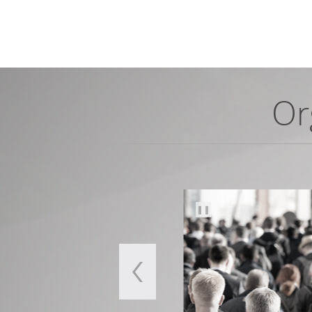
Or
❚❚