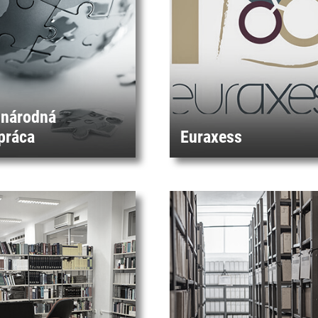
národná
práca
Euraxess