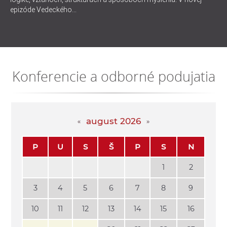
epizóde Vedeckého...
Konferencie a odborné podujatia
august 2026
P
U
S
Š
P
S
N
1
2
3
4
5
6
7
8
9
10
11
12
13
14
15
16