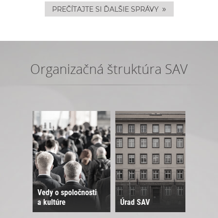
»
PREČÍTAJTE SI ĎALŠIE SPRÁVY
Organizačná štruktúra SAV
❚❚
Vedy o spoločnosti
a kultúre
Úrad SAV
Sne