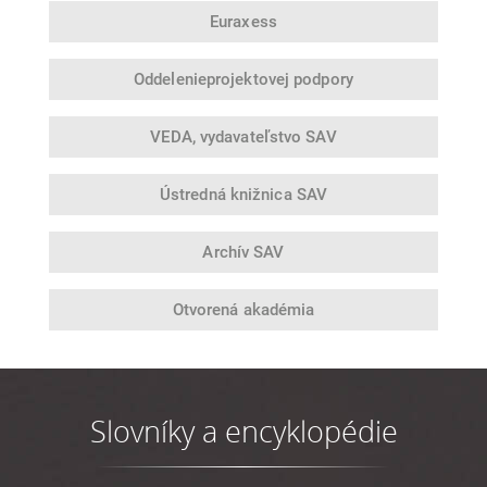
Euraxess
Oddelenie
projektovej podpory
VEDA,
vydavateľstvo SAV
Ústredná
knižnica SAV
Archív SAV
Otvorená
akadémia
Slovníky a encyklopédie