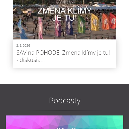
2. 8. 2026
SAV na POHODE: Zmena klímy je tu!
- diskusia...
Podcasty