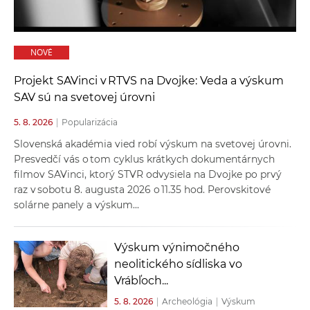
a
c
o
NOVÉ
v
n
Projekt SAVinci v RTVS na Dvojke: Veda a výskum
í
SAV sú na svetovej úrovni
k
5. 8. 2026
|
Popularizácia
o
Slovenská akadémia vied robí výskum na svetovej úrovni.
c
Presvedčí vás o tom cyklus krátkych dokumentárnych
h
filmov SAVinci, ktorý STVR odvysiela na Dvojke po prvý
S
raz v sobotu 8. augusta 2026 o 11.35 hod. Perovskitové
A
solárne panely a výskum...
V
Výskum výnimočného
neolitického sídliska vo
Vrábľoch...
5. 8. 2026
|
Archeológia
|
Výskum