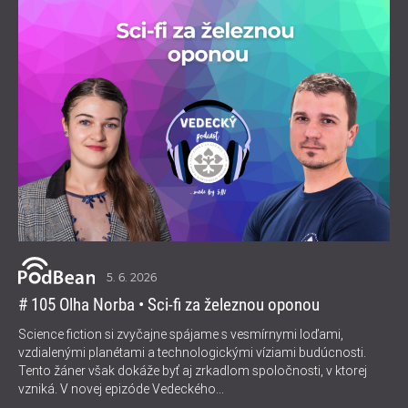
5. 6. 2026
# 105 Olha Norba • Sci-fi za železnou oponou
Science fiction si zvyčajne spájame s vesmírnymi loďami,
vzdialenými planétami a technologickými víziami budúcnosti.
Tento žáner však dokáže byť aj zrkadlom spoločnosti, v ktorej
vzniká. V novej epizóde Vedeckého...