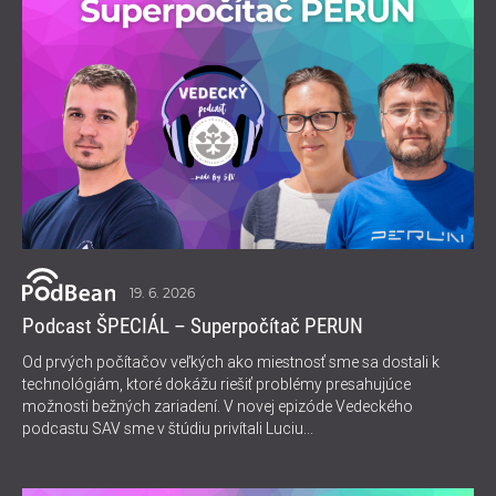
19. 6. 2026
Podcast ŠPECIÁL – Superpočítač PERUN
Od prvých počítačov veľkých ako miestnosť sme sa dostali k
technológiám, ktoré dokážu riešiť problémy presahujúce
možnosti bežných zariadení. V novej epizóde Vedeckého
podcastu SAV sme v štúdiu privítali Luciu...