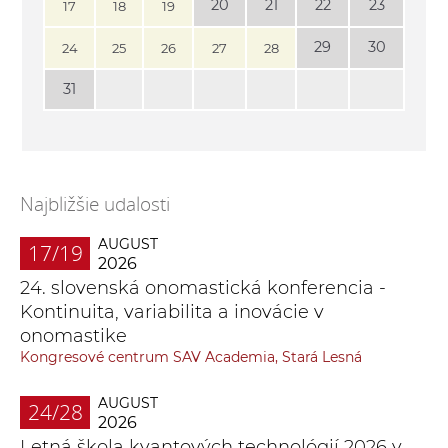
20
21
22
23
17
18
19
29
30
24
25
26
27
28
31
Najbližšie udalosti
AUGUST
17/19
2026
24. slovenská onomastická konferencia -
Kontinuita, variabilita a inovácie v
onomastike
Kongresové centrum SAV Academia, Stará Lesná
AUGUST
24/28
2026
Letná škola kvantových technológií 2026 v