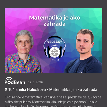
22. 5. 2026
# 104 Emília Halušková • Matematika je ako záhrada
Keď sa povie matematika, väčšina z nás si predstaví čísla, vzorce
a školské príklady. Matematika však nie je len o počítaní. Je aj o
logike, vzťahoch, štruktúrach a spôsoboch myslenia. V novej