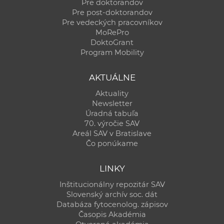
Pre doktorandov
Pre post-doktorandov
Pre vedeckých pracovníkov
MoRePro
DoktoGrant
Program Mobility
AKTUÁLNE
Aktuality
Newsletter
Úradná tabuľa
70. výročie SAV
Areál SAV v Bratislave
Čo ponúkame
LINKY
Inštitucionálny repozitár SAV
Slovenský archív soc. dát
Databáza fytocenolog. zápisov
Časopis Akadémia