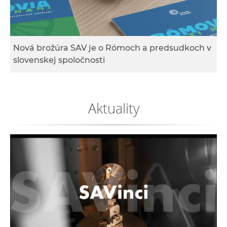
e
v
p
r
Nová brožúra SAV je o Rómoch a predsudkoch v
a
slovenskej spoločnosti
c
o
v
Aktuality
n
í
č
k
a
c
h
a
p
r