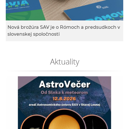
e
v
p
r
Nová brožúra SAV je o Rómoch a predsudkoch v
a
slovenskej spoločnosti
c
o
v
Aktuality
n
í
č
k
a
c
h
a
p
r