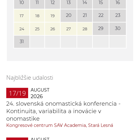
10
11
12
13
14
15
16
20
21
22
23
17
18
19
29
30
24
25
26
27
28
31
Najbližšie udalosti
AUGUST
17/19
2026
24. slovenská onomastická konferencia -
Kontinuita, variabilita a inovácie v
onomastike
Kongresové centrum SAV Academia, Stará Lesná
AUGUST