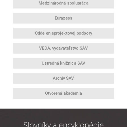
Medzinárodná
spolupráca
Euraxess
Oddelenie
projektovej podpory
VEDA,
vydavateľstvo SAV
Ústredná
knižnica SAV
Archív SAV
Otvorená
akadémia
Slovníky a encyklopédie