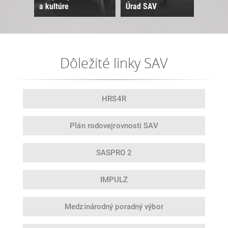
a kultúre
Úrad SAV
Sne
Dôležité linky SAV
HRS4R
Plán rodovej
rovnosti SAV
SASPRO 2
IMPULZ
Medzinárodný
poradný výbor