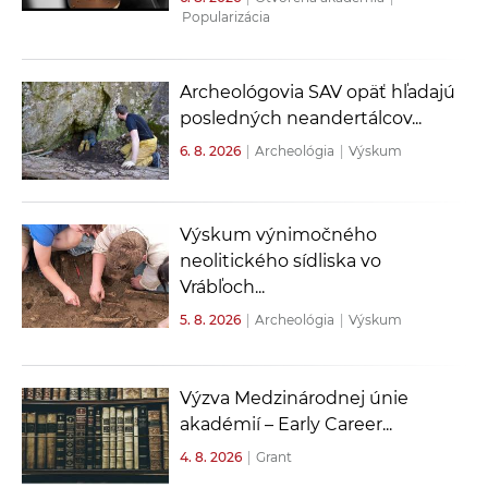
Popularizácia
Archeológovia SAV opäť hľadajú
posledných neandertálcov...
6. 8. 2026
|
Archeológia
|
Výskum
Výskum výnimočného
neolitického sídliska vo
Vrábľoch...
5. 8. 2026
|
Archeológia
|
Výskum
Výzva Medzinárodnej únie
akadémií – Early Career...
4. 8. 2026
|
Grant