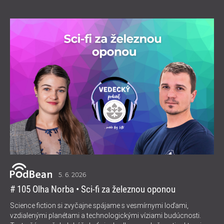
5. 6. 2026
# 105 Olha Norba • Sci-fi za železnou oponou
Science fiction si zvyčajne spájame s vesmírnymi loďami,
vzdialenými planétami a technologickými víziami budúcnosti.