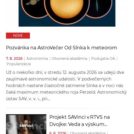
a
c
o
v
n
NOVÉ
í
Pozvánka na AstroVečer Od Slnka k meteorom
k
o
7. 8. 2026
|
Astronómia
|
Otvorená akadémia
|
Podujatia OA
|
c
Popularizácia
h
Už o niekoľko dní, v stredu 12. augusta 2026 sa udejú dve
zaujímavé astronomické udalosti. V podvečerných
S
hodinách nastane čiastočné zatmenie Slnka a v noci nás
A
čaká maximum meteorického roja Perzeíd. Astronomický
V
ústav SAV, v. v. i., pri...
Projekt SAVinci v RTVS na
Dvojke: Veda a výskum...
6. 8. 2026
|
Otvorená akadémia
|