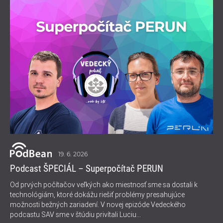
19. 6. 2026
Podcast ŠPECIÁL – Superpočítač PERUN
Od prvých počítačov veľkých ako miestnosť sme sa dostali k
technológiám, ktoré dokážu riešiť problémy presahujúce
možnosti bežných zariadení. V novej epizóde Vedeckého
podcastu SAV sme v štúdiu privítali Luciu...