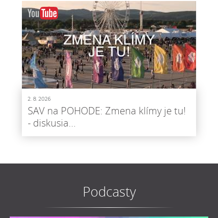
2. 8. 2026
SAV na POHODE: Zmena klímy je tu!
- diskusia...
Podcasty