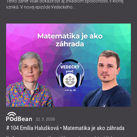
Tento žáner však dokáže byť aj zrkadlom spoločnosti, v ktorej
vzniká. V novej epizóde Vedeckého...
22. 5. 2026
# 104 Emília Halušková • Matematika je ako záhrada