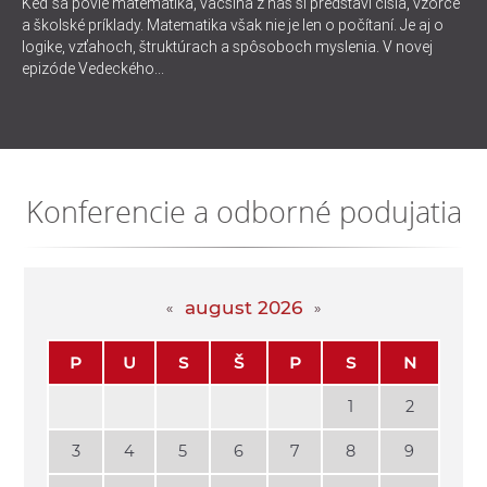
Keď sa povie matematika, väčšina z nás si predstaví čísla, vzorce
a školské príklady. Matematika však nie je len o počítaní. Je aj o
logike, vzťahoch, štruktúrach a spôsoboch myslenia. V novej
epizóde Vedeckého...
Konferencie a odborné podujatia
august 2026
P
U
S
Š
P
S
N
1
2
3
4
5
6
7
8
9