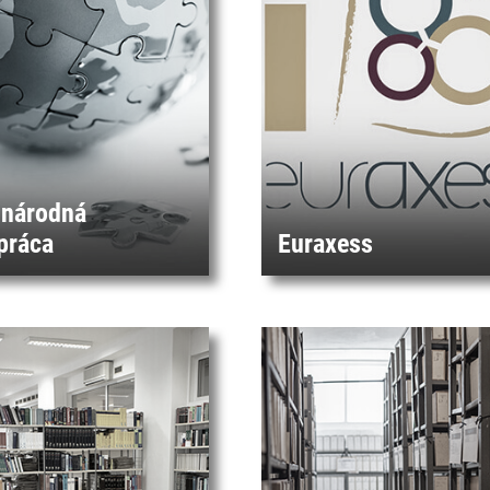
národná
práca
Euraxess