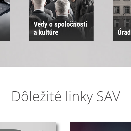
ti
Úrad SAV
Sne
Dôležité linky SAV