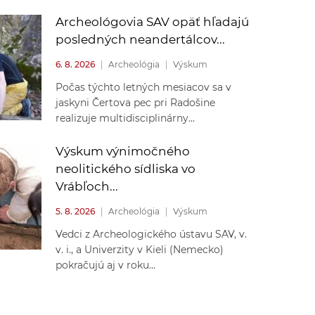
Archeológovia SAV opäť hľadajú
posledných neandertálcov...
6. 8. 2026
|
Archeológia
|
Výskum
Počas týchto letných mesiacov sa v
jaskyni Čertova pec pri Radošine
realizuje multidisciplinárny...
Výskum výnimočného
neolitického sídliska vo
Vrábľoch...
5. 8. 2026
|
Archeológia
|
Výskum
Vedci z Archeologického ústavu SAV, v.
v. i., a Univerzity v Kieli (Nemecko)
pokračujú aj v roku...