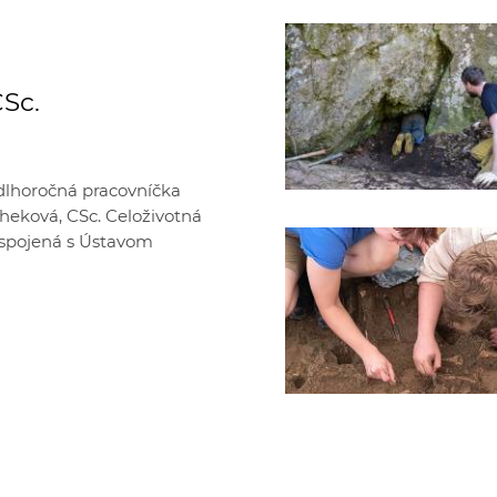
CSc.
 dlhoročná pracovníčka
scheková, CSc. Celoživotná
a spojená s Ústavom