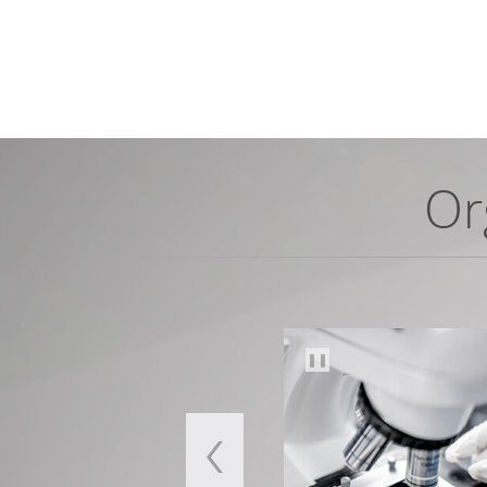
Or
❚❚