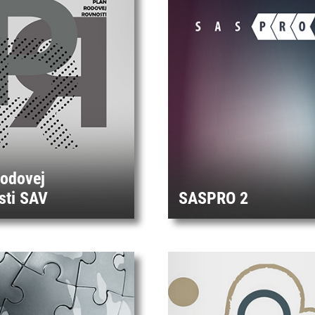
rodovej
sti SAV
SASPRO 2