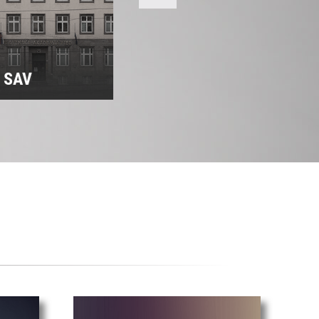
m SAV
Predsedníctvo SAV