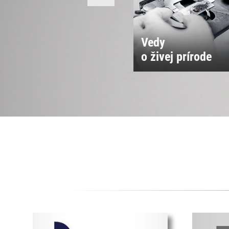
Vedy
Vedy o spoločnos
 živej prírode
a kultúre