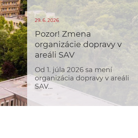
o
v
n
n
29. 6. 2026
í
i
č
Pozor! Zmena
k
organizácie dopravy v
e
a
areáli SAV
c
n
h
Od 1. júla 2026 sa mení
a
a
organizácia dopravy v areáli
p
r
SAV...
s
a
c
t
o
v
r
n
í
á