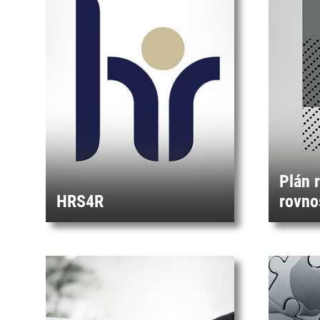
Plán 
HRS4R
rovno