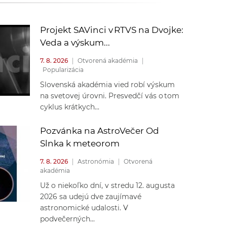
k
o
n
c
Projekt SAVinci v RTVS na Dvojke:
h
Veda a výskum...
k
S
7. 8. 2026
|
Otvorená akadémia
|
A
Popularizácia
a
V
Slovenská akadémia vied robí výskum
na svetovej úrovni. Presvedčí vás o tom
c
cyklus krátkych...
h
Pozvánka na AstroVečer Od
Slnka k meteorom
S
7. 8. 2026
|
Astronómia
|
Otvorená
akadémia
A
Už o niekoľko dní, v stredu 12. augusta
2026 sa udejú dve zaujímavé
V
astronomické udalosti. V
podvečerných...