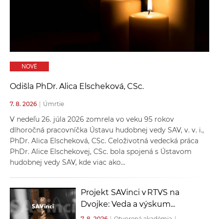
a
c
o
v
n
NOVÉ
í
k
Odišla PhDr. Alica Elscheková, CSc.
o
7. 8. 2026
|
Úmrtie
c
h
V nedeľu 26. júla 2026 zomrela vo veku 95 rokov
S
dlhoročná pracovníčka Ústavu hudobnej vedy SAV, v. v. i.,
PhDr. Alica Elscheková, CSc. Celoživotná vedecká práca
A
PhDr. Alice Elschekovej, CSc. bola spojená s Ústavom
V
hudobnej vedy SAV, kde viac ako...
Projekt SAVinci v RTVS na
Dvojke: Veda a výskum...
7. 8. 2026
|
Otvorená akadémia
|