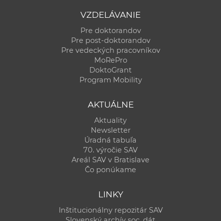
VZDELÁVANIE
Pre doktorandov
Pre post-doktorandov
Pre vedeckých pracovníkov
MoRePro
DoktoGrant
Program Mobility
AKTUÁLNE
Aktuality
Newsletter
Úradná tabuľa
70. výročie SAV
Areál SAV v Bratislave
Čo ponúkame
LINKY
Inštitucionálny repozitár SAV
Slovenský archív soc. dát