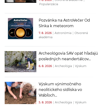
Popularizácia
Pozvánka na AstroVečer Od
Slnka k meteorom
7. 8. 2026
|
Astronómia
|
Otvorená
akadémia
Archeológovia SAV opäť hľadajú
posledných neandertálcov...
6. 8. 2026
|
Archeológia
|
Výskum
Výskum výnimočného
neolitického sídliska vo
Vrábľoch...
5. 8. 2026
|
Archeológia
|
Výskum