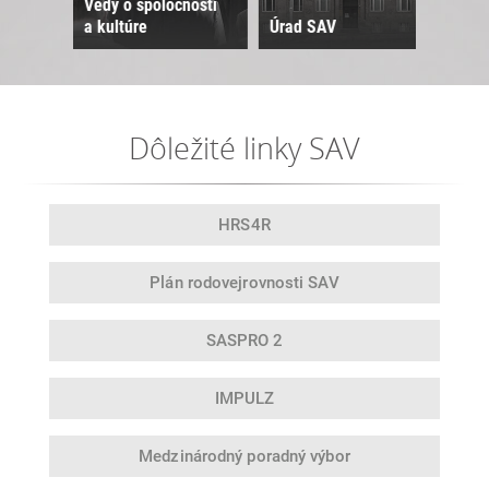
Vedy o spoločnosti
a kultúre
Úrad SAV
Sne
Dôležité linky SAV
HRS4R
Plán rodovej
rovnosti SAV
SASPRO 2
IMPULZ
Medzinárodný
poradný výbor