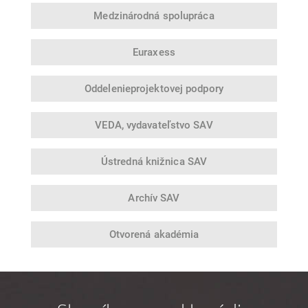
Medzinárodná
spolupráca
Euraxess
Oddelenie
projektovej podpory
VEDA,
vydavateľstvo SAV
Ústredná
knižnica SAV
Archív SAV
Otvorená
akadémia