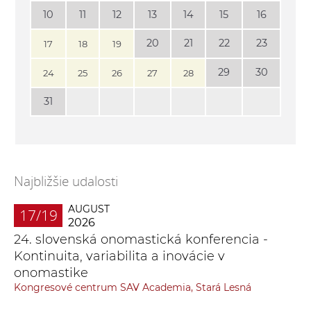
10
11
12
13
14
15
16
20
21
22
23
17
18
19
29
30
24
25
26
27
28
31
Najbližšie udalosti
AUGUST
17/19
2026
24. slovenská onomastická konferencia -
Kontinuita, variabilita a inovácie v
onomastike
Kongresové centrum SAV Academia, Stará Lesná