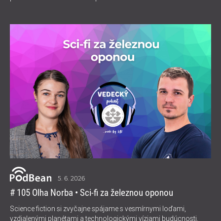
5. 6. 2026
# 105 Olha Norba • Sci-fi za železnou oponou
Science fiction si zvyčajne spájame s vesmírnymi loďami,
vzdialenými planétami a technologickými víziami budúcnosti.