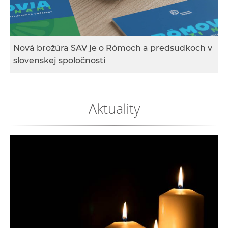
e
v
p
r
Nová brožúra SAV je o Rómoch a predsudkoch v
a
slovenskej spoločnosti
c
o
v
Aktuality
n
í
č
k
a
c
h
a
p
r