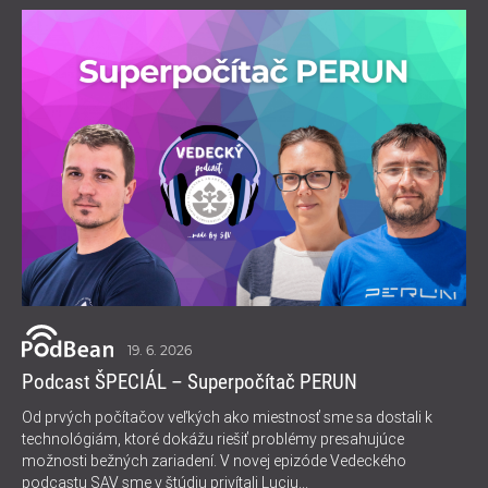
19. 6. 2026
Podcast ŠPECIÁL – Superpočítač PERUN
Od prvých počítačov veľkých ako miestnosť sme sa dostali k
technológiám, ktoré dokážu riešiť problémy presahujúce
možnosti bežných zariadení. V novej epizóde Vedeckého
podcastu SAV sme v štúdiu privítali Luciu...