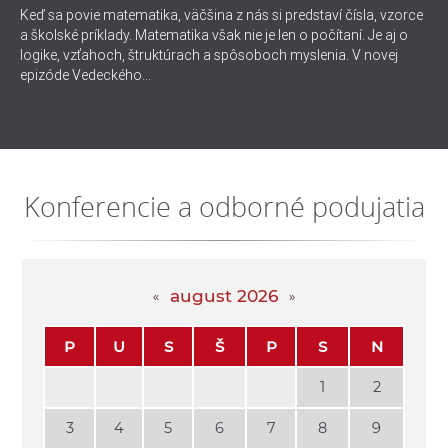
Keď sa povie matematika, väčšina z nás si predstaví čísla, vzorce
a školské príklady. Matematika však nie je len o počítaní. Je aj o
logike, vzťahoch, štruktúrach a spôsoboch myslenia. V novej
epizóde Vedeckého...
Konferencie a odborné podujatia
august 2026
P
U
S
Š
P
S
N
1
2
3
4
5
6
7
8
9