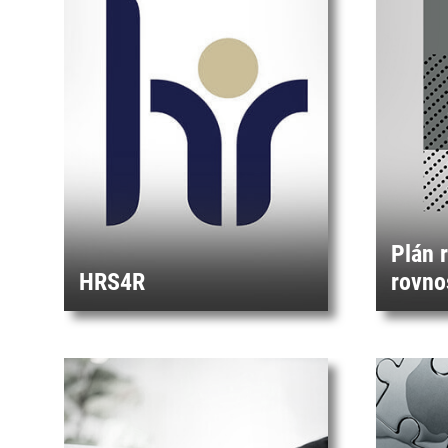
Plán 
HRS4R
rovno