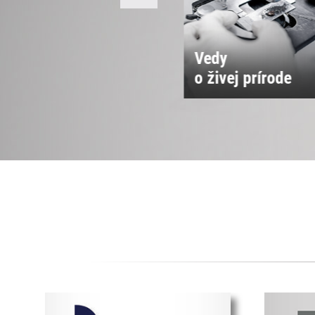
Vedy
Vedy o spoločnos
 živej prírode
a kultúre