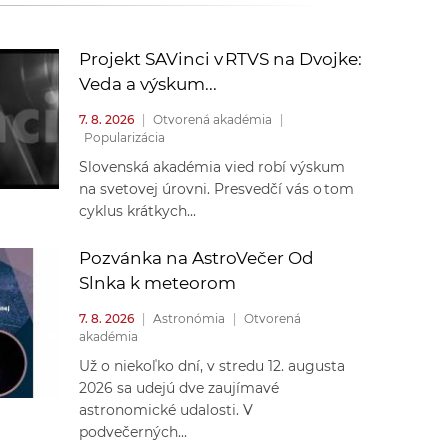
k
o
n
c
Projekt SAVinci v RTVS na Dvojke:
h
Veda a výskum...
k
S
7. 8. 2026
|
Otvorená akadémia
|
A
Popularizácia
a
V
Slovenská akadémia vied robí výskum
na svetovej úrovni. Presvedčí vás o tom
c
cyklus krátkych...
h
Pozvánka na AstroVečer Od
Slnka k meteorom
S
7. 8. 2026
|
Astronómia
|
Otvorená
akadémia
A
Už o niekoľko dní, v stredu 12. augusta
2026 sa udejú dve zaujímavé
V
astronomické udalosti. V
podvečerných...