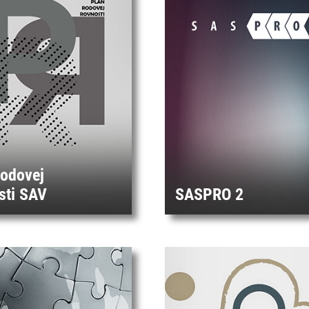
rodovej
sti SAV
SASPRO 2