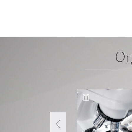
Or
❚❚