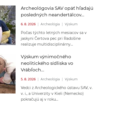
Archeológovia SAV opäť hľadajú
posledných neandertálcov...
6. 8. 2026
|
Archeológia
|
Výskum
Počas týchto letných mesiacov sa v
jaskyni Čertova pec pri Radošine
realizuje multidisciplinárny...
Výskum výnimočného
neolitického sídliska vo
Vrábľoch...
5. 8. 2026
|
Archeológia
|
Výskum
Vedci z Archeologického ústavu SAV, v.
v. i., a Univerzity v Kieli (Nemecko)
pokračujú aj v roku...