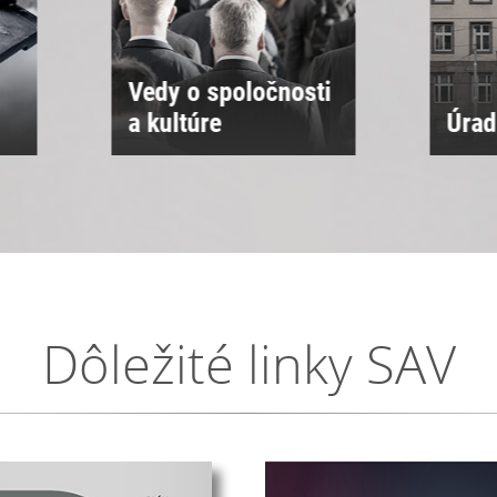
ti
Úrad SAV
Sne
Dôležité linky SAV