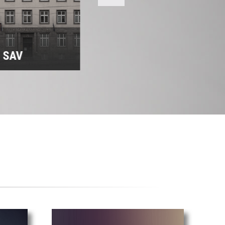
m SAV
Predsedníctvo SAV