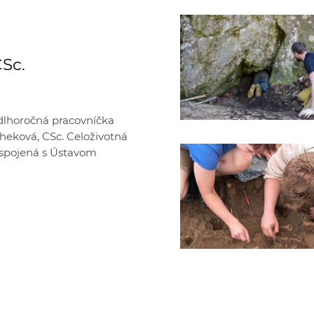
CSc.
 dlhoročná pracovníčka
scheková, CSc. Celoživotná
a spojená s Ústavom