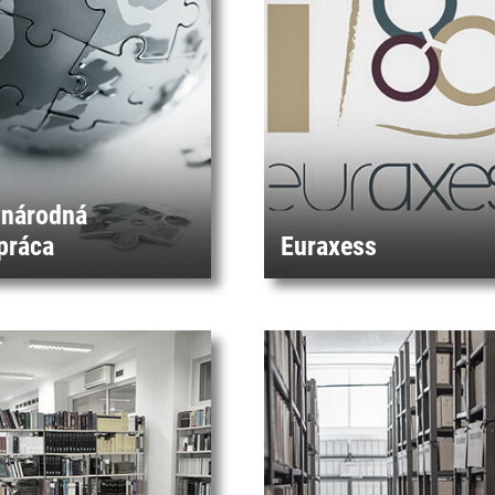
národná
práca
Euraxess