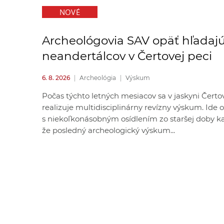
NOVÉ
Archeológovia SAV opäť hľadaj
neandertálcov v Čertovej peci
6. 8. 2026
|
Archeológia
|
Výskum
Počas týchto letných mesiacov sa v jaskyni Čerto
realizuje multidisciplinárny revízny výskum. Ide 
s niekoľkonásobným osídlením zo staršej doby k
že posledný archeologický výskum...