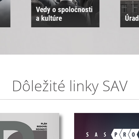
ti
Úrad SAV
Sne
Dôležité linky SAV