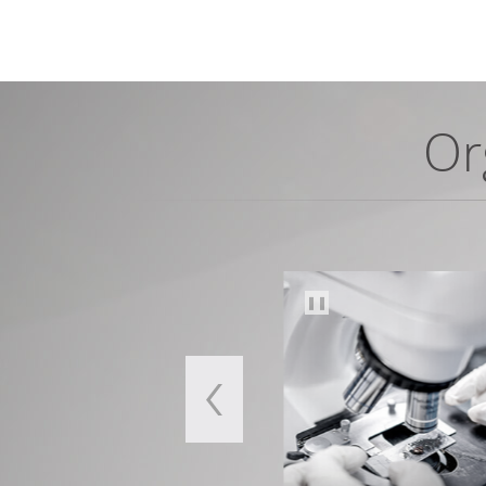
Or
❚❚