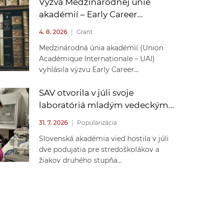
Výzva Medzinárodnej únie
akadémií – Early Career...
4. 8. 2026
|
Grant
Medzinárodná únia akadémií (Union
Académique Internationale – UAI)
vyhlásila výzvu Early Career...
SAV otvorila v júli svoje
laboratóriá mladým vedeckým...
31. 7. 2026
|
Popularizácia
Slovenská akadémia vied hostila v júli
dve podujatia pre stredoškolákov a
žiakov druhého stupňa...