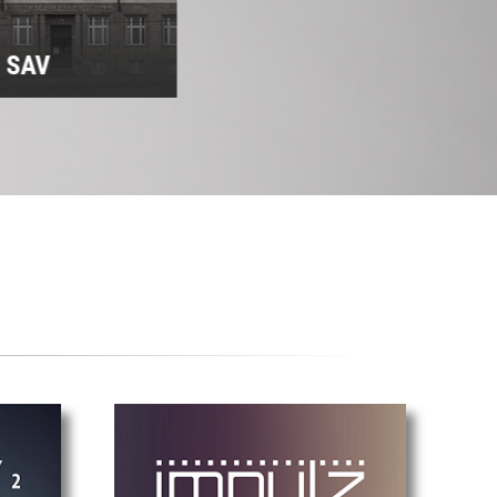
m SAV
Predsedníctvo SAV