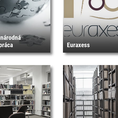
národná
práca
Euraxess