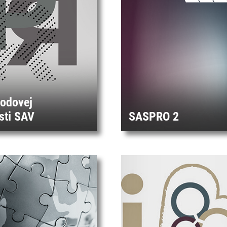
rodovej
sti SAV
SASPRO 2