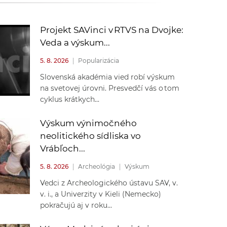
k
o
n
c
Projekt SAVinci v RTVS na Dvojke:
h
Veda a výskum...
k
S
5. 8. 2026
|
Popularizácia
A
a
Slovenská akadémia vied robí výskum
V
na svetovej úrovni. Presvedčí vás o tom
c
cyklus krátkych...
h
Výskum výnimočného
neolitického sídliska vo
S
Vrábľoch...
5. 8. 2026
|
Archeológia
|
Výskum
A
Vedci z Archeologického ústavu SAV, v.
v. i., a Univerzity v Kieli (Nemecko)
V
pokračujú aj v roku...