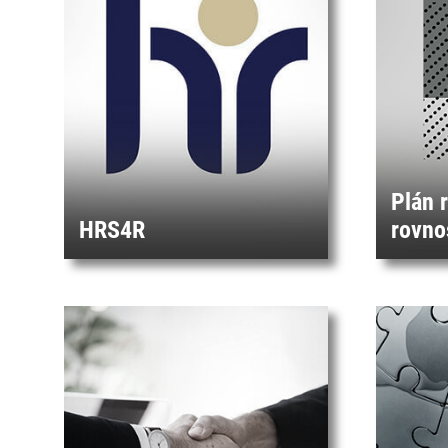
Plán 
HRS4R
rovno