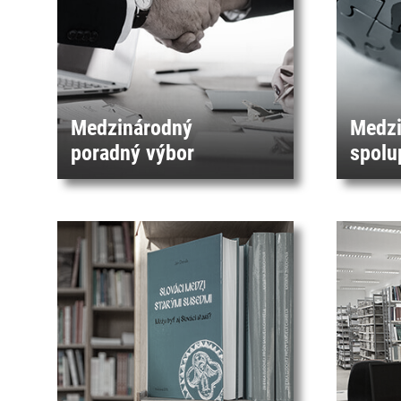
Medzinárodný
Medzi
poradný výbor
spolu