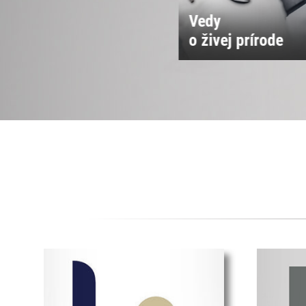
Vedy
Vedy o spoločnos
 živej prírode
a kultúre