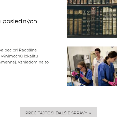
ú posledných
va pec pri Radošine
o výnimočnú lokalitu
amennej. Vzhľadom na to,
»
PREČÍTAJTE SI ĎALŠIE SPRÁVY