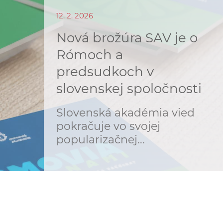
o
v
12. 2. 2026
n
n
Nová brožúra SAV je o
í
i
č
Rómoch a
k
predsudkoch v
e
a
slovenskej spoločnosti
c
n
h
Slovenská akadémia vied
a
a
pokračuje vo svojej
p
r
popularizačnej...
s
a
c
t
o
v
r
n
í
á