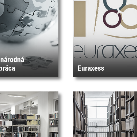
národná
práca
Euraxess