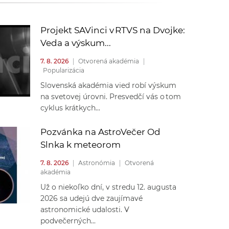
k
o
n
c
Projekt SAVinci v RTVS na Dvojke:
h
Veda a výskum...
k
S
7. 8. 2026
|
Otvorená akadémia
|
A
Popularizácia
a
V
Slovenská akadémia vied robí výskum
na svetovej úrovni. Presvedčí vás o tom
c
cyklus krátkych...
h
Pozvánka na AstroVečer Od
Slnka k meteorom
S
7. 8. 2026
|
Astronómia
|
Otvorená
akadémia
A
Už o niekoľko dní, v stredu 12. augusta
2026 sa udejú dve zaujímavé
V
astronomické udalosti. V
podvečerných...