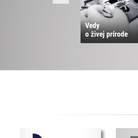
Vedy
Vedy o spoločnos
 živej prírode
a kultúre