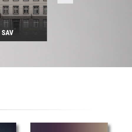
m SAV
Predsedníctvo SAV