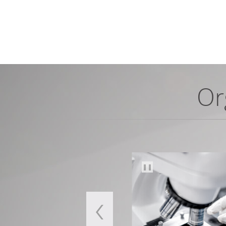
Or
❚❚