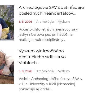
Archeológovia SAV opäť hľadajú
posledných neandertálcov...
6. 8. 2026
|
Archeológia
|
Výskum
Počas týchto letných mesiacov sa v
jaskyni Čertova pec pri Radošine
realizuje multidisciplinárny...
Výskum výnimočného
neolitického sídliska vo
Vrábľoch...
5. 8. 2026
|
Archeológia
|
Výskum
Vedci z Archeologického ústavu SAV, v.
v. i., a Univerzity v Kieli (Nemecko)
pokračujú aj v roku...