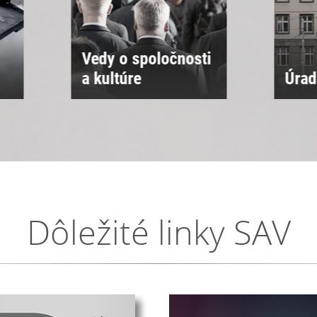
ti
Úrad SAV
Sne
Dôležité linky SAV