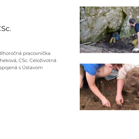
CSc.
 dlhoročná pracovníčka
scheková, CSc. Celoživotná
a spojená s Ústavom