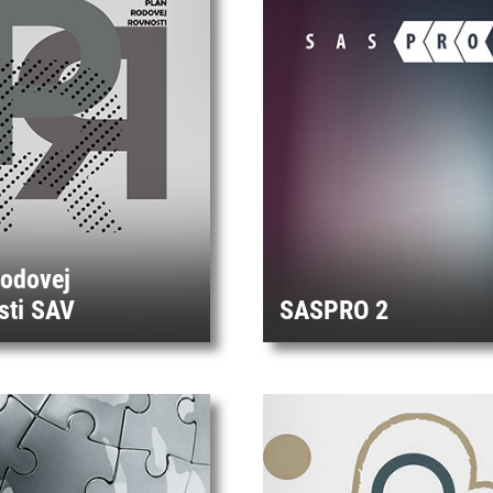
rodovej
sti SAV
SASPRO 2