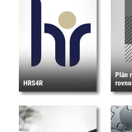
Plán 
HRS4R
rovno